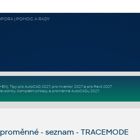
 PODPORA | POMOC A RADY
Z+EN)
. Tipy pro
AutoCAD 2027
, pro
Inventor 2027
a pro
Revit 2027
.
řevodníky
.
Kompletní
příkazy
a
proměnné AutoCADu 2027
.
proměnné - seznam - TRACEMODE