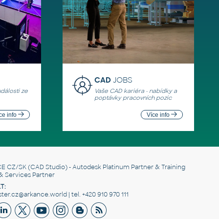
CAD
JOBS
události ze
Vaše CAD kariéra - nabídky a
poptávky pracovních pozic
ce info
Více info
E CZ/SK
(CAD Studio) - Autodesk Platinum Partner & Training
& Services Partner
T:
er.cz@arkance.world | tel. +420 910 970 111