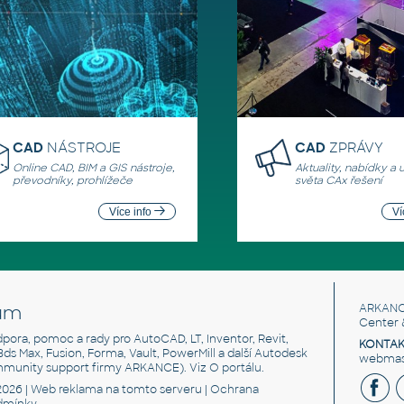
CAD
NÁSTROJE
CAD
ZPRÁVY
Online CAD, BIM a GIS nástroje,
Aktuality, nabídky a 
převodníky, prohlížeče
světa CAx řešení
Více info
Ví
um
ARKANC
Center 
odpora, pomoc a rady pro AutoCAD, LT, Inventor, Revit,
KONTAK
 3ds Max, Fusion, Forma, Vault, PowerMill a další Autodesk
webmast
mmunity support firmy ARKANCE). Viz
O portálu
.
2026 |
Web reklama
na tomto serveru |
Ochrana