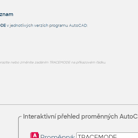
eznam
ODE
v jednotlivých verzích programu AutoCAD:
razíte nebo změníte zadáním TRACEMODE na příkazovém řádku.
Interaktivní přehled proměnných Auto
Proměnná: