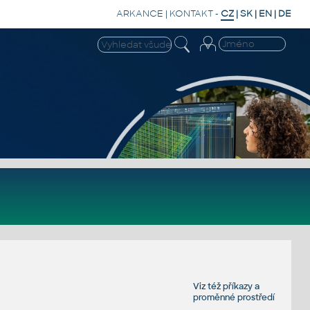
ARKANCE
|
KONTAKT
-
CZ
|
SK
|
EN
|
DE
Viz též
příkazy
a
proměnné prostředí