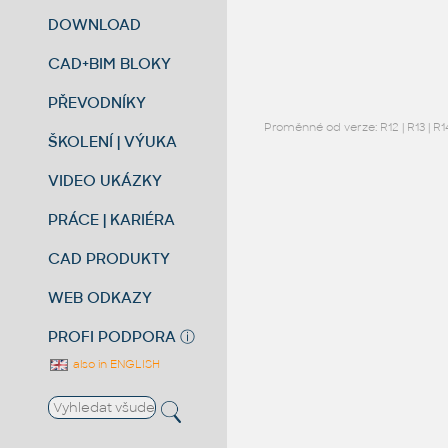
DOWNLOAD
CAD+BIM BLOKY
PŘEVODNÍKY
Proměnné od verze:
R12
|
R13
|
R1
ŠKOLENÍ | VÝUKA
VIDEO UKÁZKY
PRÁCE | KARIÉRA
CAD PRODUKTY
WEB ODKAZY
PROFI PODPORA
ⓘ
also in ENGLISH