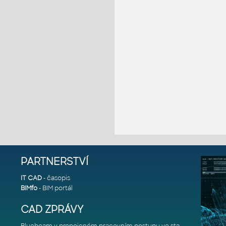
PARTNERSTVÍ
IT CAD
- časopis
BIMfo
- BIM portál
CAD ZPRÁVY