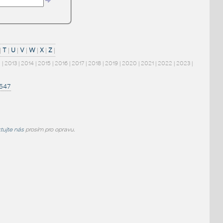
|
T
|
U
|
V
|
W
|
X
|
Z
|
2
|
2013
|
2014
|
2015
|
2016
|
2017
|
2018
|
2019
|
2020
|
2021
|
2022
|
2023
|
1547
tujte nás
prosím pro opravu.