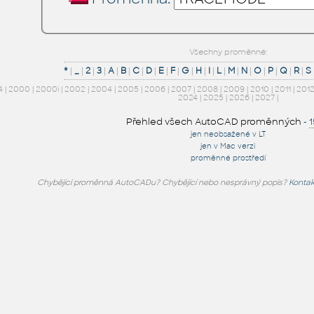
Všechny proměnné:
*
|
_
|
2
|
3
|
A
|
B
|
C
|
D
|
E
|
F
|
G
|
H
|
I
|
L
|
M
|
N
|
O
|
P
|
Q
|
R
|
S
4
|
2000
|
2000i
|
2002
|
2004
|
2005
|
2006
|
2007
|
2008
|
2009
|
2010
|
2011
|
201
2024
|
2025
|
2026
|
2027
|
Přehled všech AutoCAD proměnných
-
jen neobsažené v LT
jen v Mac verzi
proměnné prostředí
Chybějící proměnná AutoCADu? Chybějící nebo nesprávný popis?
Kontak