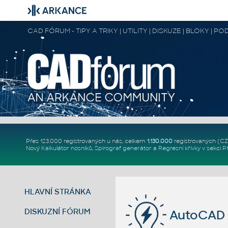
CAD FÓRUM - TIPY A TRIKY | UTILITY | DISKUZE | BLOKY |
Přes 123.000 registrovaných u nás, celkem
1.130.000
registrovaných (C
Nový
Kalkulátor nosníků
,
Spirograf generátor
a
Regresní křivky
v sekci
P
HLAVNÍ STRÁNKA
DISKUZNÍ FÓRUM
AutoCAD 