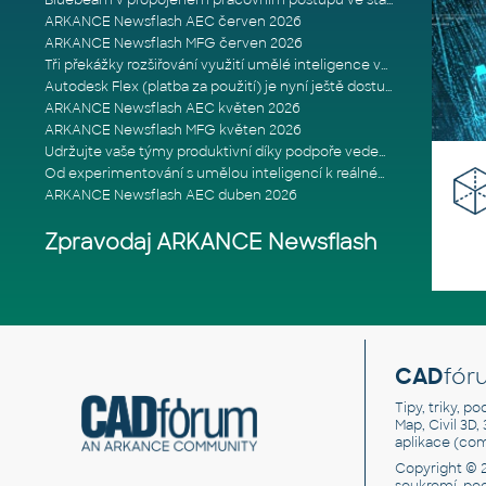
Bluebeam v propojeném pracovním postupu ve stavebnictví: Proč je int
ARKANCE Newsflash AEC červen 2026
ARKANCE Newsflash MFG červen 2026
Tři překážky rozšiřování využití umělé inteligence ve stavebním prům
Autodesk Flex (platba za použití) je nyní ještě dostupnější
ARKANCE Newsflash AEC květen 2026
ARKANCE Newsflash MFG květen 2026
Udržujte vaše týmy produktivní díky podpoře vedené odborníky
Od experimentování s umělou inteligencí k reálnému dopadu na podniká
ARKANCE Newsflash AEC duben 2026
Zpravodaj ARKANCE Newsflash
CAD
fór
Tipy, triky, p
Map, Civil 3D,
aplikace (co
Copyright © 