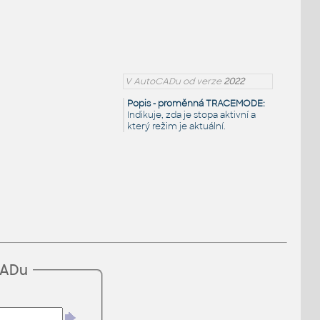
V AutoCADu od verze
2022
Popis - proměnná TRACEMODE:
Indikuje, zda je stopa aktivní a
který režim je aktuální.
CADu