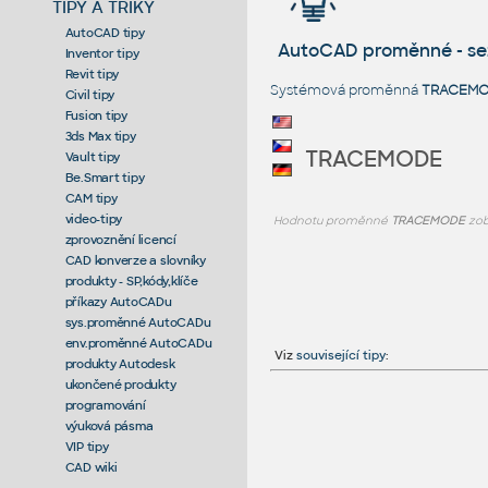
TIPY A TRIKY
AutoCAD tipy
AutoCAD proměnné - s
Inventor tipy
Revit tipy
Systémová proměnná
TRACEM
Civil tipy
Fusion tipy
3ds Max tipy
TRACEMODE
Vault tipy
Be.Smart tipy
CAM tipy
video-tipy
Hodnotu proměnné
TRACEMODE
zob
zprovoznění licencí
CAD konverze a slovníky
produkty - SP,kódy,klíče
příkazy AutoCADu
sys.proměnné AutoCADu
env.proměnné AutoCADu
Viz
související tipy
:
produkty Autodesk
ukončené produkty
programování
výuková pásma
VIP tipy
CAD wiki