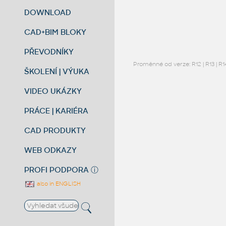
DOWNLOAD
CAD+BIM BLOKY
PŘEVODNÍKY
Proměnné od verze:
R12
|
R13
|
R1
ŠKOLENÍ | VÝUKA
VIDEO UKÁZKY
PRÁCE | KARIÉRA
CAD PRODUKTY
WEB ODKAZY
PROFI PODPORA
ⓘ
also in ENGLISH