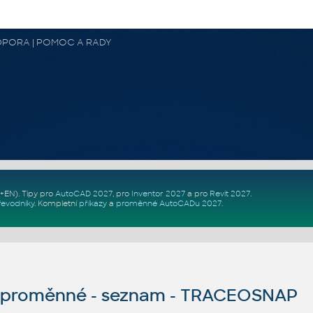
 PODPORA | POMOC A RADY
Z+EN)
. Tipy pro
AutoCAD 2027
, pro
Inventor 2027
a pro
Revit 2027
.
řevodníky
.
Kompletní
příkazy
a
proměnné AutoCADu 2027
.
proměnné - seznam - TRACEOSNAP