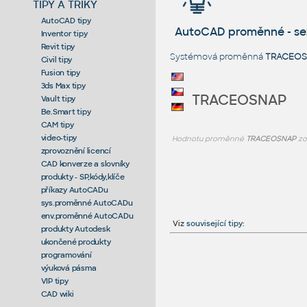
TIPY A TRIKY
AutoCAD tipy
AutoCAD proměnné - s
Inventor tipy
Revit tipy
Systémová proměnná
TRACEOS
Civil tipy
Fusion tipy
3ds Max tipy
TRACEOSNAP
Vault tipy
Be.Smart tipy
CAM tipy
video-tipy
Hodnotu proměnné
TRACEOSNAP
zo
zprovoznění licencí
CAD konverze a slovníky
produkty - SP,kódy,klíče
příkazy AutoCADu
sys.proměnné AutoCADu
env.proměnné AutoCADu
Viz
související tipy
:
produkty Autodesk
ukončené produkty
programování
výuková pásma
VIP tipy
CAD wiki