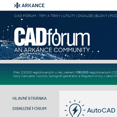
CAD FÓRUM - TIPY A TRIKY | UTILITY | DISKUZE | BLOKY |
Přes 123.000 registrovaných u nás, celkem
1.130.000
registrovaných (C
Nový
Kalkulátor nosníků
,
Spirograf generátor
a
Regresní křivky
v sekci
P
HLAVNÍ STRÁNKA
DISKUZNÍ FÓRUM
AutoCAD 