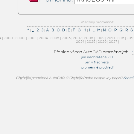
Všechny proměnné:
*
|
_
|
2
|
3
|
A
|
B
|
C
|
D
|
E
|
F
|
G
|
H
|
I
|
L
|
M
|
N
|
O
|
P
|
Q
|
R
|
S
4
|
2000
|
2000i
|
2002
|
2004
|
2005
|
2006
|
2007
|
2008
|
2009
|
2010
|
2011
|
201
2024
|
2025
|
2026
|
2027
|
Přehled všech AutoCAD proměnných
-
jen neobsažené v LT
jen v Mac verzi
proměnné prostředí
Chybějící proměnná AutoCADu? Chybějící nebo nesprávný popis?
Kontak