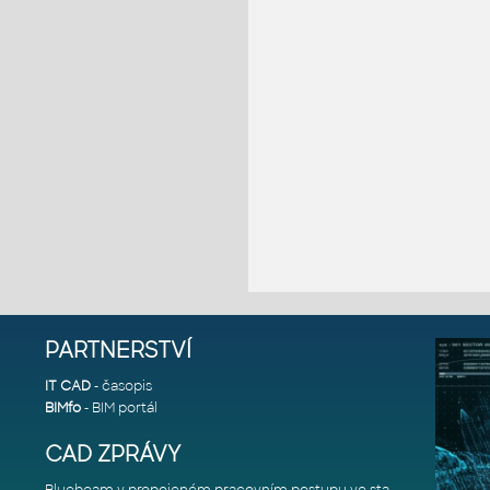
PARTNERSTVÍ
IT CAD
- časopis
BIMfo
- BIM portál
CAD ZPRÁVY