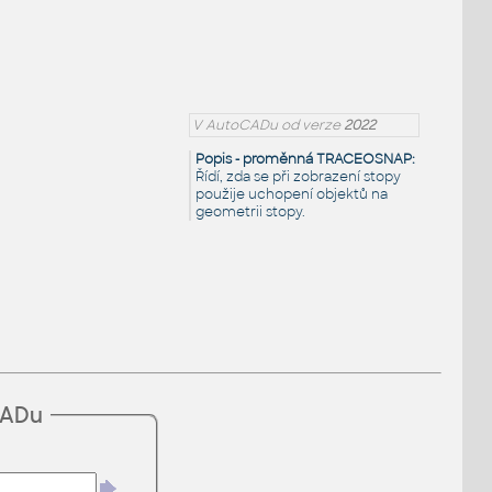
V AutoCADu od verze
2022
Popis - proměnná TRACEOSNAP:
Řídí, zda se při zobrazení stopy
použije uchopení objektů na
geometrii stopy.
CADu