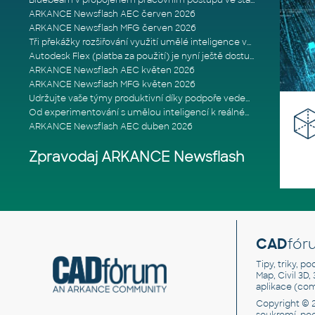
Bluebeam v propojeném pracovním postupu ve stavebnictví: Proč je int
ARKANCE Newsflash AEC červen 2026
ARKANCE Newsflash MFG červen 2026
Tři překážky rozšiřování využití umělé inteligence ve stavebním prům
Autodesk Flex (platba za použití) je nyní ještě dostupnější
ARKANCE Newsflash AEC květen 2026
ARKANCE Newsflash MFG květen 2026
Udržujte vaše týmy produktivní díky podpoře vedené odborníky
Od experimentování s umělou inteligencí k reálnému dopadu na podniká
ARKANCE Newsflash AEC duben 2026
Zpravodaj ARKANCE Newsflash
CAD
fór
Tipy, triky, p
Map, Civil 3D,
aplikace (co
Copyright © 