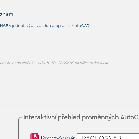
eznam
NAP
v jednotlivých verzích programu AutoCAD:
brazíte nebo změníte zadáním TRACEOSNAP na příkazovém řádku.
Interaktivní přehled proměnných Auto
Proměnná: