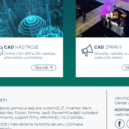
CAD
NÁSTROJE
CAD
ZPRÁVY
Online CAD, BIM a GIS nástroje,
Aktuality, nabídky a 
převodníky, prohlížeče
světa CAx řešení
Více info
Ví
um
ARKANC
Center 
odpora, pomoc a rady pro AutoCAD, LT, Inventor, Revit,
KONTAK
 3ds Max, Fusion, Forma, Vault, PowerMill a další Autodesk
webmast
mmunity support firmy ARKANCE). Viz
O portálu
.
2026 |
Web reklama
na tomto serveru |
Ochrana