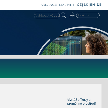
ARKANCE
|
KONTAKT
-
CZ
|
SK
|
EN
|
DE
Viz též
příkazy
a
proměnné prostředí