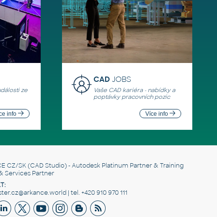
CAD
JOBS
události ze
Vaše CAD kariéra - nabídky a
poptávky pracovních pozic
ce info
Více info
E CZ/SK
(CAD Studio) - Autodesk Platinum Partner & Training
& Services Partner
T:
er.cz@arkance.world | tel. +420 910 970 111