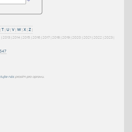
|
T
|
U
|
V
|
W
|
X
|
Z
|
2
|
2013
|
2014
|
2015
|
2016
|
2017
|
2018
|
2019
|
2020
|
2021
|
2022
|
2023
|
1547
tujte nás
prosím pro opravu.