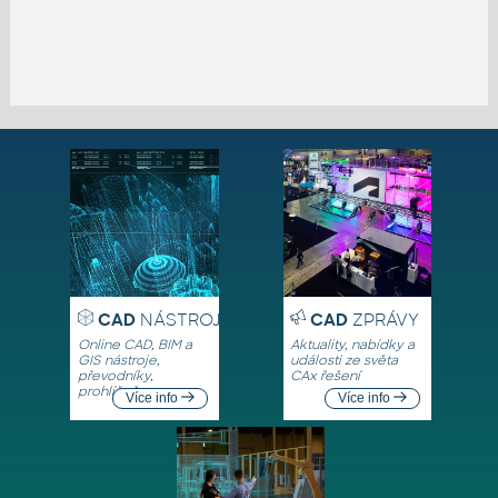
CAD
NÁSTROJE
CAD
ZPRÁVY
Online CAD, BIM a
Aktuality, nabídky a
GIS nástroje,
události ze světa
převodníky,
CAx řešení
prohlížeče
Více info
Více info