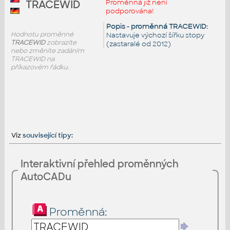
Proměnná již není
TRACEWID
podporována!
Popis - proměnná TRACEWID:
Hodnotu proměnné
Nastavuje výchozí šířku stopy
TRACEWID
zobrazíte
(zastaralé od 2012)
nebo změníte zadáním
TRACEWID na
příkazovém řádku.
Viz
související tipy
:
Interaktivní přehled proměnných
AutoCADu
Proměnná: