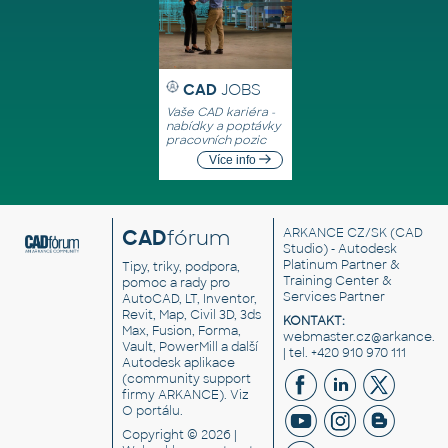
CAD
JOBS
Vaše CAD kariéra -
nabídky a poptávky
pracovních pozic
Více info
CAD
fórum
ARKANCE CZ/SK
(CAD
Studio) - Autodesk
Platinum Partner &
Tipy, triky, podpora,
Training Center &
pomoc a rady pro
Services Partner
AutoCAD, LT, Inventor,
Revit, Map, Civil 3D, 3ds
KONTAKT:
Max, Fusion, Forma,
webmaster.cz@arkance.w
Vault, PowerMill a další
| tel. +420 910 970 111
Autodesk aplikace
(community support
firmy ARKANCE). Viz
O portálu
.
Copyright © 2026 |