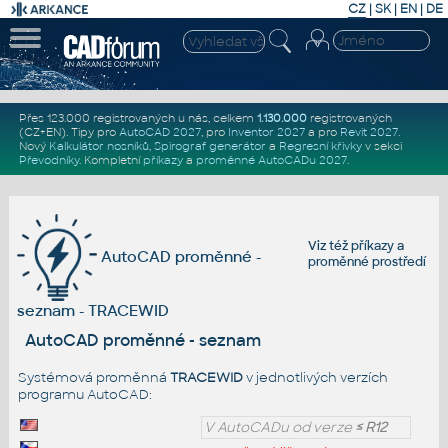
CZ
|
SK
|
EN
|
DE
Přes 123.000 registrovaných u nás, celkem
1.130.000
registrovaných
(CZ+EN)
. Tipy pro
AutoCAD 2027
, pro
Inventor 2027
a pro
Revit 2027
.
Nový
Kalkulátor nosníků
,
Spirograf generátor
a
Regresní křivky
v sekci
Převodníky
.
Kompletní
příkazy
a
proměnné AutoCADu 2027
.
Viz též
příkazy
a
AutoCAD proměnné -
proměnné prostředí
seznam - TRACEWID
AutoCAD proměnné - seznam
Systémová proměnná
TRACEWID
v jednotlivých verzích
programu AutoCAD:
V AutoCADu od verze
≤ R12