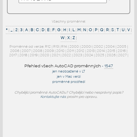
Všechny proměnné:
*
|
_
|
2
|
3
|
A
|
B
|
C
|
D
|
E
|
F
|
G
|
H
|
I
|
L
|
M
|
N
|
O
|
P
|
Q
|
R
|
S
|
T
|
U
|
V
|
W
|
X
|
Z
|
Proměnné od verze:
R12
|
R13
|
R14
|
2000
|
2000i
|
2002
|
2004
|
2005
|
2006
|
2007
|
2008
|
2009
|
2010
|
2011
|
2012
|
2013
|
2014
|
2015
|
2016
|
2017
|
2018
|
2019
|
2020
|
2021
|
2022
|
2023
|
2024
|
2025
|
2026
|
2027
|
Přehled všech AutoCAD proměnných
-
1547
jen neobsažené v LT
jen v Mac verzi
proměnné prostředí
Chybějící proměnná AutoCADu? Chybějící nebo nesprávný popis?
Kontaktujte nás
prosím pro opravu.