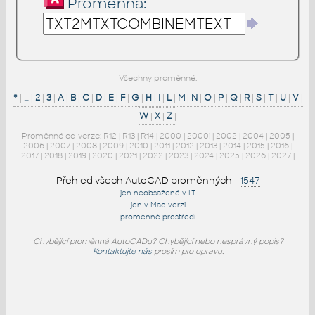
Proměnná:
Všechny proměnné:
*
|
_
|
2
|
3
|
A
|
B
|
C
|
D
|
E
|
F
|
G
|
H
|
I
|
L
|
M
|
N
|
O
|
P
|
Q
|
R
|
S
|
T
|
U
|
V
|
W
|
X
|
Z
|
Proměnné od verze:
R12
|
R13
|
R14
|
2000
|
2000i
|
2002
|
2004
|
2005
|
2006
|
2007
|
2008
|
2009
|
2010
|
2011
|
2012
|
2013
|
2014
|
2015
|
2016
|
2017
|
2018
|
2019
|
2020
|
2021
|
2022
|
2023
|
2024
|
2025
|
2026
|
2027
|
Přehled všech AutoCAD proměnných
-
1547
jen neobsažené v LT
jen v Mac verzi
proměnné prostředí
Chybějící proměnná AutoCADu? Chybějící nebo nesprávný popis?
Kontaktujte nás
prosím pro opravu.