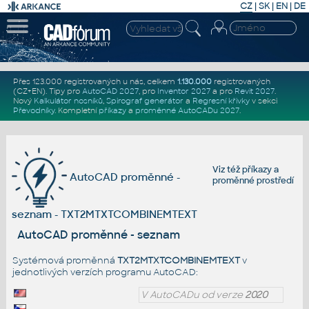
CZ
|
SK
|
EN
|
DE
Přes 123.000 registrovaných u nás, celkem
1.130.000
registrovaných
(CZ+EN)
. Tipy pro
AutoCAD 2027
, pro
Inventor 2027
a pro
Revit 2027
.
Nový
Kalkulátor nosníků
,
Spirograf generátor
a
Regresní křivky
v sekci
Převodníky
.
Kompletní
příkazy
a
proměnné AutoCADu 2027
.
Viz též
příkazy
a
AutoCAD proměnné -
proměnné prostředí
seznam - TXT2MTXTCOMBINEMTEXT
AutoCAD proměnné - seznam
Systémová proměnná
TXT2MTXTCOMBINEMTEXT
v
jednotlivých verzích programu AutoCAD:
V AutoCADu od verze
2020