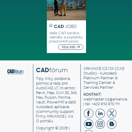
CAD
JOBS
Vaše CAD kariéra -
nabídky a poptávky
pracovních pozic
Více info
CAD
fórum
ARKANCE CZ/SK
(CAD
Studio) - Autodesk
Platinum Partner &
Tipy, triky, podpora,
Training Center &
pomoc a rady pro
Services Partner
AutoCAD, LT, Inventor,
Revit, Map, Civil 3D, 3ds
KONTAKT:
Max, Fusion, Forma,
webmaster.cz@arkance.w
Vault, PowerMill a další
| tel. +420 910 970 111
Autodesk aplikace
(community support
firmy ARKANCE). Viz
O portálu
.
Copyright © 2026 |