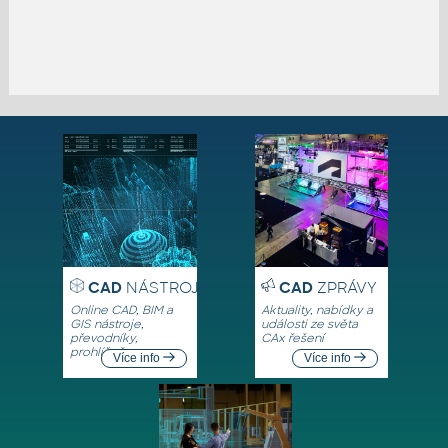
CAD
NÁSTROJE
CAD
ZPRÁVY
Online CAD, BIM a
Aktuality, nabídky a
GIS nástroje,
události ze světa
převodníky,
CAx řešení
prohlížeče
Více info
Více info