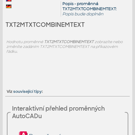
Popis - proměnná
TXT2MTXTCOMBINEMTEXT:
Popis bude doplněn
TXT2MTXTCOMBINEMTEXT
Hodnotu proměnné
TXT2MTXTCOMBINEMTEXT
zobrazíte nebo
změníte zadáním TXT2MTXTCOMBINEMTEXT na příkazovém
řádku.
Viz
související tipy
:
Interaktivní přehled proměnných
AutoCADu