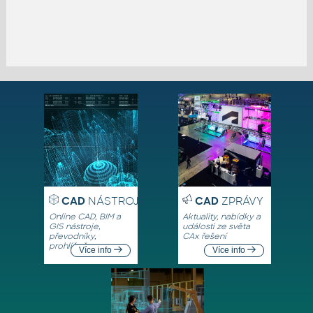
CAD
NÁSTROJE
CAD
ZPRÁVY
Online CAD, BIM a
Aktuality, nabídky a
GIS nástroje,
události ze světa
převodníky,
CAx řešení
prohlížeče
Více info
Více info