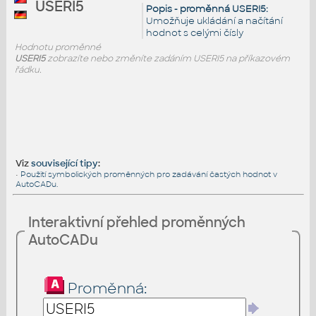
USERI5
Popis - proměnná USERI5:
Umožňuje ukládání a načítání
hodnot s celými čísly
Hodnotu proměnné
USERI5
zobrazíte nebo změníte zadáním USERI5 na příkazovém
řádku.
Viz
související tipy
:
•
Použití symbolických proměnných pro zadávání častých hodnot v
AutoCADu.
Interaktivní přehled proměnných
AutoCADu
Proměnná: