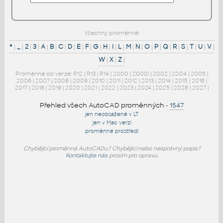
Všechny proměnné:
*
|
_
|
2
|
3
|
A
|
B
|
C
|
D
|
E
|
F
|
G
|
H
|
I
|
L
|
M
|
N
|
O
|
P
|
Q
|
R
|
S
|
T
|
U
|
V
|
W
|
X
|
Z
|
Proměnné od verze:
R12
|
R13
|
R14
|
2000
|
2000i
|
2002
|
2004
|
2005
|
2006
|
2007
|
2008
|
2009
|
2010
|
2011
|
2012
|
2013
|
2014
|
2015
|
2016
|
2017
|
2018
|
2019
|
2020
|
2021
|
2022
|
2023
|
2024
|
2025
|
2026
|
2027
|
Přehled všech AutoCAD proměnných
-
1547
jen neobsažené v LT
jen v Mac verzi
proměnné prostředí
Chybějící proměnná AutoCADu? Chybějící nebo nesprávný popis?
Kontaktujte nás
prosím pro opravu.