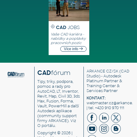
CAD
JOBS
Vaše CAD kariéra -
nabídky a poptávky
pracovních pozic
Více info
CAD
fórum
ARKANCE CZ/SK
(CAD
Studio) - Autodesk
Platinum Partner &
Tipy, triky, podpora,
Training Center &
pomoc a rady pro
Services Partner
AutoCAD, LT, Inventor,
Revit, Map, Civil 3D, 3ds
KONTAKT:
Max, Fusion, Forma,
webmaster.cz@arkance.w
Vault, PowerMill a další
| tel. +420 910 970 111
Autodesk aplikace
(community support
firmy ARKANCE). Viz
O portálu
.
Copyright © 2026 |