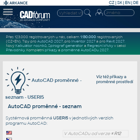
CZ
|
SK
|
EN
|
DE
Přes 123.000 registrovaných u nás, celkem
1.130.000
registrovaných
(CZ+EN)
. Tipy pro
AutoCAD 2027
, pro
Inventor 2027
a pro
Revit 2027
.
Nový
Kalkulátor nosníků
,
Spirograf generátor
a
Regresní křivky
v sekci
Převodníky
.
Kompletní
příkazy
a
proměnné AutoCADu 2027
.
Viz též
příkazy
a
AutoCAD proměnné -
proměnné prostředí
seznam - USERI5
AutoCAD proměnné - seznam
Systémová proměnná
USERI5
v jednotlivých verzích
programu AutoCAD:
V AutoCADu od verze
≤ R12