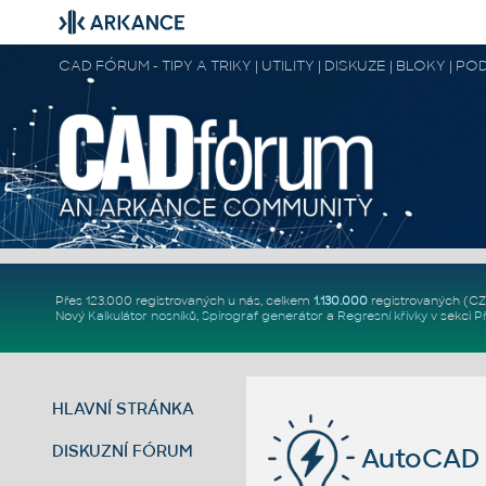
CAD FÓRUM - TIPY A TRIKY | UTILITY | DISKUZE | BLOKY |
Přes 123.000 registrovaných u nás, celkem
1.130.000
registrovaných (C
Nový
Kalkulátor nosníků
,
Spirograf generátor
a
Regresní křivky
v sekci
P
HLAVNÍ STRÁNKA
DISKUZNÍ FÓRUM
AutoCAD 