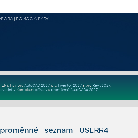
 PODPORA | POMOC A RADY
Z+EN)
. Tipy pro
AutoCAD 2027
, pro
Inventor 2027
a pro
Revit 2027
.
řevodníky
.
Kompletní
příkazy
a
proměnné AutoCADu 2027
.
proměnné - seznam - USERR4