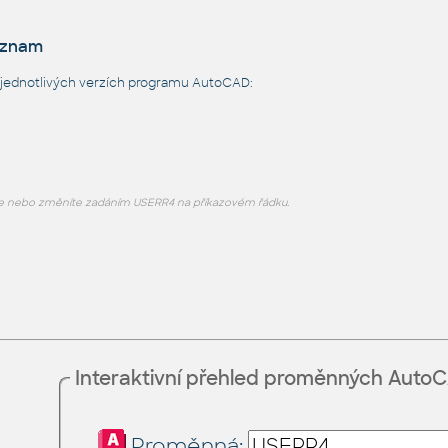
eznam
 jednotlivých verzích programu AutoCAD:
e nebo změníte zadáním USERR4 na příkazovém řádku.
Interaktivní přehled proměnných Auto
Proměnná: