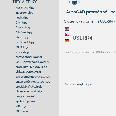
TIPY A TRIKY
AutoCAD tipy
AutoCAD proměnné - s
Inventor tipy
Revit tipy
Systémová proměnná
USERR4
v
Civil tipy
Fusion tipy
3ds Max tipy
USERR4
Vault tipy
Be.Smart tipy
CAM tipy
video-tipy
Hodnotu proměnné
USERR4
zobrazít
zprovoznění licencí
CAD konverze a slovníky
produkty - SP,kódy,klíče
příkazy AutoCADu
sys.proměnné AutoCADu
env.proměnné AutoCADu
Viz
související tipy
:
produkty Autodesk
ukončené produkty
programování
výuková pásma
VIP tipy
CAD wiki