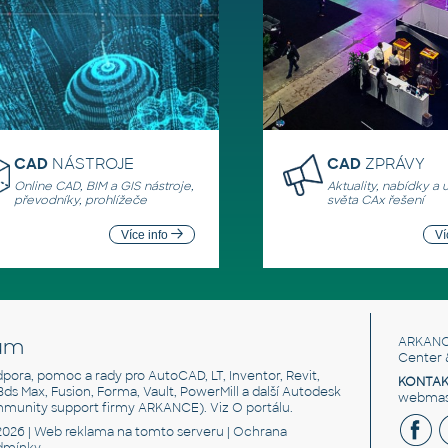
CAD
NÁSTROJE
CAD
ZPRÁVY
Online CAD, BIM a GIS nástroje,
Aktuality, nabídky a 
převodníky, prohlížeče
světa CAx řešení
Více info
Ví
um
ARKANC
Center 
odpora, pomoc a rady pro AutoCAD, LT, Inventor, Revit,
KONTAK
 3ds Max, Fusion, Forma, Vault, PowerMill a další Autodesk
webmast
mmunity support firmy ARKANCE). Viz
O portálu
.
2026 |
Web reklama
na tomto serveru |
Ochrana