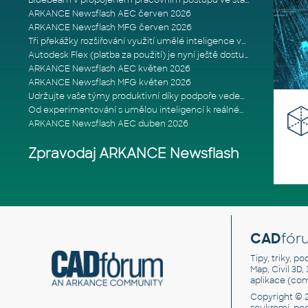
Bluebeam v propojeném pracovním postupu ve stavebnictví: Proč je int
ARKANCE Newsflash AEC červen 2026
ARKANCE Newsflash MFG červen 2026
Tři překážky rozšiřování využití umělé inteligence ve stavebním prům
Autodesk Flex (platba za použití) je nyní ještě dostupnější
ARKANCE Newsflash AEC květen 2026
ARKANCE Newsflash MFG květen 2026
Udržujte vaše týmy produktivní díky podpoře vedené odborníky
Od experimentování s umělou inteligencí k reálnému dopadu na podniká
ARKANCE Newsflash AEC duben 2026
Zpravodaj ARKANCE Newsflash
CAD
fór
Tipy, triky, p
Map, Civil 3D,
aplikace (co
Copyright © 