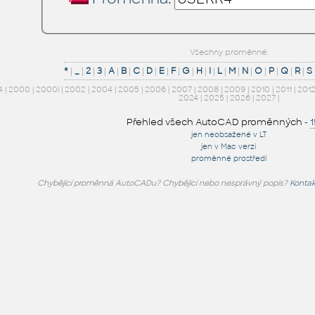
Všechny proměnné:
*
|
_
|
2
|
3
|
A
|
B
|
C
|
D
|
E
|
F
|
G
|
H
|
I
|
L
|
M
|
N
|
O
|
P
|
Q
|
R
|
S
4
|
2000
|
2000i
|
2002
|
2004
|
2005
|
2006
|
2007
|
2008
|
2009
|
2010
|
2011
|
201
2024
|
2025
|
2026
|
2027
|
Přehled všech AutoCAD proměnných
-
jen neobsažené v LT
jen v Mac verzi
proměnné prostředí
Chybějící proměnná AutoCADu? Chybějící nebo nesprávný popis?
Kontak