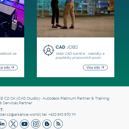
CAD
JOBS
události ze
Vaše CAD kariéra - nabídky a
poptávky pracovních pozic
ce info
Více info
E CZ/SK
(CAD Studio) - Autodesk Platinum Partner & Training
& Services Partner
T:
er.cz@arkance.world | tel. +420 910 970 111