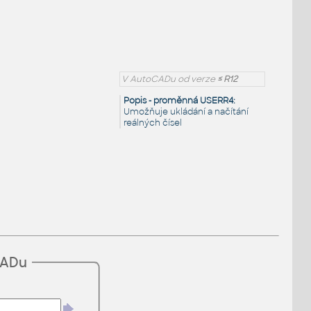
V AutoCADu od verze
≤ R12
Popis - proměnná USERR4:
Umožňuje ukládání a načítání
reálných čísel
CADu