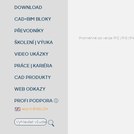
DOWNLOAD
CAD+BIM BLOKY
PŘEVODNÍKY
Proměnné od verze:
R12
|
R13
|
R1
ŠKOLENÍ | VÝUKA
VIDEO UKÁZKY
PRÁCE | KARIÉRA
CAD PRODUKTY
WEB ODKAZY
PROFI PODPORA
ⓘ
also in ENGLISH