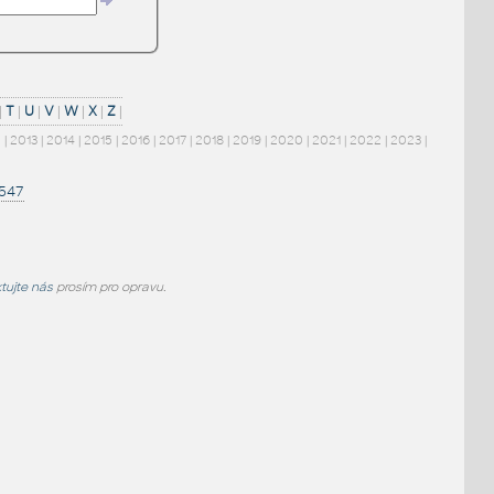
|
T
|
U
|
V
|
W
|
X
|
Z
|
2
|
2013
|
2014
|
2015
|
2016
|
2017
|
2018
|
2019
|
2020
|
2021
|
2022
|
2023
|
1547
tujte nás
prosím pro opravu.