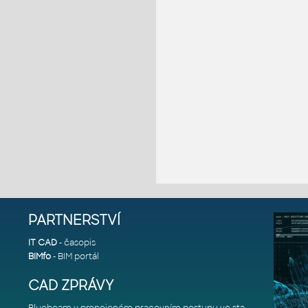
PARTNERSTVÍ
IT CAD
- časopis
BIMfo
- BIM portál
CAD ZPRÁVY