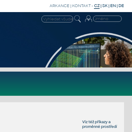
ARKANCE
|
KONTAKT
-
CZ
|
SK
|
EN
|
DE
Viz též
příkazy
a
proměnné prostředí