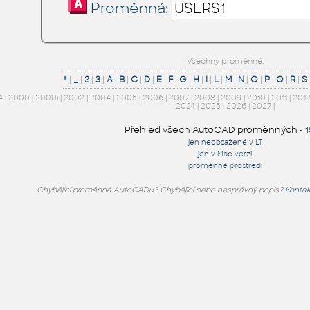
Proměnná:
Všechny proměnné:
*
|
_
|
2
|
3
|
A
|
B
|
C
|
D
|
E
|
F
|
G
|
H
|
I
|
L
|
M
|
N
|
O
|
P
|
Q
|
R
|
S
4
|
2000
|
2000i
|
2002
|
2004
|
2005
|
2006
|
2007
|
2008
|
2009
|
2010
|
2011
|
201
2024
|
2025
|
2026
|
2027
|
Přehled všech AutoCAD proměnných
-
jen neobsažené v LT
jen v Mac verzi
proměnné prostředí
Chybějící proměnná AutoCADu? Chybějící nebo nesprávný popis?
Kontak