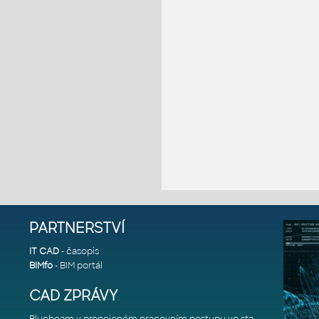
PARTNERSTVÍ
IT CAD
- časopis
BIMfo
- BIM portál
CAD ZPRÁVY