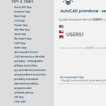
TIPY A TRIKY
AutoCAD tipy
AutoCAD proměnné - s
Inventor tipy
Revit tipy
Systémová proměnná
USERS1
v 
Civil tipy
Fusion tipy
3ds Max tipy
USERS1
Vault tipy
Be.Smart tipy
CAM tipy
video-tipy
Hodnotu proměnné
USERS1
zobrazít
zprovoznění licencí
CAD konverze a slovníky
produkty - SP,kódy,klíče
příkazy AutoCADu
sys.proměnné AutoCADu
env.proměnné AutoCADu
Viz
související tipy
:
produkty Autodesk
•
Použití symbolických proměnných
ukončené produkty
programování
výuková pásma
VIP tipy
CAD wiki