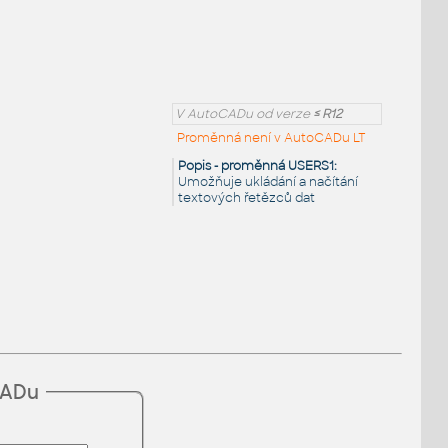
V AutoCADu od verze
≤ R12
Proměnná není v AutoCADu LT
Popis - proměnná USERS1:
Umožňuje ukládání a načítání
textových řetězců dat
CADu