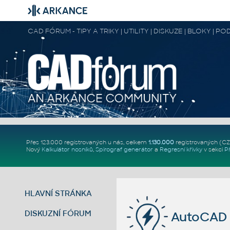
CAD FÓRUM - TIPY A TRIKY | UTILITY | DISKUZE | BLOKY |
Přes 123.000 registrovaných u nás, celkem
1.130.000
registrovaných (C
Nový
Kalkulátor nosníků
,
Spirograf generátor
a
Regresní křivky
v sekci
P
HLAVNÍ STRÁNKA
DISKUZNÍ FÓRUM
AutoCAD 