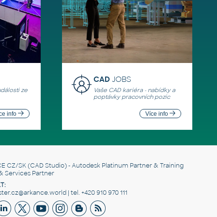
CAD
JOBS
události ze
Vaše CAD kariéra - nabídky a
poptávky pracovních pozic
ce info
Více info
E CZ/SK
(CAD Studio) - Autodesk Platinum Partner & Training
& Services Partner
T:
er.cz@arkance.world | tel. +420 910 970 111