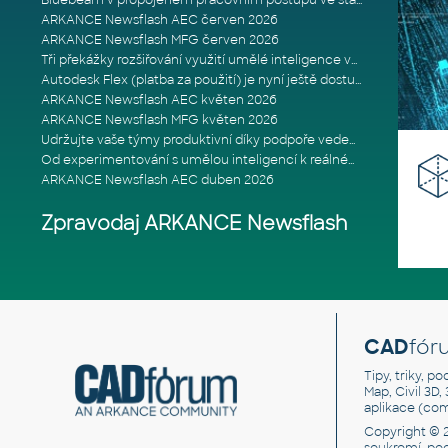
Bluebeam v propojeném pracovním postupu ve stavebnictví: Proč je int
ARKANCE Newsflash AEC červen 2026
ARKANCE Newsflash MFG červen 2026
Tři překážky rozšiřování využití umělé inteligence ve stavebním prům
Autodesk Flex (platba za použití) je nyní ještě dostupnější
ARKANCE Newsflash AEC květen 2026
ARKANCE Newsflash MFG květen 2026
Udržujte vaše týmy produktivní díky podpoře vedené odborníky
Od experimentování s umělou inteligencí k reálnému dopadu na podniká
ARKANCE Newsflash AEC duben 2026
Zpravodaj ARKANCE Newsflash
CAD
fór
Tipy, triky, p
Map, Civil 3D,
aplikace (co
Copyright © 