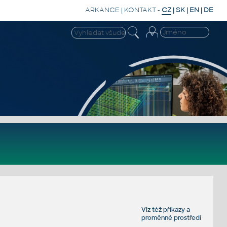
ARKANCE
|
KONTAKT
-
CZ
|
SK
|
EN
|
DE
Viz též
příkazy
a
proměnné prostředí