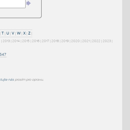
|
T
|
U
|
V
|
W
|
X
|
Z
|
2
|
2013
|
2014
|
2015
|
2016
|
2017
|
2018
|
2019
|
2020
|
2021
|
2022
|
2023
|
1547
tujte nás
prosím pro opravu.