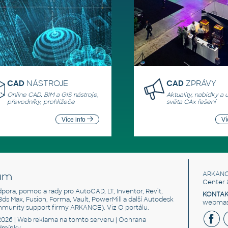
CAD
NÁSTROJE
CAD
ZPRÁVY
Online CAD, BIM a GIS nástroje,
Aktuality, nabídky a 
převodníky, prohlížeče
světa CAx řešení
Více info
Ví
um
ARKANC
Center 
odpora, pomoc a rady pro AutoCAD, LT, Inventor, Revit,
KONTAK
 3ds Max, Fusion, Forma, Vault, PowerMill a další Autodesk
webmast
mmunity support firmy ARKANCE). Viz
O portálu
.
2026 |
Web reklama
na tomto serveru |
Ochrana