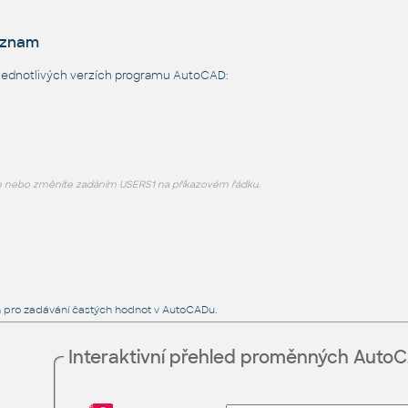
eznam
jednotlivých verzích programu AutoCAD:
e nebo změníte zadáním USERS1 na příkazovém řádku.
 pro zadávání častých hodnot v AutoCADu.
Interaktivní přehled proměnných Auto