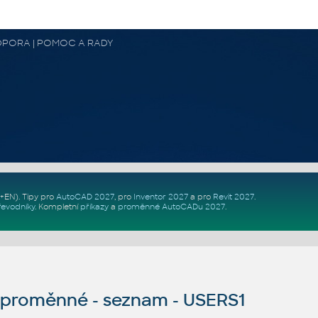
 PODPORA | POMOC A RADY
Z+EN)
. Tipy pro
AutoCAD 2027
, pro
Inventor 2027
a pro
Revit 2027
.
řevodníky
.
Kompletní
příkazy
a
proměnné AutoCADu 2027
.
proměnné - seznam - USERS1