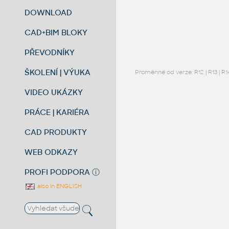
DOWNLOAD
CAD+BIM BLOKY
PŘEVODNÍKY
ŠKOLENÍ | VÝUKA
Proměnné od verze:
R12
|
R13
|
R1
VIDEO UKÁZKY
PRÁCE | KARIÉRA
CAD PRODUKTY
WEB ODKAZY
PROFI PODPORA
ⓘ
also in ENGLISH