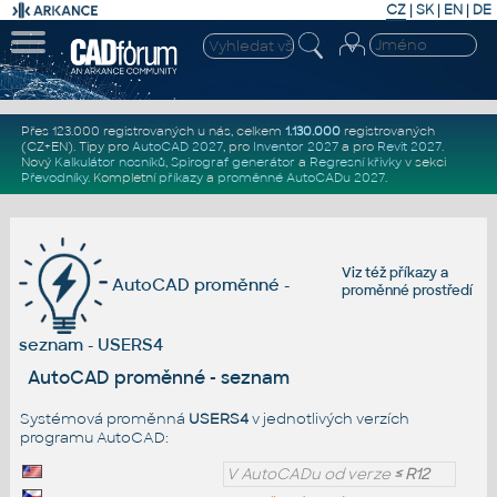
CZ
|
SK
|
EN
|
DE
Přes 123.000 registrovaných u nás, celkem
1.130.000
registrovaných
(CZ+EN)
. Tipy pro
AutoCAD 2027
, pro
Inventor 2027
a pro
Revit 2027
.
Nový
Kalkulátor nosníků
,
Spirograf generátor
a
Regresní křivky
v sekci
Převodníky
.
Kompletní
příkazy
a
proměnné AutoCADu 2027
.
Viz též
příkazy
a
AutoCAD proměnné -
proměnné prostředí
seznam - USERS4
AutoCAD proměnné - seznam
Systémová proměnná
USERS4
v jednotlivých verzích
programu AutoCAD:
V AutoCADu od verze
≤ R12