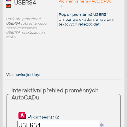
Proměnná není v AutoCADu
USERS4
LT
Popis - proměnná USERS4:
Hodnotu proměnné
Umožňuje ukládání a načítání
USERS4
zobrazíte nebo
textových řetězců dat
změníte zadáním
USERS4 na příkazovém
řádku.
Viz
související tipy
:
Interaktivní přehled proměnných
AutoCADu
Proměnná: