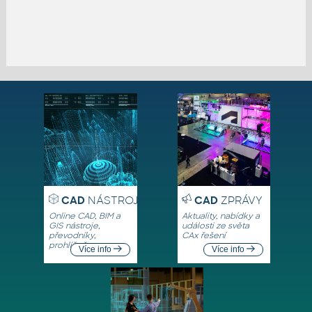
CAD
NÁSTROJE
CAD
ZPRÁVY
Online CAD, BIM a
Aktuality, nabídky a
GIS nástroje,
události ze světa
převodníky,
CAx řešení
prohlížeče
Více info
Více info