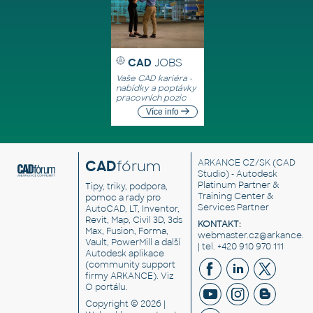
CAD
JOBS
Vaše CAD kariéra -
nabídky a poptávky
pracovních pozic
Více info
CAD
fórum
ARKANCE CZ/SK
(CAD
Studio) - Autodesk
Platinum Partner &
Tipy, triky, podpora,
Training Center &
pomoc a rady pro
Services Partner
AutoCAD, LT, Inventor,
Revit, Map, Civil 3D, 3ds
KONTAKT:
Max, Fusion, Forma,
webmaster.cz@arkance.w
Vault, PowerMill a další
| tel. +420 910 970 111
Autodesk aplikace
(community support
firmy ARKANCE). Viz
O portálu
.
Copyright © 2026 |