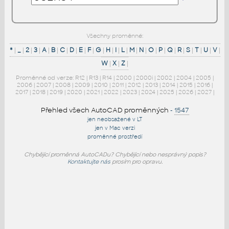
Všechny proměnné:
*
|
_
|
2
|
3
|
A
|
B
|
C
|
D
|
E
|
F
|
G
|
H
|
I
|
L
|
M
|
N
|
O
|
P
|
Q
|
R
|
S
|
T
|
U
|
V
|
W
|
X
|
Z
|
Proměnné od verze:
R12
|
R13
|
R14
|
2000
|
2000i
|
2002
|
2004
|
2005
|
2006
|
2007
|
2008
|
2009
|
2010
|
2011
|
2012
|
2013
|
2014
|
2015
|
2016
|
2017
|
2018
|
2019
|
2020
|
2021
|
2022
|
2023
|
2024
|
2025
|
2026
|
2027
|
Přehled všech AutoCAD proměnných
-
1547
jen neobsažené v LT
jen v Mac verzi
proměnné prostředí
Chybějící proměnná AutoCADu? Chybějící nebo nesprávný popis?
Kontaktujte nás
prosím pro opravu.