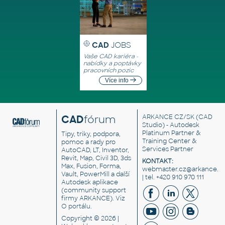
CAD
JOBS
Vaše CAD kariéra -
nabídky a poptávky
pracovních pozic
Více info
CAD
fórum
ARKANCE CZ/SK
(CAD
Studio) - Autodesk
Platinum Partner &
Tipy, triky, podpora,
Training Center &
pomoc a rady pro
Services Partner
AutoCAD, LT, Inventor,
Revit, Map, Civil 3D, 3ds
KONTAKT:
Max, Fusion, Forma,
webmaster.cz@arkance.w
Vault, PowerMill a další
| tel. +420 910 970 111
Autodesk aplikace
(community support
firmy ARKANCE). Viz
O portálu
.
Copyright © 2026 |