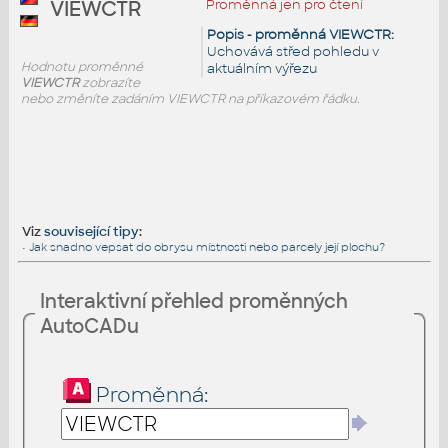
Proměnná jen pro čtení
VIEWCTR
Popis - proměnná VIEWCTR:
Uchovává střed pohledu v
Hodnotu proměnné
aktuálním výřezu
VIEWCTR
zobrazíte
nebo změníte zadáním VIEWCTR na příkazovém řádku.
Viz
související tipy
:
•
Jak snadno vepsat do obrysu místnosti nebo parcely její plochu?
Interaktivní přehled proměnných
AutoCADu
Proměnná: