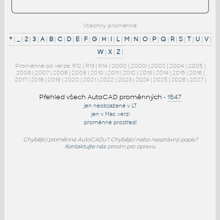
Všechny proměnné:
*
|
_
|
2
|
3
|
A
|
B
|
C
|
D
|
E
|
F
|
G
|
H
|
I
|
L
|
M
|
N
|
O
|
P
|
Q
|
R
|
S
|
T
|
U
|
V
|
W
|
X
|
Z
|
Proměnné od verze:
R12
|
R13
|
R14
|
2000
|
2000i
|
2002
|
2004
|
2005
|
2006
|
2007
|
2008
|
2009
|
2010
|
2011
|
2012
|
2013
|
2014
|
2015
|
2016
|
2017
|
2018
|
2019
|
2020
|
2021
|
2022
|
2023
|
2024
|
2025
|
2026
|
2027
|
Přehled všech AutoCAD proměnných
-
1547
jen neobsažené v LT
jen v Mac verzi
proměnné prostředí
Chybějící proměnná AutoCADu? Chybějící nebo nesprávný popis?
Kontaktujte nás
prosím pro opravu.