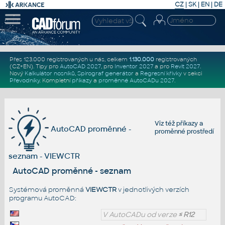
CZ
|
SK
|
EN
|
DE
Přes 123.000 registrovaných u nás, celkem
1.130.000
registrovaných
(CZ+EN)
. Tipy pro
AutoCAD 2027
, pro
Inventor 2027
a pro
Revit 2027
.
Nový
Kalkulátor nosníků
,
Spirograf generátor
a
Regresní křivky
v sekci
Převodníky
.
Kompletní
příkazy
a
proměnné AutoCADu 2027
.
Viz též
příkazy
a
AutoCAD proměnné -
proměnné prostředí
seznam - VIEWCTR
AutoCAD proměnné - seznam
Systémová proměnná
VIEWCTR
v jednotlivých verzích
programu AutoCAD:
V AutoCADu od verze
≤ R12