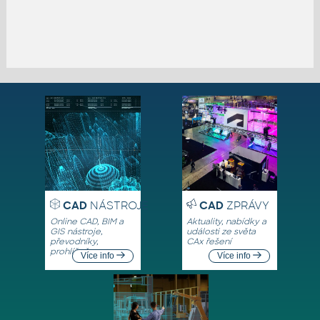
CAD
NÁSTROJE
CAD
ZPRÁVY
Online CAD, BIM a
Aktuality, nabídky a
GIS nástroje,
události ze světa
převodníky,
CAx řešení
prohlížeče
Více info
Více info