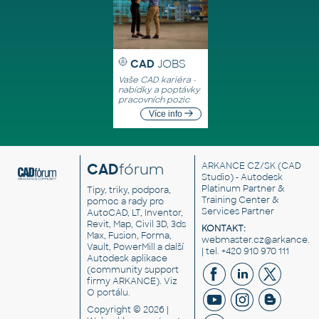
CAD
JOBS
Vaše CAD kariéra -
nabídky a poptávky
pracovních pozic
Více info
CAD
fórum
ARKANCE CZ/SK
(CAD
Studio) - Autodesk
Platinum Partner &
Tipy, triky, podpora,
Training Center &
pomoc a rady pro
Services Partner
AutoCAD, LT, Inventor,
Revit, Map, Civil 3D, 3ds
KONTAKT:
Max, Fusion, Forma,
webmaster.cz@arkance.w
Vault, PowerMill a další
| tel. +420 910 970 111
Autodesk aplikace
(community support
firmy ARKANCE). Viz
O portálu
.
Copyright © 2026 |