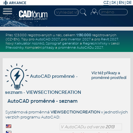
CZ
|
SK
|
EN
|
DE
Přes 123.000 registrovaných u nás, celkem
1.130.000
registrovaných
(CZ+EN)
. Tipy pro
AutoCAD 2027
, pro
Inventor 2027
a pro
Revit 2027
.
Nový
Kalkulátor nosníků
,
Spirograf generátor
a
Regresní křivky
v sekci
Převodníky
.
Kompletní
příkazy
a
proměnné AutoCADu 2027
.
Viz též
příkazy
a
AutoCAD proměnné -
proměnné prostředí
seznam - VIEWSECTIONCREATION
AutoCAD proměnné - seznam
Systémová proměnná
VIEWSECTIONCREATION
v jednotlivých
verzích programu AutoCAD:
V AutoCADu od verze
2013