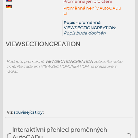
Proměnná jen pro čtení
Proměnná není v AutoCADu
LT
Popis - proměnná
VIEWSECTIONCREATION:
Popis bude doplněn
VIEWSECTIONCREATION
Hodnotu proměnné
VIEWSECTIONCREATION
zobrazíte nebo
změníte zadáním VIEWSECTIONCREATION na příkazovém
řádku.
Viz
související tipy
:
Interaktivní přehled proměnných
AutoCADu