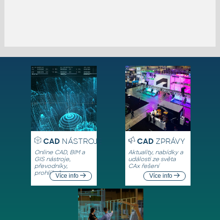
CAD
NÁSTROJE
CAD
ZPRÁVY
Online CAD, BIM a
Aktuality, nabídky a
GIS nástroje,
události ze světa
převodníky,
CAx řešení
prohlížeče
Více info
Více info