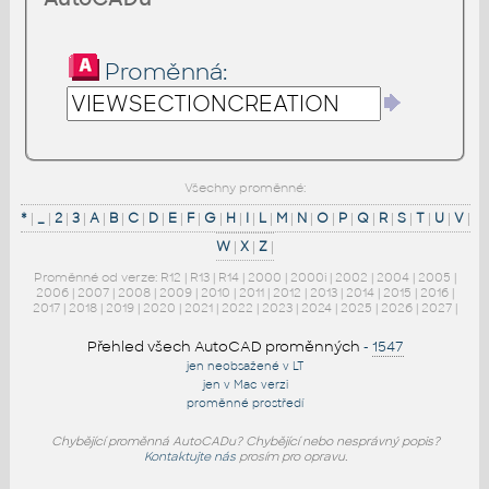
Proměnná:
Všechny proměnné:
*
|
_
|
2
|
3
|
A
|
B
|
C
|
D
|
E
|
F
|
G
|
H
|
I
|
L
|
M
|
N
|
O
|
P
|
Q
|
R
|
S
|
T
|
U
|
V
|
W
|
X
|
Z
|
Proměnné od verze:
R12
|
R13
|
R14
|
2000
|
2000i
|
2002
|
2004
|
2005
|
2006
|
2007
|
2008
|
2009
|
2010
|
2011
|
2012
|
2013
|
2014
|
2015
|
2016
|
2017
|
2018
|
2019
|
2020
|
2021
|
2022
|
2023
|
2024
|
2025
|
2026
|
2027
|
Přehled všech AutoCAD proměnných
-
1547
jen neobsažené v LT
jen v Mac verzi
proměnné prostředí
Chybějící proměnná AutoCADu? Chybějící nebo nesprávný popis?
Kontaktujte nás
prosím pro opravu.