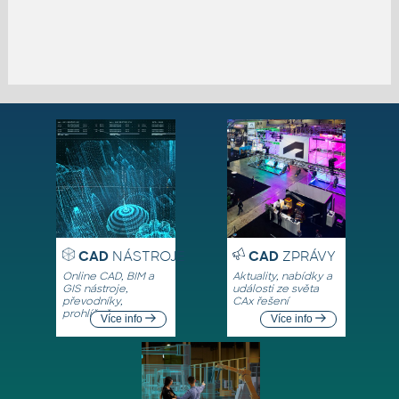
CAD
NÁSTROJE
CAD
ZPRÁVY
Online CAD, BIM a
Aktuality, nabídky a
GIS nástroje,
události ze světa
převodníky,
CAx řešení
prohlížeče
Více info
Více info