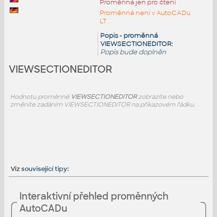
Proměnná jen pro čtení
Proměnná není v AutoCADu
LT
Popis - proměnná
VIEWSECTIONEDITOR:
Popis bude doplněn
VIEWSECTIONEDITOR
Hodnotu proměnné
VIEWSECTIONEDITOR
zobrazíte nebo
změníte zadáním VIEWSECTIONEDITOR na příkazovém řádku.
Viz
související tipy
:
Interaktivní přehled proměnných
AutoCADu