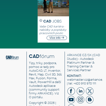
CAD
JOBS
Vaše CAD kariéra -
nabídky a poptávky
pracovních pozic
Více info
CAD
fórum
ARKANCE CZ/SK
(CAD
Studio) - Autodesk
Platinum Partner &
Tipy, triky, podpora,
Training Center &
pomoc a rady pro
Services Partner
AutoCAD, LT, Inventor,
Revit, Map, Civil 3D, 3ds
KONTAKT:
Max, Fusion, Forma,
webmaster.cz@arkance.w
Vault, PowerMill a další
| tel. +420 910 970 111
Autodesk aplikace
(community support
firmy ARKANCE). Viz
O portálu
.
Copyright © 2026 |