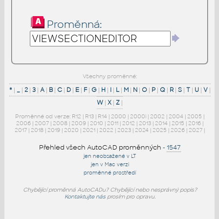
Proměnná:
Všechny proměnné:
*
|
_
|
2
|
3
|
A
|
B
|
C
|
D
|
E
|
F
|
G
|
H
|
I
|
L
|
M
|
N
|
O
|
P
|
Q
|
R
|
S
|
T
|
U
|
V
|
W
|
X
|
Z
|
Proměnné od verze:
R12
|
R13
|
R14
|
2000
|
2000i
|
2002
|
2004
|
2005
|
2006
|
2007
|
2008
|
2009
|
2010
|
2011
|
2012
|
2013
|
2014
|
2015
|
2016
|
2017
|
2018
|
2019
|
2020
|
2021
|
2022
|
2023
|
2024
|
2025
|
2026
|
2027
|
Přehled všech AutoCAD proměnných
-
1547
jen neobsažené v LT
jen v Mac verzi
proměnné prostředí
Chybějící proměnná AutoCADu? Chybějící nebo nesprávný popis?
Kontaktujte nás
prosím pro opravu.