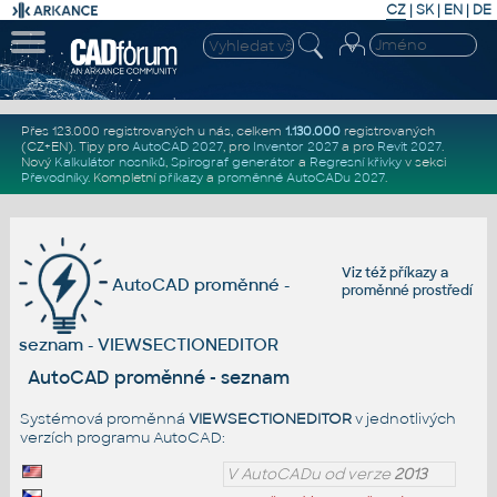
CZ
|
SK
|
EN
|
DE
Přes 123.000 registrovaných u nás, celkem
1.130.000
registrovaných
(CZ+EN)
. Tipy pro
AutoCAD 2027
, pro
Inventor 2027
a pro
Revit 2027
.
Nový
Kalkulátor nosníků
,
Spirograf generátor
a
Regresní křivky
v sekci
Převodníky
.
Kompletní
příkazy
a
proměnné AutoCADu 2027
.
Viz též
příkazy
a
AutoCAD proměnné -
proměnné prostředí
seznam - VIEWSECTIONEDITOR
AutoCAD proměnné - seznam
Systémová proměnná
VIEWSECTIONEDITOR
v jednotlivých
verzích programu AutoCAD:
V AutoCADu od verze
2013