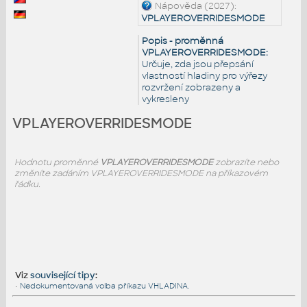
Nápověda (2027):
VPLAYEROVERRIDESMODE
Popis - proměnná
VPLAYEROVERRIDESMODE:
Určuje, zda jsou přepsání
vlastností hladiny pro výřezy
rozvržení zobrazeny a
vykresleny
VPLAYEROVERRIDESMODE
Hodnotu proměnné
VPLAYEROVERRIDESMODE
zobrazíte nebo
změníte zadáním VPLAYEROVERRIDESMODE na příkazovém
řádku.
Viz
související tipy
:
•
Nedokumentovaná volba příkazu VHLADINA.