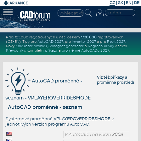
CZ
|
SK
|
EN
|
DE
Přes 123.000 registrovaných u nás, celkem
1.130.000
registrovaných
(CZ+EN)
. Tipy pro
AutoCAD 2027
, pro
Inventor 2027
a pro
Revit 2027
.
Nový
Kalkulátor nosníků
,
Spirograf generátor
a
Regresní křivky
v sekci
Převodníky
.
Kompletní
příkazy
a
proměnné AutoCADu 2027
.
Viz též
příkazy
a
AutoCAD proměnné -
proměnné prostředí
seznam - VPLAYEROVERRIDESMODE
AutoCAD proměnné - seznam
Systémová proměnná
VPLAYEROVERRIDESMODE
v
jednotlivých verzích programu AutoCAD:
V AutoCADu od verze
2008