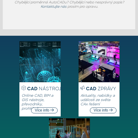
Chybějící proměnná AutoCADu? Chybějící nebo nesprávný popis?
Kontaktujte nás
prosím pro opravu.
CAD
NÁSTROJE
CAD
ZPRÁVY
Online CAD, BIM a
Aktuality, nabídky a
GIS nástroje,
události ze světa
převodníky,
CAx řešení
prohlížeče
Více info
Více info