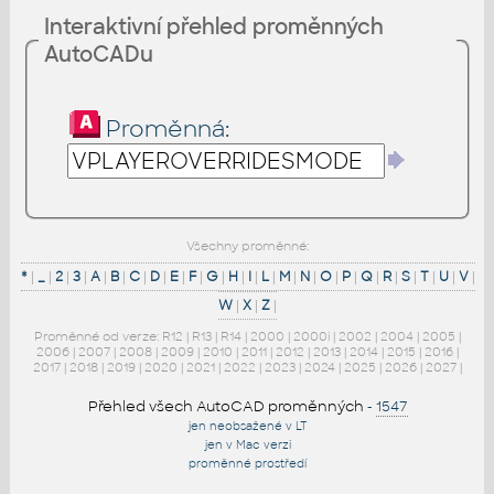
Interaktivní přehled proměnných
AutoCADu
Proměnná:
Všechny proměnné:
*
|
_
|
2
|
3
|
A
|
B
|
C
|
D
|
E
|
F
|
G
|
H
|
I
|
L
|
M
|
N
|
O
|
P
|
Q
|
R
|
S
|
T
|
U
|
V
|
W
|
X
|
Z
|
Proměnné od verze:
R12
|
R13
|
R14
|
2000
|
2000i
|
2002
|
2004
|
2005
|
2006
|
2007
|
2008
|
2009
|
2010
|
2011
|
2012
|
2013
|
2014
|
2015
|
2016
|
2017
|
2018
|
2019
|
2020
|
2021
|
2022
|
2023
|
2024
|
2025
|
2026
|
2027
|
Přehled všech AutoCAD proměnných
-
1547
jen neobsažené v LT
jen v Mac verzi
proměnné prostředí