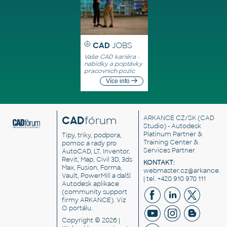
CAD
JOBS
Vaše CAD kariéra -
nabídky a poptávky
pracovních pozic
Více info
CAD
fórum
ARKANCE CZ/SK
(CAD
Studio) - Autodesk
Platinum Partner &
Tipy, triky, podpora,
Training Center &
pomoc a rady pro
Services Partner
AutoCAD, LT, Inventor,
Revit, Map, Civil 3D, 3ds
KONTAKT:
Max, Fusion, Forma,
webmaster.cz@arkance.w
Vault, PowerMill a další
| tel. +420 910 970 111
Autodesk aplikace
(community support
firmy ARKANCE). Viz
O portálu
.
Copyright © 2026 |