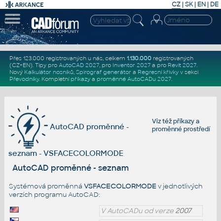
CZ
|
SK
|
EN
|
DE
Přes 123.000 registrovaných u nás, celkem
1.130.000
registrovaných
(CZ+EN)
. Tipy pro
AutoCAD 2027
, pro
Inventor 2027
a pro
Revit 2027
.
Nový
Kalkulátor nosníků
,
Spirograf generátor
a
Regresní křivky
v sekci
Převodníky
.
Kompletní
příkazy
a
proměnné AutoCADu 2027
.
Viz též
příkazy
a
AutoCAD proměnné -
proměnné prostředí
seznam - VSFACECOLORMODE
AutoCAD proměnné - seznam
Systémová proměnná
VSFACECOLORMODE
v jednotlivých
verzích programu AutoCAD:
V AutoCADu od verze
2007