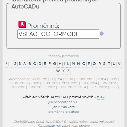
AutoCADu
Proměnná:
Všechny proměnné:
*
|
_
|
2
|
3
|
A
|
B
|
C
|
D
|
E
|
F
|
G
|
H
|
I
|
L
|
M
|
N
|
O
|
P
|
Q
|
R
|
S
|
T
|
U
|
V
|
W
|
X
|
Z
|
Proměnné od verze:
R12
|
R13
|
R14
|
2000
|
2000i
|
2002
|
2004
|
2005
|
2006
|
2007
|
2008
|
2009
|
2010
|
2011
|
2012
|
2013
|
2014
|
2015
|
2016
|
2017
|
2018
|
2019
|
2020
|
2021
|
2022
|
2023
|
2024
|
2025
|
2026
|
2027
|
Přehled všech AutoCAD proměnných
-
1547
jen neobsažené v LT
jen v Mac verzi
proměnné prostředí
Chybějící proměnná AutoCADu? Chybějící nebo nesprávný popis?
Kontaktujte nás
prosím pro opravu.