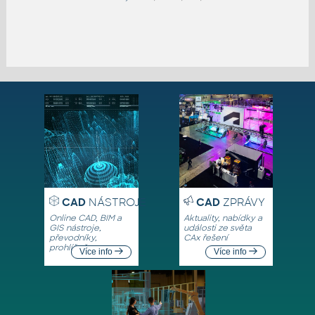
CAD
NÁSTROJE
CAD
ZPRÁVY
Online CAD, BIM a
Aktuality, nabídky a
GIS nástroje,
události ze světa
převodníky,
CAx řešení
prohlížeče
Více info
Více info