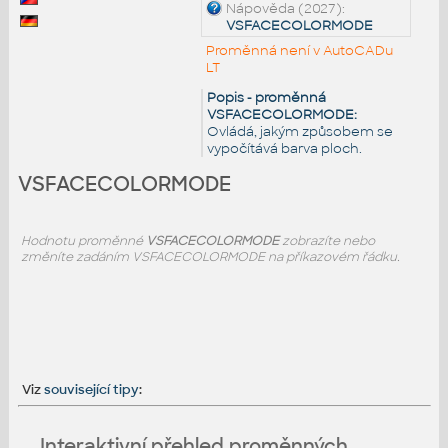
Nápověda (2027):
VSFACECOLORMODE
Proměnná není v AutoCADu
LT
Popis - proměnná
VSFACECOLORMODE:
Ovládá, jakým způsobem se
vypočítává barva ploch.
VSFACECOLORMODE
Hodnotu proměnné
VSFACECOLORMODE
zobrazíte nebo
změníte zadáním VSFACECOLORMODE na příkazovém řádku.
Viz
související tipy
:
Interaktivní přehled proměnných