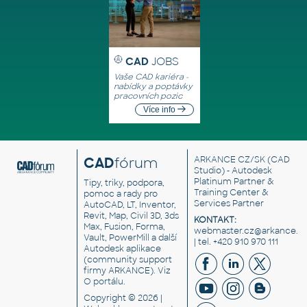
CAD
JOBS
Vaše CAD kariéra -
nabídky a poptávky
pracovních pozic
Více info
CAD
fórum
ARKANCE CZ/SK
(CAD
Studio) - Autodesk
Platinum Partner &
Tipy, triky, podpora,
Training Center &
pomoc a rady pro
Services Partner
AutoCAD, LT, Inventor,
Revit, Map, Civil 3D, 3ds
KONTAKT:
Max, Fusion, Forma,
webmaster.cz@arkance.w
Vault, PowerMill a další
| tel. +420 910 970 111
Autodesk aplikace
(community support
firmy ARKANCE). Viz
O portálu
.
Copyright © 2026 |