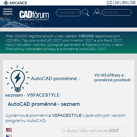
CZ
|
SK
|
EN
|
DE
Přes 123.000 registrovaných u nás, celkem
1.130.000
registrovaných
(CZ+EN)
. Tipy pro
AutoCAD 2027
, pro
Inventor 2027
a pro
Revit 2027
.
Nový
Kalkulátor nosníků
,
Spirograf generátor
a
Regresní křivky
v sekci
Převodníky
.
Kompletní
příkazy
a
proměnné AutoCADu 2027
.
Viz též
příkazy
a
AutoCAD proměnné -
proměnné prostředí
seznam - VSFACESTYLE
AutoCAD proměnné - seznam
Systémová proměnná
VSFACESTYLE
v jednotlivých verzích
programu AutoCAD:
V AutoCADu od verze
2007