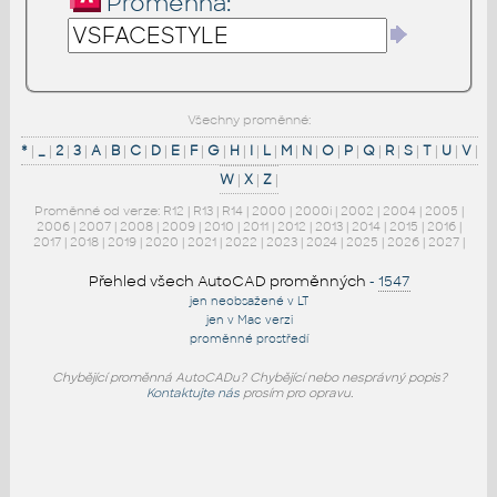
Proměnná:
Všechny proměnné:
*
|
_
|
2
|
3
|
A
|
B
|
C
|
D
|
E
|
F
|
G
|
H
|
I
|
L
|
M
|
N
|
O
|
P
|
Q
|
R
|
S
|
T
|
U
|
V
|
W
|
X
|
Z
|
Proměnné od verze:
R12
|
R13
|
R14
|
2000
|
2000i
|
2002
|
2004
|
2005
|
2006
|
2007
|
2008
|
2009
|
2010
|
2011
|
2012
|
2013
|
2014
|
2015
|
2016
|
2017
|
2018
|
2019
|
2020
|
2021
|
2022
|
2023
|
2024
|
2025
|
2026
|
2027
|
Přehled všech AutoCAD proměnných
-
1547
jen neobsažené v LT
jen v Mac verzi
proměnné prostředí
Chybějící proměnná AutoCADu? Chybějící nebo nesprávný popis?
Kontaktujte nás
prosím pro opravu.