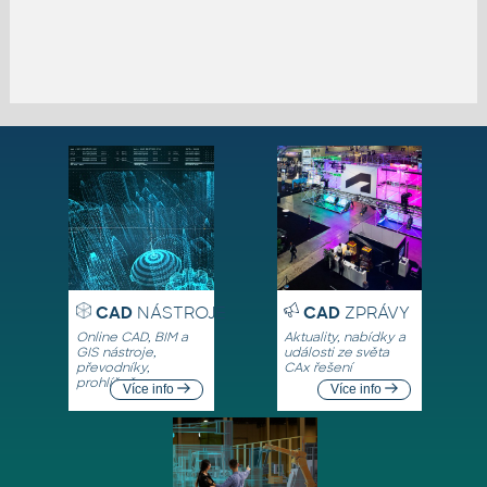
CAD
NÁSTROJE
CAD
ZPRÁVY
Online CAD, BIM a
Aktuality, nabídky a
GIS nástroje,
události ze světa
převodníky,
CAx řešení
prohlížeče
Více info
Více info