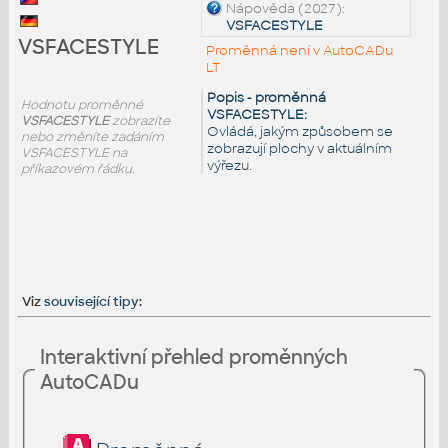
Nápověda (2027):
VSFACESTYLE
VSFACESTYLE
Proměnná není v AutoCADu
LT
Popis - proměnná
Hodnotu proměnné
VSFACESTYLE:
VSFACESTYLE
zobrazíte
Ovládá, jakým způsobem se
nebo změníte zadáním
zobrazují plochy v aktuálním
VSFACESTYLE na
výřezu.
příkazovém řádku.
Viz
související tipy
:
Interaktivní přehled proměnných
AutoCADu