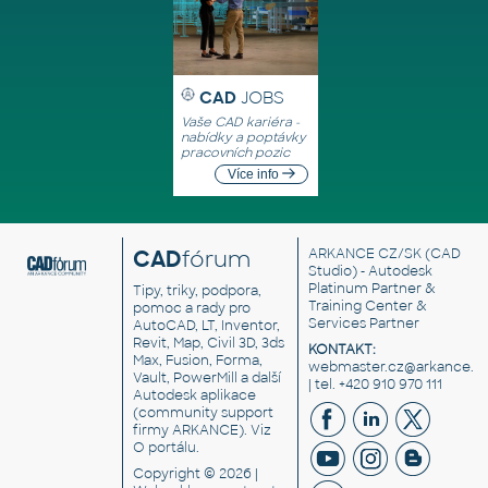
CAD
JOBS
Vaše CAD kariéra -
nabídky a poptávky
pracovních pozic
Více info
CAD
fórum
ARKANCE CZ/SK
(CAD
Studio) - Autodesk
Platinum Partner &
Tipy, triky, podpora,
Training Center &
pomoc a rady pro
Services Partner
AutoCAD, LT, Inventor,
Revit, Map, Civil 3D, 3ds
KONTAKT:
Max, Fusion, Forma,
webmaster.cz@arkance.w
Vault, PowerMill a další
| tel. +420 910 970 111
Autodesk aplikace
(community support
firmy ARKANCE). Viz
O portálu
.
Copyright © 2026 |