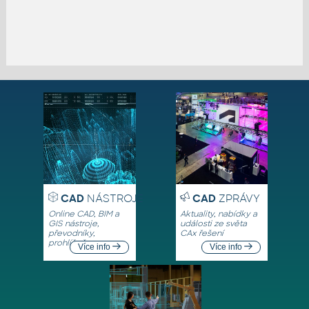
CAD
NÁSTROJE
CAD
ZPRÁVY
Online CAD, BIM a
Aktuality, nabídky a
GIS nástroje,
události ze světa
převodníky,
CAx řešení
prohlížeče
Více info
Více info