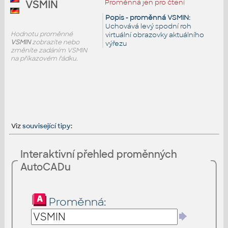
Proměnná jen pro čtení
VSMIN
Popis - proměnná VSMIN:
Uchovává levý spodní roh
Hodnotu proměnné
virtuální obrazovky aktuálního
VSMIN
zobrazíte nebo
výřezu
změníte zadáním VSMIN
na příkazovém řádku.
Viz
související tipy
:
Interaktivní přehled proměnných
AutoCADu
Proměnná: