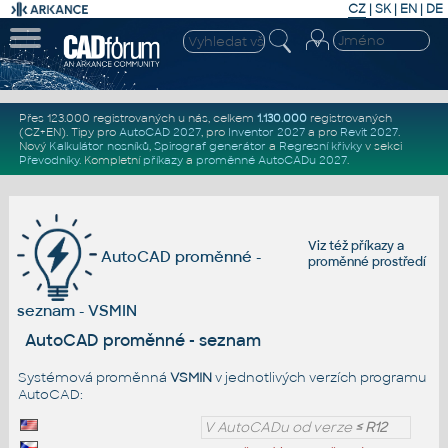
CZ
|
SK
|
EN
|
DE
Přes 123.000 registrovaných u nás, celkem
1.130.000
registrovaných
(CZ+EN)
. Tipy pro
AutoCAD 2027
, pro
Inventor 2027
a pro
Revit 2027
.
Nový
Kalkulátor nosníků
,
Spirograf generátor
a
Regresní křivky
v sekci
Převodníky
.
Kompletní
příkazy
a
proměnné AutoCADu 2027
.
Viz též
příkazy
a
AutoCAD proměnné -
proměnné prostředí
seznam - VSMIN
AutoCAD proměnné - seznam
Systémová proměnná
VSMIN
v jednotlivých verzích programu
AutoCAD:
V AutoCADu od verze
≤ R12