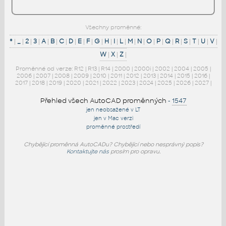
Všechny proměnné:
*
|
_
|
2
|
3
|
A
|
B
|
C
|
D
|
E
|
F
|
G
|
H
|
I
|
L
|
M
|
N
|
O
|
P
|
Q
|
R
|
S
|
T
|
U
|
V
|
W
|
X
|
Z
|
Proměnné od verze:
R12
|
R13
|
R14
|
2000
|
2000i
|
2002
|
2004
|
2005
|
2006
|
2007
|
2008
|
2009
|
2010
|
2011
|
2012
|
2013
|
2014
|
2015
|
2016
|
2017
|
2018
|
2019
|
2020
|
2021
|
2022
|
2023
|
2024
|
2025
|
2026
|
2027
|
Přehled všech AutoCAD proměnných
-
1547
jen neobsažené v LT
jen v Mac verzi
proměnné prostředí
Chybějící proměnná AutoCADu? Chybějící nebo nesprávný popis?
Kontaktujte nás
prosím pro opravu.