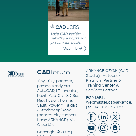
CAD
JOBS
Vaše CAD kariéra -
nabídky a poptávky
pracovních pozic
Více info
CAD
fórum
ARKANCE CZ/SK
(CAD
Studio) - Autodesk
Platinum Partner &
Tipy, triky, podpora,
Training Center &
pomoc a rady pro
Services Partner
AutoCAD, LT, Inventor,
Revit, Map, Civil 3D, 3ds
KONTAKT:
Max, Fusion, Forma,
webmaster.cz@arkance.w
Vault, PowerMill a další
| tel. +420 910 970 111
Autodesk aplikace
(community support
firmy ARKANCE). Viz
O portálu
.
Copyright © 2026 |