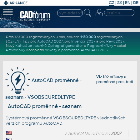
CZ
|
SK
|
EN
|
DE
Přes 123.000 registrovaných u nás, celkem
1.130.000
registrovaných
(CZ+EN)
. Tipy pro
AutoCAD 2027
, pro
Inventor 2027
a pro
Revit 2027
.
Nový
Kalkulátor nosníků
,
Spirograf generátor
a
Regresní křivky
v sekci
Převodníky
.
Kompletní
příkazy
a
proměnné AutoCADu 2027
.
Viz též
příkazy
a
AutoCAD proměnné -
proměnné prostředí
seznam - VSOBSCUREDLTYPE
AutoCAD proměnné - seznam
Systémová proměnná
VSOBSCUREDLTYPE
v jednotlivých
verzích programu AutoCAD:
V AutoCADu od verze
2007