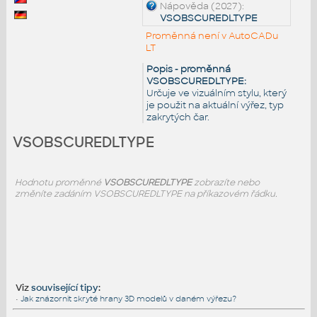
Nápověda (2027):
VSOBSCUREDLTYPE
Proměnná není v AutoCADu
LT
Popis - proměnná
VSOBSCUREDLTYPE:
Určuje ve vizuálním stylu, který
je použit na aktuální výřez, typ
zakrytých čar.
VSOBSCUREDLTYPE
Hodnotu proměnné
VSOBSCUREDLTYPE
zobrazíte nebo
změníte zadáním VSOBSCUREDLTYPE na příkazovém řádku.
Viz
související tipy
:
•
Jak znázornit skryté hrany 3D modelů v daném výřezu?