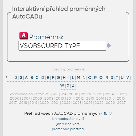
Interaktivní přehled proměnných
AutoCADu
Proměnná:
Všechny proměnné:
*
|
_
|
2
|
3
|
A
|
B
|
C
|
D
|
E
|
F
|
G
|
H
|
I
|
L
|
M
|
N
|
O
|
P
|
Q
|
R
|
S
|
T
|
U
|
V
|
W
|
X
|
Z
|
Proměnné od verze:
R12
|
R13
|
R14
|
2000
|
2000i
|
2002
|
2004
|
2005
|
2006
|
2007
|
2008
|
2009
|
2010
|
2011
|
2012
|
2013
|
2014
|
2015
|
2016
|
2017
|
2018
|
2019
|
2020
|
2021
|
2022
|
2023
|
2024
|
2025
|
2026
|
2027
|
Přehled všech AutoCAD proměnných
-
1547
jen neobsažené v LT
jen v Mac verzi
proměnné prostředí