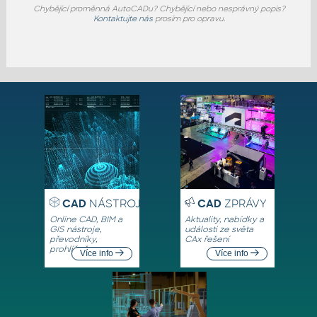
Chybějící proměnná AutoCADu? Chybějící nebo nesprávný popis?
Kontaktujte nás
prosím pro opravu.
CAD
NÁSTROJE
CAD
ZPRÁVY
Online CAD, BIM a
Aktuality, nabídky a
GIS nástroje,
události ze světa
převodníky,
CAx řešení
prohlížeče
Více info
Více info