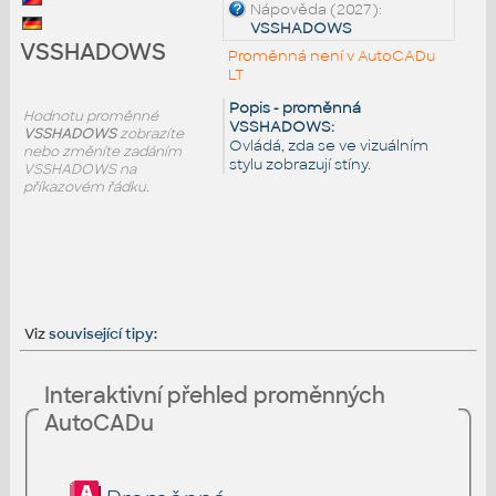
Nápověda (2027):
VSSHADOWS
VSSHADOWS
Proměnná není v AutoCADu
LT
Popis - proměnná
Hodnotu proměnné
VSSHADOWS:
VSSHADOWS
zobrazíte
Ovládá, zda se ve vizuálním
nebo změníte zadáním
stylu zobrazují stíny.
VSSHADOWS na
příkazovém řádku.
Viz
související tipy
:
Interaktivní přehled proměnných
AutoCADu