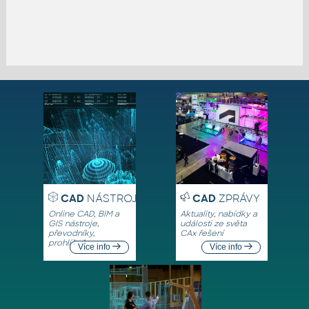
CAD
NÁSTROJE
CAD
ZPRÁVY
Online CAD, BIM a
Aktuality, nabídky a
GIS nástroje,
události ze světa
převodníky,
CAx řešení
prohlížeče
Více info
Více info