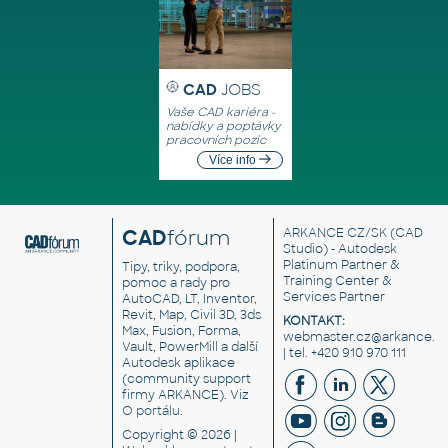
CAD
JOBS
Vaše CAD kariéra -
nabídky a poptávky
pracovních pozic
Více info
CAD
fórum
ARKANCE CZ/SK
(CAD
Studio) - Autodesk
Platinum Partner &
Tipy, triky, podpora,
Training Center &
pomoc a rady pro
Services Partner
AutoCAD, LT, Inventor,
Revit, Map, Civil 3D, 3ds
KONTAKT:
Max, Fusion, Forma,
webmaster.cz@arkance.w
Vault, PowerMill a další
| tel. +420 910 970 111
Autodesk aplikace
(community support
firmy ARKANCE). Viz
O portálu
.
Copyright © 2026 |