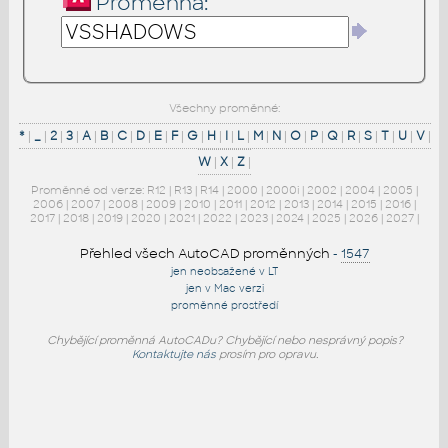
Proměnná:
Všechny proměnné:
*
|
_
|
2
|
3
|
A
|
B
|
C
|
D
|
E
|
F
|
G
|
H
|
I
|
L
|
M
|
N
|
O
|
P
|
Q
|
R
|
S
|
T
|
U
|
V
|
W
|
X
|
Z
|
Proměnné od verze:
R12
|
R13
|
R14
|
2000
|
2000i
|
2002
|
2004
|
2005
|
2006
|
2007
|
2008
|
2009
|
2010
|
2011
|
2012
|
2013
|
2014
|
2015
|
2016
|
2017
|
2018
|
2019
|
2020
|
2021
|
2022
|
2023
|
2024
|
2025
|
2026
|
2027
|
Přehled všech AutoCAD proměnných
-
1547
jen neobsažené v LT
jen v Mac verzi
proměnné prostředí
Chybějící proměnná AutoCADu? Chybějící nebo nesprávný popis?
Kontaktujte nás
prosím pro opravu.