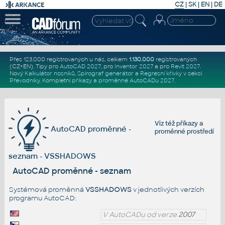
CZ
|
SK
|
EN
|
DE
Přes 123.000 registrovaných u nás, celkem
1.130.000
registrovaných
(CZ+EN)
. Tipy pro
AutoCAD 2027
, pro
Inventor 2027
a pro
Revit 2027
.
Nový
Kalkulátor nosníků
,
Spirograf generátor
a
Regresní křivky
v sekci
Převodníky
.
Kompletní
příkazy
a
proměnné AutoCADu 2027
.
Viz též
příkazy
a
AutoCAD proměnné -
proměnné prostředí
seznam - VSSHADOWS
AutoCAD proměnné - seznam
Systémová proměnná
VSSHADOWS
v jednotlivých verzích
programu AutoCAD:
V AutoCADu od verze
2007