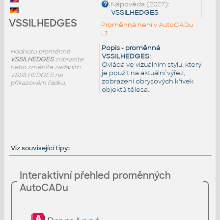
Nápověda (2027):
VSSILHEDGES
VSSILHEDGES
Proměnná není v AutoCADu
LT
Popis - proměnná
Hodnotu proměnné
VSSILHEDGES:
VSSILHEDGES
zobrazíte
Ovládá ve vizuálním stylu, který
nebo změníte zadáním
je použit na aktuální výřez,
VSSILHEDGES na
zobrazení obrysových křivek
příkazovém řádku.
objektů tělesa.
Viz
související tipy
:
Interaktivní přehled proměnných
AutoCADu