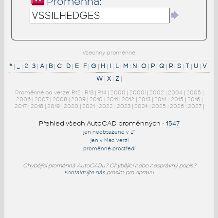
Proměnná:
Všechny proměnné:
*
|
_
|
2
|
3
|
A
|
B
|
C
|
D
|
E
|
F
|
G
|
H
|
I
|
L
|
M
|
N
|
O
|
P
|
Q
|
R
|
S
|
T
|
U
|
V
|
W
|
X
|
Z
|
Proměnné od verze:
R12
|
R13
|
R14
|
2000
|
2000i
|
2002
|
2004
|
2005
|
2006
|
2007
|
2008
|
2009
|
2010
|
2011
|
2012
|
2013
|
2014
|
2015
|
2016
|
2017
|
2018
|
2019
|
2020
|
2021
|
2022
|
2023
|
2024
|
2025
|
2026
|
2027
|
Přehled všech AutoCAD proměnných
-
1547
jen neobsažené v LT
jen v Mac verzi
proměnné prostředí
Chybějící proměnná AutoCADu? Chybějící nebo nesprávný popis?
Kontaktujte nás
prosím pro opravu.