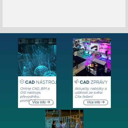
CAD
NÁSTROJE
CAD
ZPRÁVY
Online CAD, BIM a
Aktuality, nabídky a
GIS nástroje,
události ze světa
převodníky,
CAx řešení
prohlížeče
Více info
Více info