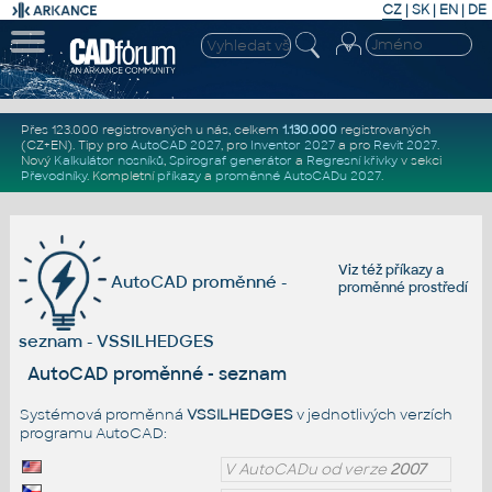
CZ
|
SK
|
EN
|
DE
Přes 123.000 registrovaných u nás, celkem
1.130.000
registrovaných
(CZ+EN)
. Tipy pro
AutoCAD 2027
, pro
Inventor 2027
a pro
Revit 2027
.
Nový
Kalkulátor nosníků
,
Spirograf generátor
a
Regresní křivky
v sekci
Převodníky
.
Kompletní
příkazy
a
proměnné AutoCADu 2027
.
Viz též
příkazy
a
AutoCAD proměnné -
proměnné prostředí
seznam - VSSILHEDGES
AutoCAD proměnné - seznam
Systémová proměnná
VSSILHEDGES
v jednotlivých verzích
programu AutoCAD:
V AutoCADu od verze
2007