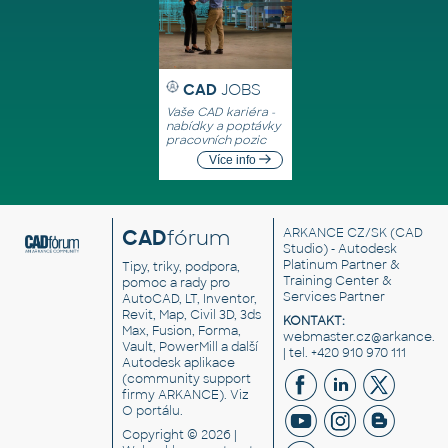
CAD
JOBS
Vaše CAD kariéra -
nabídky a poptávky
pracovních pozic
Více info
CAD
fórum
ARKANCE CZ/SK
(CAD
Studio) - Autodesk
Platinum Partner &
Tipy, triky, podpora,
Training Center &
pomoc a rady pro
Services Partner
AutoCAD, LT, Inventor,
Revit, Map, Civil 3D, 3ds
KONTAKT:
Max, Fusion, Forma,
webmaster.cz@arkance.w
Vault, PowerMill a další
| tel. +420 910 970 111
Autodesk aplikace
(community support
firmy ARKANCE). Viz
O portálu
.
Copyright © 2026 |