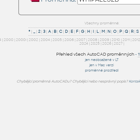
Všechny proměnné:
*
|
_
|
2
|
3
|
A
|
B
|
C
|
D
|
E
|
F
|
G
|
H
|
I
|
L
|
M
|
N
|
O
|
P
|
Q
|
R
|
S
4
|
2000
|
2000i
|
2002
|
2004
|
2005
|
2006
|
2007
|
2008
|
2009
|
2010
|
2011
|
201
2024
|
2025
|
2026
|
2027
|
Přehled všech AutoCAD proměnných
-
jen neobsažené v LT
jen v Mac verzi
proměnné prostředí
Chybějící proměnná AutoCADu? Chybějící nebo nesprávný popis?
Kontak