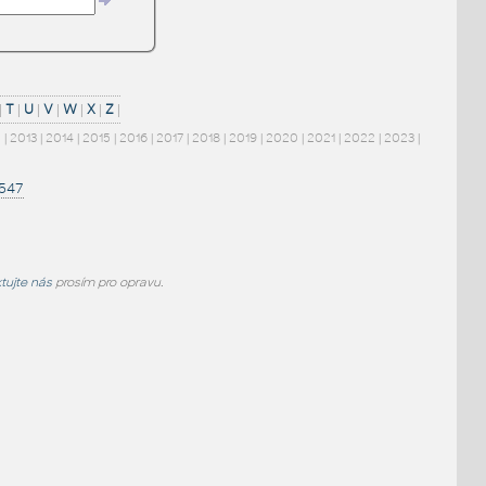
|
T
|
U
|
V
|
W
|
X
|
Z
|
2
|
2013
|
2014
|
2015
|
2016
|
2017
|
2018
|
2019
|
2020
|
2021
|
2022
|
2023
|
1547
tujte nás
prosím pro opravu.