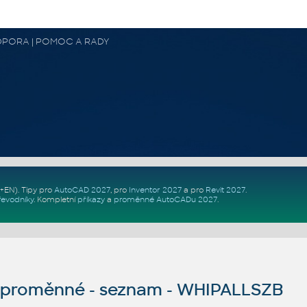
 PODPORA | POMOC A RADY
Z+EN)
. Tipy pro
AutoCAD 2027
, pro
Inventor 2027
a pro
Revit 2027
.
řevodníky
.
Kompletní
příkazy
a
proměnné AutoCADu 2027
.
proměnné - seznam - WHIPALLSZB