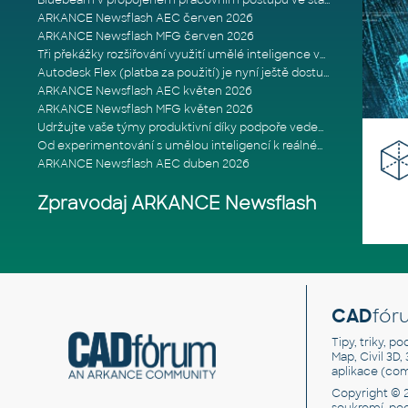
Bluebeam v propojeném pracovním postupu ve stavebnictví: Proč je int
ARKANCE Newsflash AEC červen 2026
ARKANCE Newsflash MFG červen 2026
Tři překážky rozšiřování využití umělé inteligence ve stavebním prům
Autodesk Flex (platba za použití) je nyní ještě dostupnější
ARKANCE Newsflash AEC květen 2026
ARKANCE Newsflash MFG květen 2026
Udržujte vaše týmy produktivní díky podpoře vedené odborníky
Od experimentování s umělou inteligencí k reálnému dopadu na podniká
ARKANCE Newsflash AEC duben 2026
Zpravodaj ARKANCE Newsflash
CAD
fór
Tipy, triky, p
Map, Civil 3D,
aplikace (co
Copyright © 