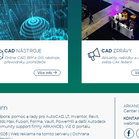
CAD
NÁSTROJE
CAD
ZPRÁVY
Online CAD, BIM a GIS nástroje,
Aktuality, nabídky a 
převodníky, prohlížeče
světa CAx řešení
Více info
Ví
um
ARKANC
Center 
odpora, pomoc a rady pro AutoCAD, LT, Inventor, Revit,
KONTAK
 3ds Max, Fusion, Forma, Vault, PowerMill a další Autodesk
webmast
mmunity support firmy ARKANCE). Viz
O portálu
.
2026 |
Web reklama
na tomto serveru |
Ochrana