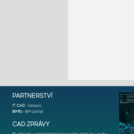
PARTNERSTVÍ
IT CAD
- časopis
BIMfo
- BIM portál
CAD ZPRÁVY