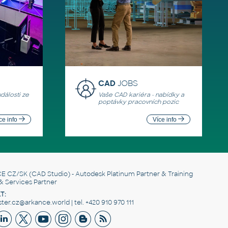
CAD
JOBS
události ze
Vaše CAD kariéra - nabídky a
poptávky pracovních pozic
ce info
Více info
E CZ/SK
(CAD Studio) - Autodesk Platinum Partner & Training
& Services Partner
T:
er.cz@arkance.world | tel. +420 910 970 111