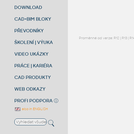
DOWNLOAD
CAD+BIM BLOKY
PŘEVODNÍKY
Proměnné od verze:
R12
|
R13
|
R1
ŠKOLENÍ | VÝUKA
VIDEO UKÁZKY
PRÁCE | KARIÉRA
CAD PRODUKTY
WEB ODKAZY
PROFI PODPORA
ⓘ
also in ENGLISH