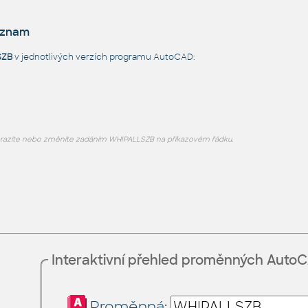
eznam
SZB
v jednotlivých verzích programu AutoCAD:
razíte nebo změníte zadáním WHIPALLSZB na příkazovém řádku.
Interaktivní přehled proměnných Auto
Proměnná: