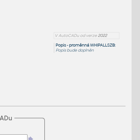
V AutoCADu od verze
2022
Popis - proměnná WHIPALLSZB:
Popis bude doplněn
CADu