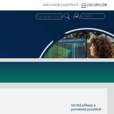
ARKANCE
|
KONTAKT
-
CZ
|
SK
|
EN
|
DE
Viz též
příkazy
a
proměnné prostředí