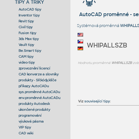
TIPY A TRIKY
AutoCAD tipy
AutoCAD proměnné - s
Inventor tipy
Revit tipy
Systémová proměnná
WHIPALL
Civil tipy
Fusion tipy
3ds Max tipy
WHIPALLSZB
Vault tipy
Be.Smart tipy
CAM tipy
video-tipy
Hodnotu proměnné
WHIPALLSZB
zob
zprovoznění licencí
CAD konverze a slovníky
produkty - SP,kódy,klíče
příkazy AutoCADu
sys.proměnné AutoCADu
env.proměnné AutoCADu
Viz
související tipy
:
produkty Autodesk
ukončené produkty
programování
výuková pásma
VIP tipy
CAD wiki