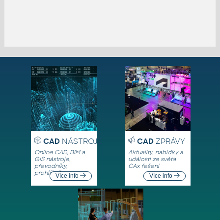
CAD
NÁSTROJE
CAD
ZPRÁVY
Online CAD, BIM a
Aktuality, nabídky a
GIS nástroje,
události ze světa
převodníky,
CAx řešení
prohlížeče
Více info
Více info