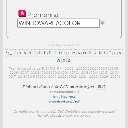
Proměnná:
Všechny proměnné:
*
|
_
|
2
|
3
|
A
|
B
|
C
|
D
|
E
|
F
|
G
|
H
|
I
|
L
|
M
|
N
|
O
|
P
|
Q
|
R
|
S
|
T
|
U
|
V
|
W
|
X
|
Z
|
Proměnné od verze:
R12
|
R13
|
R14
|
2000
|
2000i
|
2002
|
2004
|
2005
|
2006
|
2007
|
2008
|
2009
|
2010
|
2011
|
2012
|
2013
|
2014
|
2015
|
2016
|
2017
|
2018
|
2019
|
2020
|
2021
|
2022
|
2023
|
2024
|
2025
|
2026
|
2027
|
Přehled všech AutoCAD proměnných
-
1547
jen neobsažené v LT
jen v Mac verzi
proměnné prostředí
Chybějící proměnná AutoCADu? Chybějící nebo nesprávný popis?
Kontaktujte nás
prosím pro opravu.