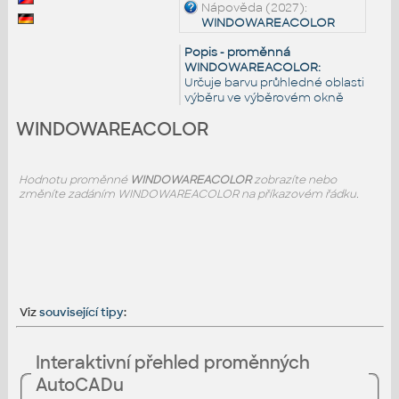
Nápověda (2027):
WINDOWAREACOLOR
Popis - proměnná
WINDOWAREACOLOR:
Určuje barvu průhledné oblasti
výběru ve výběrovém okně
WINDOWAREACOLOR
Hodnotu proměnné
WINDOWAREACOLOR
zobrazíte nebo
změníte zadáním WINDOWAREACOLOR na příkazovém řádku.
Viz
související tipy
:
Interaktivní přehled proměnných
AutoCADu