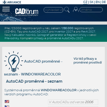
CZ
|
SK
|
EN
|
DE
Přes 123.000 registrovaných u nás, celkem
1.130.000
registrovaných
(CZ+EN)
. Tipy pro
AutoCAD 2027
, pro
Inventor 2027
a pro
Revit 2027
.
Nový
Kalkulátor nosníků
,
Spirograf generátor
a
Regresní křivky
v sekci
Převodníky
.
Kompletní
příkazy
a
proměnné AutoCADu 2027
.
Viz též
příkazy
a
AutoCAD proměnné -
proměnné prostředí
seznam - WINDOWAREACOLOR
AutoCAD proměnné - seznam
Systémová proměnná
WINDOWAREACOLOR
v jednotlivých
verzích programu AutoCAD:
V AutoCADu od verze
2006