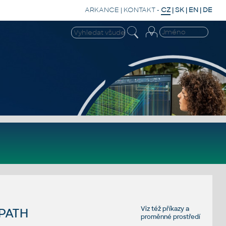
ARKANCE
|
KONTAKT
-
CZ
|
SK
|
EN
|
DE
Viz též
příkazy
a
PATH
proměnné prostředí