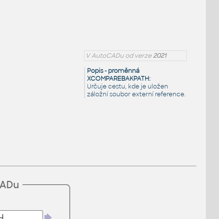
V AutoCADu od verze
2021
Popis - proměnná
XCOMPAREBAKPATH:
Určuje cestu, kde je uložen
záložní soubor externí reference.
CADu