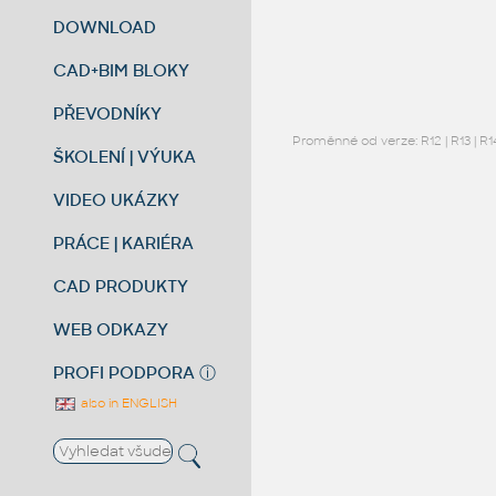
DOWNLOAD
CAD+BIM BLOKY
PŘEVODNÍKY
Proměnné od verze:
R12
|
R13
|
R1
ŠKOLENÍ | VÝUKA
VIDEO UKÁZKY
PRÁCE | KARIÉRA
CAD PRODUKTY
WEB ODKAZY
PROFI PODPORA
ⓘ
also in ENGLISH