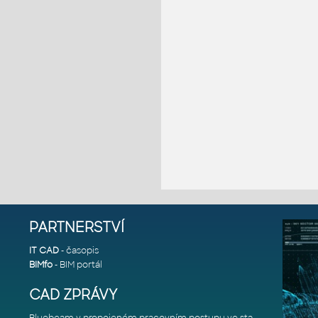
PARTNERSTVÍ
IT CAD
- časopis
BIMfo
- BIM portál
CAD ZPRÁVY