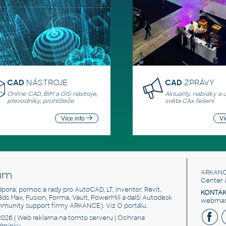
CAD
NÁSTROJE
CAD
ZPRÁVY
Online CAD, BIM a GIS nástroje,
Aktuality, nabídky a 
převodníky, prohlížeče
světa CAx řešení
Více info
Ví
um
ARKANC
Center 
odpora, pomoc a rady pro AutoCAD, LT, Inventor, Revit,
KONTAK
 3ds Max, Fusion, Forma, Vault, PowerMill a další Autodesk
webmast
mmunity support firmy ARKANCE). Viz
O portálu
.
2026 |
Web reklama
na tomto serveru |
Ochrana