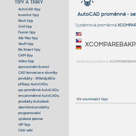
TIPY A TRIKY
AutoCAD tipy
AutoCAD proměnné - s
Inventor tipy
Revit tipy
Systémová proměnná
XCOMPAR
Civil tipy
Fusion tipy
3ds Max tipy
XCOMPAREBAKP
Vault tipy
Be.Smart tipy
CAM tipy
video-tipy
Hodnotu proměnné
XCOMPAREBAKP
zprovoznění licencí
CAD konverze a slovníky
produkty - SP,kódy,klíče
příkazy AutoCADu
sys.proměnné AutoCADu
env.proměnné AutoCADu
Viz
související tipy
:
produkty Autodesk
ukončené produkty
programování
výuková pásma
VIP tipy
CAD wiki