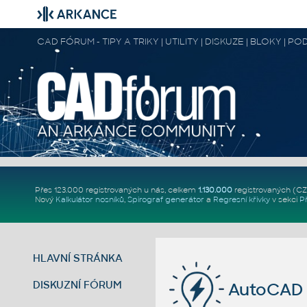
CAD FÓRUM - TIPY A TRIKY | UTILITY | DISKUZE | BLOKY |
Přes 123.000 registrovaných u nás, celkem
1.130.000
registrovaných (C
Nový
Kalkulátor nosníků
,
Spirograf generátor
a
Regresní křivky
v sekci
P
HLAVNÍ STRÁNKA
DISKUZNÍ FÓRUM
AutoCAD 