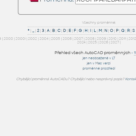
Všechny proměnné:
*
|
_
|
2
|
3
|
A
|
B
|
C
|
D
|
E
|
F
|
G
|
H
|
I
|
L
|
M
|
N
|
O
|
P
|
Q
|
R
|
S
4
|
2000
|
2000i
|
2002
|
2004
|
2005
|
2006
|
2007
|
2008
|
2009
|
2010
|
2011
|
201
2024
|
2025
|
2026
|
2027
|
Přehled všech AutoCAD proměnných
-
jen neobsažené v LT
jen v Mac verzi
proměnné prostředí
Chybějící proměnná AutoCADu? Chybějící nebo nesprávný popis?
Kontak