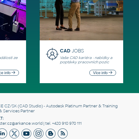
CAD
JOBS
události ze
Vaše CAD kariéra - nabídky a
poptávky pracovních pozic
ce info
Více info
E CZ/SK
(CAD Studio) - Autodesk Platinum Partner & Training
& Services Partner
T:
er.cz@arkance.world | tel. +420 910 970 111