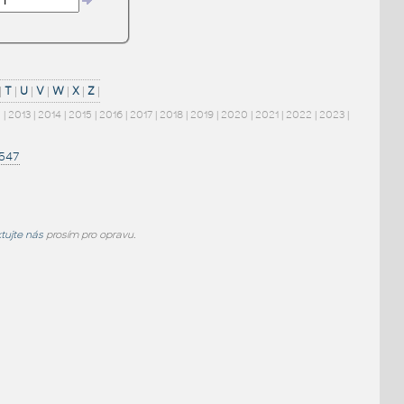
|
T
|
U
|
V
|
W
|
X
|
Z
|
2
|
2013
|
2014
|
2015
|
2016
|
2017
|
2018
|
2019
|
2020
|
2021
|
2022
|
2023
|
1547
tujte nás
prosím pro opravu.