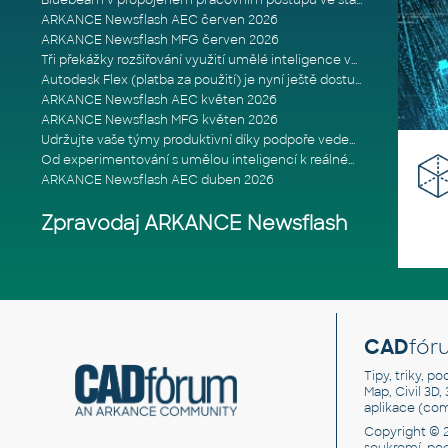
Bluebeam v propojeném pracovním postupu ve stavebnictví: Proč je int
ARKANCE Newsflash AEC červen 2026
ARKANCE Newsflash MFG červen 2026
Tři překážky rozšiřování využití umělé inteligence ve stavebním prům
Autodesk Flex (platba za použití) je nyní ještě dostupnější
ARKANCE Newsflash AEC květen 2026
ARKANCE Newsflash MFG květen 2026
Udržujte vaše týmy produktivní díky podpoře vedené odborníky
Od experimentování s umělou inteligencí k reálnému dopadu na podniká
ARKANCE Newsflash AEC duben 2026
Zpravodaj ARKANCE Newsflash
CAD
fór
Tipy, triky, p
Map, Civil 3D,
aplikace (co
Copyright © 