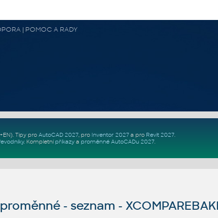
 PODPORA | POMOC A RADY
Z+EN)
. Tipy pro
AutoCAD 2027
, pro
Inventor 2027
a pro
Revit 2027
.
řevodníky
.
Kompletní
příkazy
a
proměnné AutoCADu 2027
.
proměnné - seznam - XCOMPAREBAK