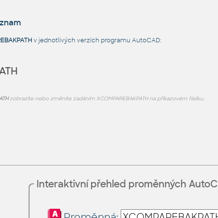
eznam
EBAKPATH
v jednotlivých verzích programu AutoCAD:
ATH
ATH
zobrazíte nebo změníte zadáním XCOMPAREBAKPATH na příkazovém řádku.
Interaktivní přehled proměnných Auto
Proměnná: