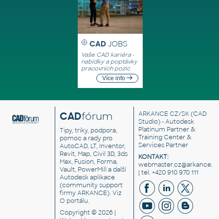
CAD
JOBS
Vaše CAD kariéra -
nabídky a poptávky
pracovních pozic
Více info
CAD
fórum
ARKANCE CZ/SK
(CAD
Studio) - Autodesk
Platinum Partner &
Tipy, triky, podpora,
Training Center &
pomoc a rady pro
Services Partner
AutoCAD, LT, Inventor,
Revit, Map, Civil 3D, 3ds
KONTAKT:
Max, Fusion, Forma,
webmaster.cz@arkance.w
Vault, PowerMill a další
| tel. +420 910 970 111
Autodesk aplikace
(community support
firmy ARKANCE). Viz
O portálu
.
Copyright © 2026 |