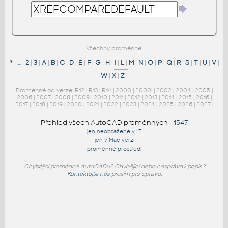
Všechny proměnné:
*
|
_
|
2
|
3
|
A
|
B
|
C
|
D
|
E
|
F
|
G
|
H
|
I
|
L
|
M
|
N
|
O
|
P
|
Q
|
R
|
S
|
T
|
U
|
V
|
W
|
X
|
Z
|
Proměnné od verze:
R12
|
R13
|
R14
|
2000
|
2000i
|
2002
|
2004
|
2005
|
2006
|
2007
|
2008
|
2009
|
2010
|
2011
|
2012
|
2013
|
2014
|
2015
|
2016
|
2017
|
2018
|
2019
|
2020
|
2021
|
2022
|
2023
|
2024
|
2025
|
2026
|
2027
|
Přehled všech AutoCAD proměnných
-
1547
jen neobsažené v LT
jen v Mac verzi
proměnné prostředí
Chybějící proměnná AutoCADu? Chybějící nebo nesprávný popis?
Kontaktujte nás
prosím pro opravu.