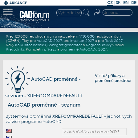
CZ
|
SK
|
EN
|
DE
Přes 123.000 registrovaných u nás, celkem
1.130.000
registrovaných
(CZ+EN)
. Tipy pro
AutoCAD 2027
, pro
Inventor 2027
a pro
Revit 2027
.
Nový
Kalkulátor nosníků
,
Spirograf generátor
a
Regresní křivky
v sekci
Převodníky
.
Kompletní
příkazy
a
proměnné AutoCADu 2027
.
Viz též
příkazy
a
AutoCAD proměnné -
proměnné prostředí
seznam - XREFCOMPAREDEFAULT
AutoCAD proměnné - seznam
Systémová proměnná
XREFCOMPAREDEFAULT
v jednotlivých
verzích programu AutoCAD:
V AutoCADu od verze
2021