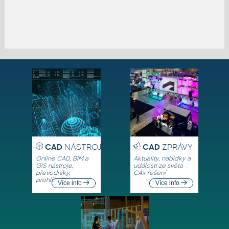
CAD
NÁSTROJE
CAD
ZPRÁVY
Online CAD, BIM a
Aktuality, nabídky a
GIS nástroje,
události ze světa
převodníky,
CAx řešení
prohlížeče
Více info
Více info