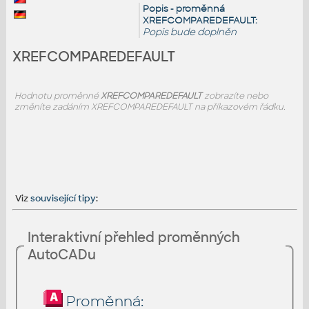
Popis - proměnná
XREFCOMPAREDEFAULT:
Popis bude doplněn
XREFCOMPAREDEFAULT
Hodnotu proměnné
XREFCOMPAREDEFAULT
zobrazíte nebo
změníte zadáním XREFCOMPAREDEFAULT na příkazovém řádku.
Viz
související tipy
:
Interaktivní přehled proměnných
AutoCADu
Proměnná: