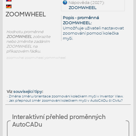
Nápověda (2027):
ZOOMWHEEL
ZOOMWHEEL
Popis - proměnná
ZOOMWHEEL:
Umožňuje uživateli nastavovat
Hodnotu proměnné
zoomování pomocí kolečka
ZOOMWHEEL
zobrazíte
myši.
nebo změníte zadáním
ZOOMWHEEL na
příkazovém řádku.
zoomwhel zoomvheel yommwheel
Viz
související tipy
:
•
Změna směru/orientace zoomování kolečkem myši v Inventor View.
•
Jak přepnout směr zoomování kolečkem myši v AutoCADu či Civilu?
Interaktivní přehled proměnných
AutoCADu