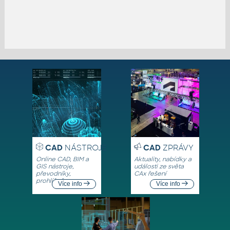
CAD
NÁSTROJE
CAD
ZPRÁVY
Online CAD, BIM a
Aktuality, nabídky a
GIS nástroje,
události ze světa
převodníky,
CAx řešení
prohlížeče
Více info
Více info