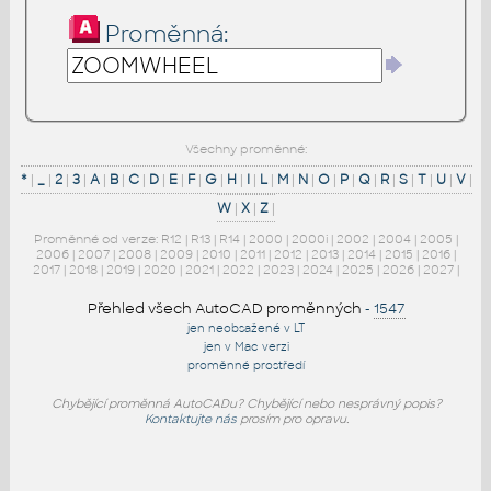
Proměnná:
Všechny proměnné:
*
|
_
|
2
|
3
|
A
|
B
|
C
|
D
|
E
|
F
|
G
|
H
|
I
|
L
|
M
|
N
|
O
|
P
|
Q
|
R
|
S
|
T
|
U
|
V
|
W
|
X
|
Z
|
Proměnné od verze:
R12
|
R13
|
R14
|
2000
|
2000i
|
2002
|
2004
|
2005
|
2006
|
2007
|
2008
|
2009
|
2010
|
2011
|
2012
|
2013
|
2014
|
2015
|
2016
|
2017
|
2018
|
2019
|
2020
|
2021
|
2022
|
2023
|
2024
|
2025
|
2026
|
2027
|
Přehled všech AutoCAD proměnných
-
1547
jen neobsažené v LT
jen v Mac verzi
proměnné prostředí
Chybějící proměnná AutoCADu? Chybějící nebo nesprávný popis?
Kontaktujte nás
prosím pro opravu.