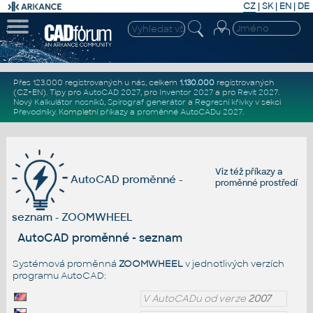
CZ
|
SK
|
EN
|
DE
Přes 123.000 registrovaných u nás, celkem
1.130.000
registrovaných
(CZ+EN)
. Tipy pro
AutoCAD 2027
, pro
Inventor 2027
a pro
Revit 2027
.
Nový
Kalkulátor nosníků
,
Spirograf generátor
a
Regresní křivky
v sekci
Převodníky
.
Kompletní
příkazy
a
proměnné AutoCADu 2027
.
Viz též
příkazy
a
AutoCAD proměnné -
proměnné prostředí
seznam - ZOOMWHEEL
AutoCAD proměnné - seznam
Systémová proměnná
ZOOMWHEEL
v jednotlivých verzích
programu AutoCAD:
V AutoCADu od verze
2007