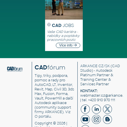
CAD
JOBS
Vaše CAD kariéra -
nabídky a poptávky
pracovních pozic
Více info
CAD
fórum
ARKANCE CZ/SK
(CAD
Studio) - Autodesk
Platinum Partner &
Tipy, triky, podpora,
Training Center &
pomoc a rady pro
Services Partner
AutoCAD, LT, Inventor,
Revit, Map, Civil 3D, 3ds
KONTAKT:
Max, Fusion, Forma,
webmaster.cz@arkance.w
Vault, PowerMill a další
| tel. +420 910 970 111
Autodesk aplikace
(community support
firmy ARKANCE). Viz
O portálu
.
Copyright © 2026 |