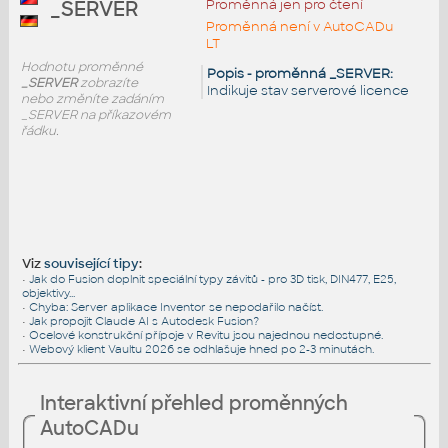
Proměnná jen pro čtení
_SERVER
Proměnná není v AutoCADu
LT
Hodnotu proměnné
Popis - proměnná _SERVER:
_SERVER
zobrazíte
Indikuje stav serverové licence
nebo změníte zadáním
_SERVER na příkazovém
řádku.
Viz
související tipy
:
•
Jak do Fusion doplnit speciální typy závitů - pro 3D tisk, DIN477, E25,
objektivy...
•
Chyba: Server aplikace Inventor se nepodařilo načíst.
•
Jak propojit Claude AI s Autodesk Fusion?
•
Ocelové konstrukční přípoje v Revitu jsou najednou nedostupné.
•
Webový klient Vaultu 2026 se odhlašuje hned po 2-3 minutách.
Interaktivní přehled proměnných
AutoCADu