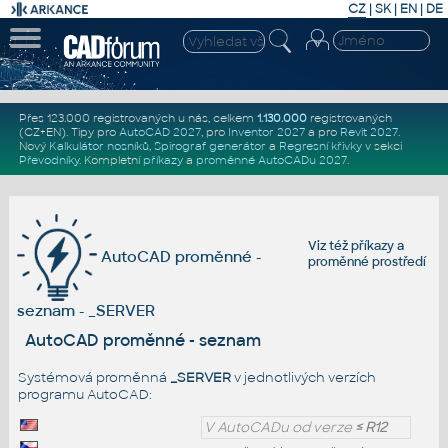
CZ
|
SK
|
EN
|
DE
Přes 123.000 registrovaných u nás, celkem
1.130.000
registrovaných
(CZ+EN)
. Tipy pro
AutoCAD 2027
, pro
Inventor 2027
a pro
Revit 2027
.
Nový
Kalkulátor nosníků
,
Spirograf generátor
a
Regresní křivky
v sekci
Převodníky
.
Kompletní
příkazy
a
proměnné AutoCADu 2027
.
Viz též
příkazy
a
AutoCAD proměnné -
proměnné prostředí
seznam - _SERVER
AutoCAD proměnné - seznam
Systémová proměnná
_SERVER
v jednotlivých verzích
programu AutoCAD:
V AutoCADu od verze
≤ R12