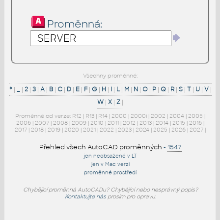
Proměnná:
Všechny proměnné:
*
|
_
|
2
|
3
|
A
|
B
|
C
|
D
|
E
|
F
|
G
|
H
|
I
|
L
|
M
|
N
|
O
|
P
|
Q
|
R
|
S
|
T
|
U
|
V
|
W
|
X
|
Z
|
Proměnné od verze:
R12
|
R13
|
R14
|
2000
|
2000i
|
2002
|
2004
|
2005
|
2006
|
2007
|
2008
|
2009
|
2010
|
2011
|
2012
|
2013
|
2014
|
2015
|
2016
|
2017
|
2018
|
2019
|
2020
|
2021
|
2022
|
2023
|
2024
|
2025
|
2026
|
2027
|
Přehled všech AutoCAD proměnných
-
1547
jen neobsažené v LT
jen v Mac verzi
proměnné prostředí
Chybějící proměnná AutoCADu? Chybějící nebo nesprávný popis?
Kontaktujte nás
prosím pro opravu.