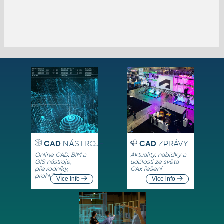
CAD
NÁSTROJE
CAD
ZPRÁVY
Online CAD, BIM a
Aktuality, nabídky a
GIS nástroje,
události ze světa
převodníky,
CAx řešení
prohlížeče
Více info
Více info