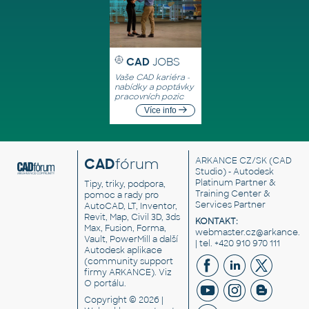
CAD
JOBS
Vaše CAD kariéra -
nabídky a poptávky
pracovních pozic
Více info
CAD
fórum
ARKANCE CZ/SK
(CAD
Studio) - Autodesk
Platinum Partner &
Tipy, triky, podpora,
Training Center &
pomoc a rady pro
Services Partner
AutoCAD, LT, Inventor,
Revit, Map, Civil 3D, 3ds
KONTAKT:
Max, Fusion, Forma,
webmaster.cz@arkance.w
Vault, PowerMill a další
| tel. +420 910 970 111
Autodesk aplikace
(community support
firmy ARKANCE). Viz
O portálu
.
Copyright © 2026 |