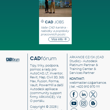
CAD
JOBS
Vaše CAD kariéra -
nabídky a poptávky
pracovních pozic
Více info
CAD
fórum
ARKANCE CZ/SK
(CAD
Studio) - Autodesk
Platinum Partner &
Tipy, triky, podpora,
Training Center &
pomoc a rady pro
Services Partner
AutoCAD, LT, Inventor,
Revit, Map, Civil 3D, 3ds
KONTAKT:
Max, Fusion, Forma,
webmaster.cz@arkance.w
Vault, PowerMill a další
| tel. +420 910 970 111
Autodesk aplikace
(community support
firmy ARKANCE). Viz
O portálu
.
Copyright © 2026 |