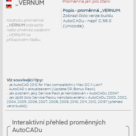
Proměnná jen pro čtení
_VERNUM
Popis - proměnná _VERNUM:
Zobrazí číslo verze buildu
Hodnotu proměnné
AutoCADu - např. C.56.0
_VERNUM
zobrazíte
(Unicode)
nebo změníte zadáním
_VERNUM na
příkazovém řádku.
Viz
související tipy
:
•
Je AutoCAD 2012 for Mac kompatibilní s Mac OS X Lion?
•
AutoCAD s aktualizacemi (Update/SP, Bonus Pack).
•
Jak poznám, jaký Service Pack je nainstalován v AutoCADu 2004?
•
Jak zjistit číslo Service Packu nainstalovaného v AutoCADu 2000, 2002,
2004, 2005, 2006, 2007, 2008, 2009, 2010, 2011, 2012, 2013? (přehled
verzí buildů)
Interaktivní přehled proměnných
AutoCADu