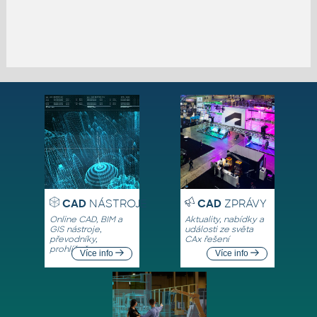
CAD
NÁSTROJE
CAD
ZPRÁVY
Online CAD, BIM a
Aktuality, nabídky a
GIS nástroje,
události ze světa
převodníky,
CAx řešení
prohlížeče
Více info
Více info