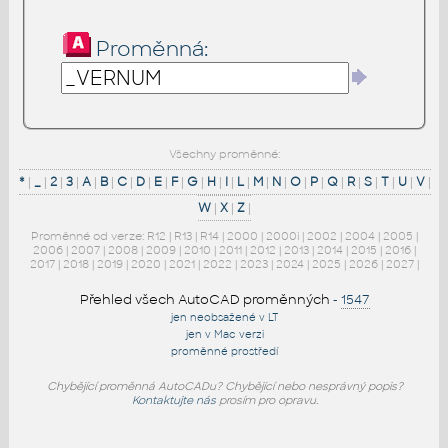
Proměnná:
Všechny proměnné:
*
|
_
|
2
|
3
|
A
|
B
|
C
|
D
|
E
|
F
|
G
|
H
|
I
|
L
|
M
|
N
|
O
|
P
|
Q
|
R
|
S
|
T
|
U
|
V
|
W
|
X
|
Z
|
Proměnné od verze:
R12
|
R13
|
R14
|
2000
|
2000i
|
2002
|
2004
|
2005
|
2006
|
2007
|
2008
|
2009
|
2010
|
2011
|
2012
|
2013
|
2014
|
2015
|
2016
|
2017
|
2018
|
2019
|
2020
|
2021
|
2022
|
2023
|
2024
|
2025
|
2026
|
2027
|
Přehled všech AutoCAD proměnných
-
1547
jen neobsažené v LT
jen v Mac verzi
proměnné prostředí
Chybějící proměnná AutoCADu? Chybějící nebo nesprávný popis?
Kontaktujte nás
prosím pro opravu.