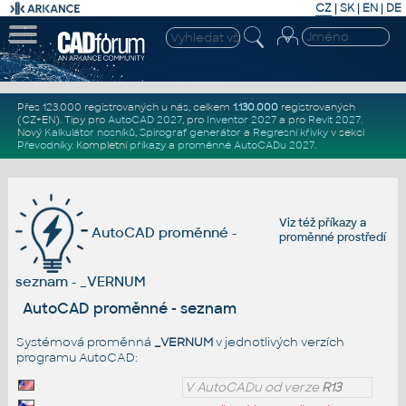
CZ
|
SK
|
EN
|
DE
Přes 123.000 registrovaných u nás, celkem
1.130.000
registrovaných
(CZ+EN)
. Tipy pro
AutoCAD 2027
, pro
Inventor 2027
a pro
Revit 2027
.
Nový
Kalkulátor nosníků
,
Spirograf generátor
a
Regresní křivky
v sekci
Převodníky
.
Kompletní
příkazy
a
proměnné AutoCADu 2027
.
Viz též
příkazy
a
AutoCAD proměnné -
proměnné prostředí
seznam - _VERNUM
AutoCAD proměnné - seznam
Systémová proměnná
_VERNUM
v jednotlivých verzích
programu AutoCAD:
V AutoCADu od verze
R13