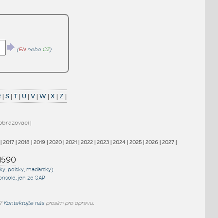
(
EN
nebo
CZ
)
R
|
S
|
T
|
U
|
V
|
W
|
X
|
Z
|
obrazovací
|
|
2017
|
2018
|
2019
|
2020
|
2021
|
2022
|
2023
|
2024
|
2025
|
2026
|
2027
|
1590
sky, polsky, maďarsky)
onsole
, jen
ze SAP
e?
Kontaktujte nás
prosím pro opravu.