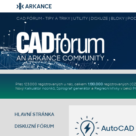
CAD FÓRUM - TIPY A TRIKY | UTILITY | DISKUZE | BLOKY |
Přes 123.000 registrovaných u nás, celkem
1.130.000
registrovaných (C
Nový
Kalkulátor nosníků
,
Spirograf generátor
a
Regresní křivky
v sekci
P
HLAVNÍ STRÁNKA
DISKUZNÍ FÓRUM
AutoCAD 