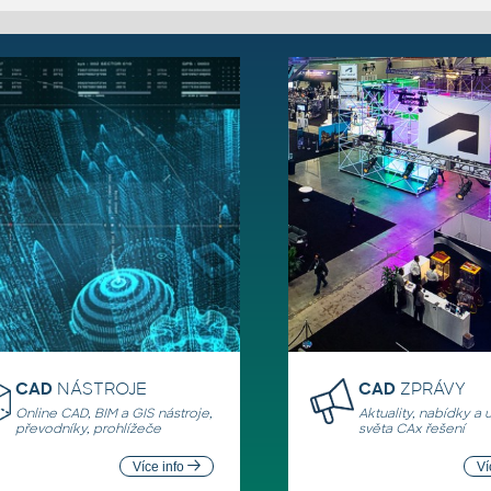
CAD
NÁSTROJE
CAD
ZPRÁVY
Online CAD, BIM a GIS nástroje,
Aktuality, nabídky a 
převodníky, prohlížeče
světa CAx řešení
Více info
Ví