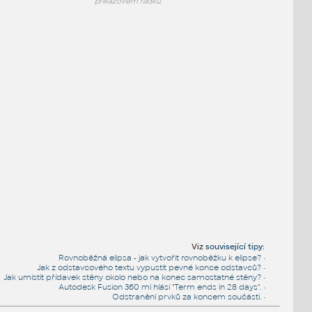
příkazovém řádku.
Viz
související tipy
:
Rovnoběžná elipsa - jak vytvořit rovnoběžku k elipse?
•
Jak z odstavcového textu vypustit pevné konce odstavců?
•
Jak umístit přídavek stěny okolo nebo na konec samostatné stěny?
•
Autodesk Fusion 360 mi hlásí "Term ends in 28 days".
•
Odstranění prvků za koncem součásti.
•