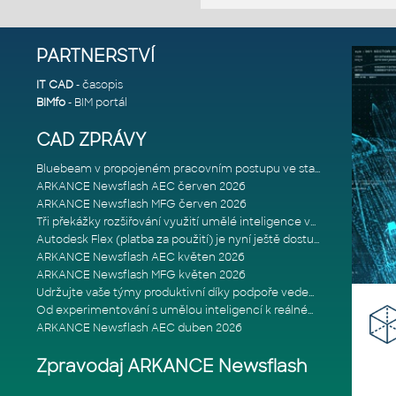
PARTNERSTVÍ
IT CAD
- časopis
BIMfo
- BIM portál
CAD ZPRÁVY
Bluebeam v propojeném pracovním postupu ve stavebnictví: Proč je int
ARKANCE Newsflash AEC červen 2026
ARKANCE Newsflash MFG červen 2026
Tři překážky rozšiřování využití umělé inteligence ve stavebním prům
Autodesk Flex (platba za použití) je nyní ještě dostupnější
ARKANCE Newsflash AEC květen 2026
ARKANCE Newsflash MFG květen 2026
Udržujte vaše týmy produktivní díky podpoře vedené odborníky
Od experimentování s umělou inteligencí k reálnému dopadu na podniká
ARKANCE Newsflash AEC duben 2026
Zpravodaj ARKANCE Newsflash