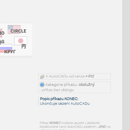
V AutoCADu od verze
≤ R12
Kategorie příkazu:
obslužný
• příkaz bez dialogu
Popis příkazu KONEC:
Ukončuje sezení AutoCADu
Příkaz
KONEC
můžete spustit v jakékoliv
lokalizované verzi AutoCADu zadáním
_END
na