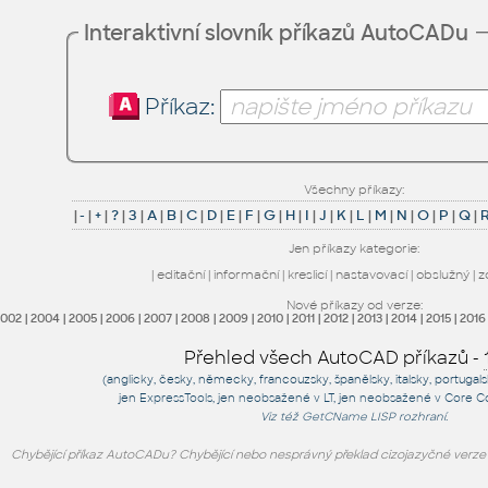
Interaktivní slovník příkazů AutoCADu
Příkaz:
Všechny příkazy:
|
-
|
+
|
?
|
3
|
A
|
B
|
C
|
D
|
E
|
F
|
G
|
H
|
I
|
J
|
K
|
L
|
M
|
N
|
O
|
P
|
Q
|
Jen příkazy kategorie:
|
editační
|
informační
|
kreslicí
|
nastavovací
|
obslužný
|
z
Nové příkazy od verze:
2002
|
2004
|
2005
|
2006
|
2007
|
2008
|
2009
|
2010
|
2011
|
2012
|
2013
|
2014
|
2015
|
2016
Přehled všech AutoCAD příkazů -
(anglicky, česky, německy, francouzsky, španělsky, italsky, portugal
jen
ExpressTools
, jen
neobsažené v LT
, jen
neobsažené v Core C
Viz též
GetCName
LISP rozhraní.
Chybějící příkaz AutoCADu? Chybějící nebo nesprávný překlad cizojazyčné verz