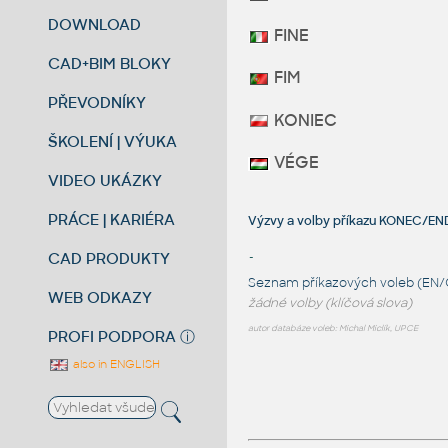
DOWNLOAD
FINE
CAD+BIM BLOKY
FIM
PŘEVODNÍKY
KONIEC
ŠKOLENÍ | VÝUKA
VÉGE
VIDEO UKÁZKY
PRÁCE | KARIÉRA
Výzvy a volby příkazu KONEC/EN
CAD PRODUKTY
-
Seznam příkazových voleb (EN/
WEB ODKAZY
žádné volby (klíčová slova)
autor databáze voleb: Michal Miclík, UPCE
PROFI PODPORA
ⓘ
also in ENGLISH