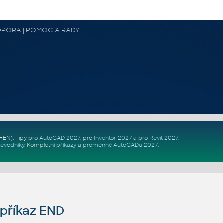
 PODPORA | POMOC A RADY
Z+EN)
. Tipy pro
AutoCAD 2027
, pro
Inventor 2027
a pro
Revit 2027
.
řevodníky
.
Kompletní
příkazy
a
proměnné AutoCADu 2027
.
příkaz END