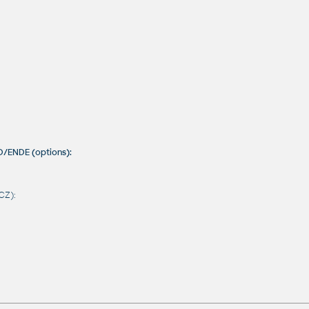
D/ENDE (options):
CZ):