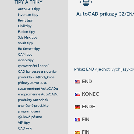
TIPY A TRIKY
AutoCAD tipy
AutoCAD příkazy
CZ/EN/
Inventor tipy
Revit tipy
Civil tipy
Fusion tipy
3ds Max tipy
Vault tipy
Be.Smart tipy
CAM tipy
video-tipy
zprovoznění licencí
Příkaz
END
v jednotlivých jazyk
CAD konverze a slovníky
produkty - SP,kódy,klíče
END
příkazy AutoCADu
sys.proměnné AutoCADu
KONEC
env.proměnné AutoCADu
produkty Autodesk
ukončené produkty
ENDE
programování
výuková pásma
FIN
VIP tipy
CAD wiki
FIN