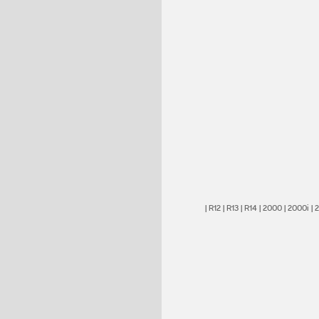
|
R12
|
R13
|
R14
|
2000
|
2000i
|