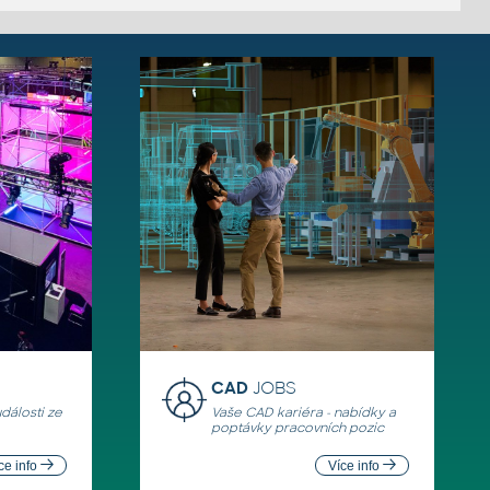
CAD
JOBS
události ze
Vaše CAD kariéra - nabídky a
poptávky pracovních pozic
ce info
Více info