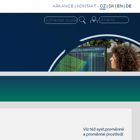
ARKANCE
|
KONTAKT
-
CZ
|
SK
|
EN
|
DE
Viz též
syst.proměnné
a
proměnné prostředí