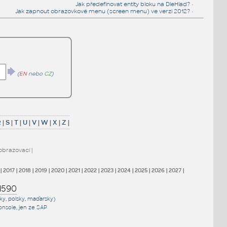
Jak předefinovat entity bloku na DleHlad?
•
Jak zapnout obrazovkové menu (screen menu) ve verzi 2012?
•
(
EN
nebo
CZ
)
R
|
S
|
T
|
U
|
V
|
W
|
X
|
Z
|
obrazovací
|
|
2017
|
2018
|
2019
|
2020
|
2021
|
2022
|
2023
|
2024
|
2025
|
2026
|
2027
|
1590
sky, polsky, maďarsky)
onsole
, jen
ze SAP