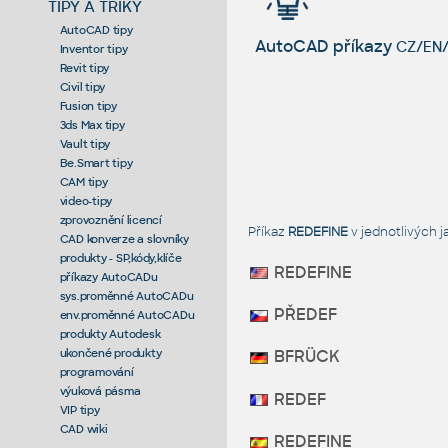
TIPY A TRIKY
AutoCAD tipy
AutoCAD příkazy
CZ/EN/
Inventor tipy
Revit tipy
Civil tipy
Fusion tipy
3ds Max tipy
Vault tipy
Be.Smart tipy
CAM tipy
video-tipy
zprovoznění licencí
Příkaz
REDEFINE
v jednotlivých 
CAD konverze a slovníky
produkty - SP,kódy,klíče
REDEFINE
příkazy AutoCADu
sys.proměnné AutoCADu
PŘEDEF
env.proměnné AutoCADu
produkty Autodesk
ukončené produkty
BFRÜCK
programování
výuková pásma
REDEF
VIP tipy
CAD wiki
REDEFINE