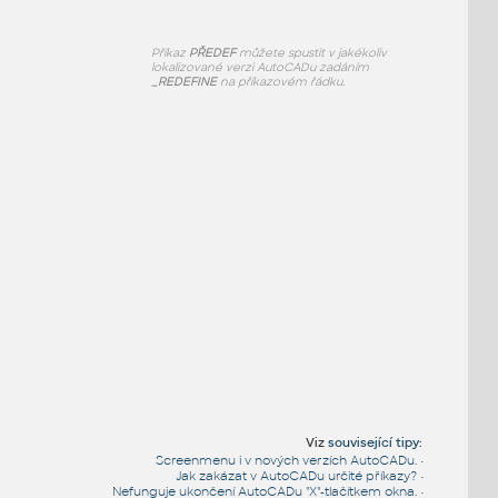
Příkaz
PŘEDEF
můžete spustit v jakékoliv
lokalizované verzi AutoCADu zadáním
_REDEFINE
na příkazovém řádku.
Viz
související tipy
:
Screenmenu i v nových verzích AutoCADu.
•
Jak zakázat v AutoCADu určité příkazy?
•
Nefunguje ukončení AutoCADu "X"-tlačítkem okna.
•