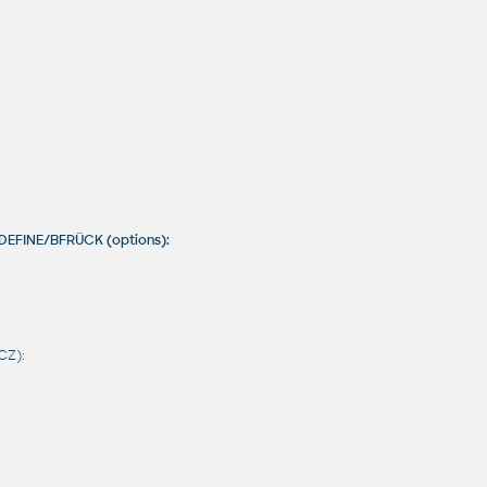
EDEFINE/BFRÜCK (options):
CZ):