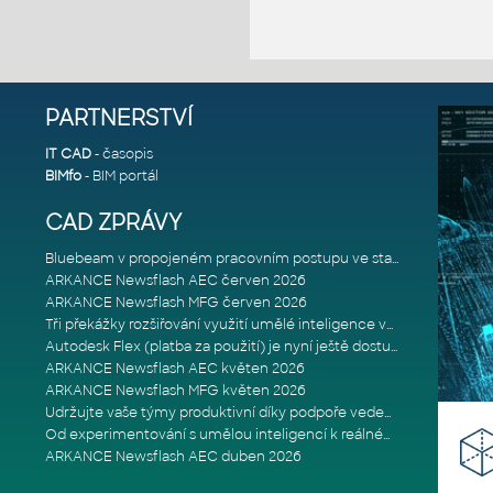
PARTNERSTVÍ
IT CAD
- časopis
BIMfo
- BIM portál
CAD ZPRÁVY
Bluebeam v propojeném pracovním postupu ve stavebnictví: Proč je int
ARKANCE Newsflash AEC červen 2026
ARKANCE Newsflash MFG červen 2026
Tři překážky rozšiřování využití umělé inteligence ve stavebním prům
Autodesk Flex (platba za použití) je nyní ještě dostupnější
ARKANCE Newsflash AEC květen 2026
ARKANCE Newsflash MFG květen 2026
Udržujte vaše týmy produktivní díky podpoře vedené odborníky
Od experimentování s umělou inteligencí k reálnému dopadu na podniká
ARKANCE Newsflash AEC duben 2026