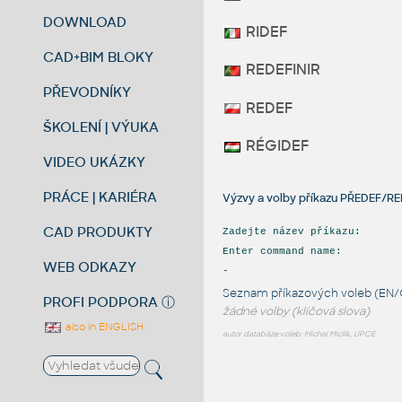
DOWNLOAD
RIDEF
CAD+BIM BLOKY
REDEFINIR
PŘEVODNÍKY
REDEF
ŠKOLENÍ | VÝUKA
RÉGIDEF
VIDEO UKÁZKY
PRÁCE | KARIÉRA
Výzvy a volby příkazu PŘEDEF/R
CAD PRODUKTY
Zadejte název příkazu:
Enter command name:
WEB ODKAZY
-
Seznam příkazových voleb (EN/
PROFI PODPORA
ⓘ
žádné volby (klíčová slova)
also in ENGLISH
autor databáze voleb: Michal Miclík, UPCE