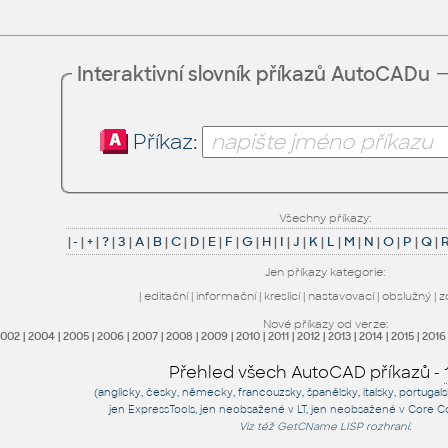
Interaktivní slovník příkazů AutoCADu
Příkaz:
Všechny příkazy:
|
-
|
+
|
?
|
3
|
A
|
B
|
C
|
D
|
E
|
F
|
G
|
H
|
I
|
J
|
K
|
L
|
M
|
N
|
O
|
P
|
Q
|
Jen příkazy kategorie:
|
editační
|
informační
|
kreslicí
|
nastavovací
|
obslužný
|
z
Nové příkazy od verze:
2002
|
2004
|
2005
|
2006
|
2007
|
2008
|
2009
|
2010
|
2011
|
2012
|
2013
|
2014
|
2015
|
2016
Přehled všech AutoCAD příkazů -
(anglicky, česky, německy, francouzsky, španělsky, italsky, portugal
jen
ExpressTools
, jen
neobsažené v LT
, jen
neobsažené v Core C
Viz též
GetCName
LISP rozhraní.