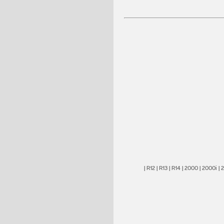
|
R12
|
R13
|
R14
|
2000
|
2000i
|