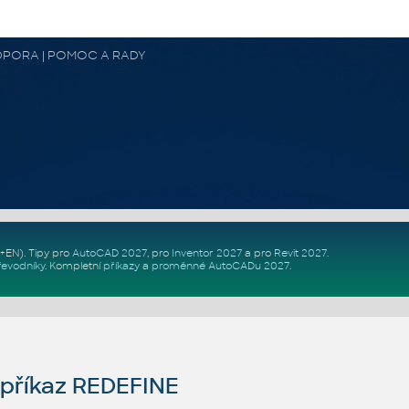
 PODPORA | POMOC A RADY
Z+EN)
. Tipy pro
AutoCAD 2027
, pro
Inventor 2027
a pro
Revit 2027
.
řevodníky
.
Kompletní
příkazy
a
proměnné AutoCADu 2027
.
příkaz REDEFINE