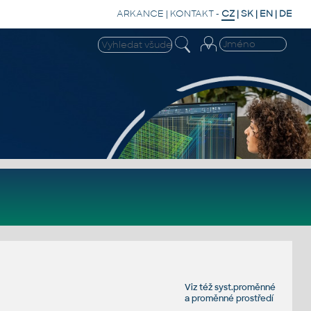
ARKANCE
|
KONTAKT
-
CZ
|
SK
|
EN
|
DE
Viz též
syst.proměnné
a
proměnné prostředí