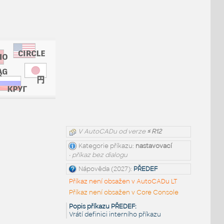
V AutoCADu od verze
≤ R12
Kategorie příkazu:
nastavovací
• příkaz bez dialogu
Nápověda (2027):
PŘEDEF
Příkaz není obsažen v AutoCADu LT
Příkaz není obsažen v Core Console
Popis příkazu PŘEDEF:
Vrátí definici interního příkazu