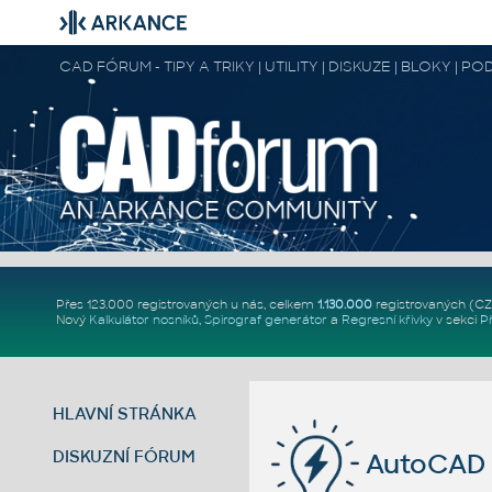
CAD FÓRUM - TIPY A TRIKY | UTILITY | DISKUZE | BLOKY |
Přes 123.000 registrovaných u nás, celkem
1.130.000
registrovaných (C
Nový
Kalkulátor nosníků
,
Spirograf generátor
a
Regresní křivky
v sekci
P
HLAVNÍ STRÁNKA
DISKUZNÍ FÓRUM
AutoCAD 