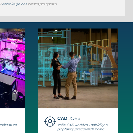
e?
Kontaktujte nás
prosím pro opravu.
CAD
JOBS
události ze
Vaše CAD kariéra - nabídky a
poptávky pracovních pozic