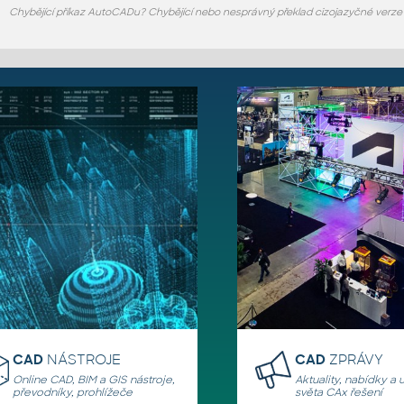
Chybějící příkaz AutoCADu? Chybějící nebo nesprávný překlad cizojazyčné verz
CAD
NÁSTROJE
CAD
ZPRÁVY
Online CAD, BIM a GIS nástroje,
Aktuality, nabídky a 
převodníky, prohlížeče
světa CAx řešení