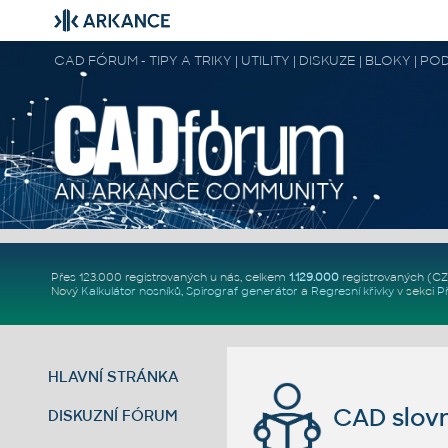
CAD FÓRUM - TIPY A TRIKY | UTILITY | DISKUZE | BLOKY |
Přes 123.000 registrovaných u nás, celkem
1.129.000
registrovaných (C
Nový
Kalkulátor nosníků
,
Spirograf generátor
a
Regresní křivky
v sekci
P
HLAVNÍ STRÁNKA
CAD slovn
DISKUZNÍ FÓRUM