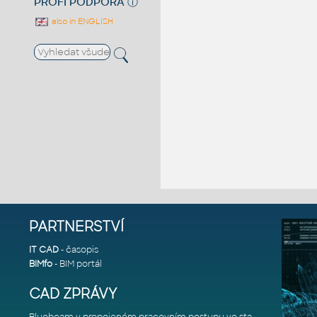
PROFI PODPORA
ⓘ
also in ENGLISH
PARTNERSTVÍ
IT CAD
- časopis
BIMfo
- BIM portál
CAD ZPRÁVY