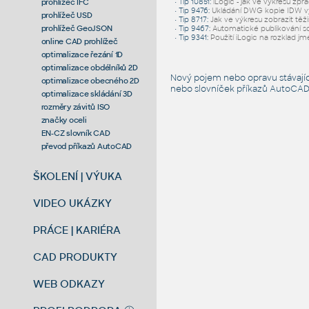
prohlížeč IFC
•
Tip 10851
:
iLogic - jak ve výkresu zpr
•
Tip 9476
:
Ukládání DWG kopie IDW v
prohlížeč USD
•
Tip 8717
:
Jak ve výkresu zobrazit těž
prohlížeč GeoJSON
•
Tip 9467
:
Automatické publikování s
•
Tip 9341
:
Použití iLogic na rozklad jm
online CAD prohlížeč
optimalizace řezání 1D
optimalizace obdélníků 2D
Nový pojem nebo opravu stávají
optimalizace obecného 2D
nebo slovníček
příkazů AutoCA
optimalizace skládání 3D
rozměry závitů ISO
značky oceli
EN-CZ slovník CAD
převod příkazů AutoCAD
ŠKOLENÍ | VÝUKA
VIDEO UKÁZKY
PRÁCE | KARIÉRA
CAD PRODUKTY
WEB ODKAZY