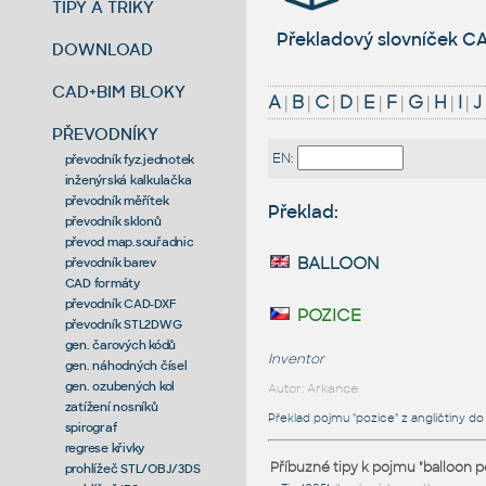
TIPY A TRIKY
Překladový slovníček CA
DOWNLOAD
CAD+BIM BLOKY
A
|
B
|
C
|
D
|
E
|
F
|
G
|
H
|
I
|
J
PŘEVODNÍKY
EN:
převodník fyz.jednotek
inženýrská kalkulačka
převodník měřítek
Překlad:
převodník sklonů
převod map.souřadnic
balloon
převodník barev
CAD formáty
převodník CAD-DXF
pozice
převodník STL2DWG
gen. čarových kódů
Inventor
gen. náhodných čísel
gen. ozubených kol
Autor: Arkance
zatížení nosníků
Překlad pojmu "pozice" z angličtiny do 
spirograf
regrese křivky
Příbuzné tipy k pojmu "balloon p
prohlížeč STL/OBJ/3DS