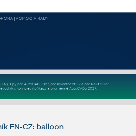
 PODPORA | POMOC A RADY
Z+EN)
. Tipy pro
AutoCAD 2027
, pro
Inventor 2027
a pro
Revit 2027
.
řevodníky
.
Kompletní
příkazy
a
proměnné AutoCADu 2027
.
ík EN-CZ: balloon