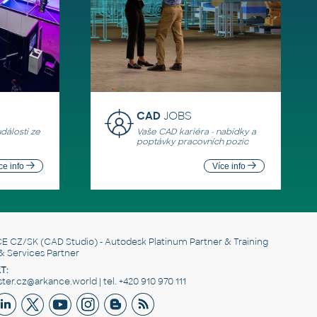
CAD
JOBS
události ze
Vaše CAD kariéra - nabídky a
poptávky pracovních pozic
ce info
Více info
E CZ/SK
(CAD Studio) - Autodesk Platinum Partner & Training
& Services Partner
T:
er.cz@arkance.world | tel. +420 910 970 111