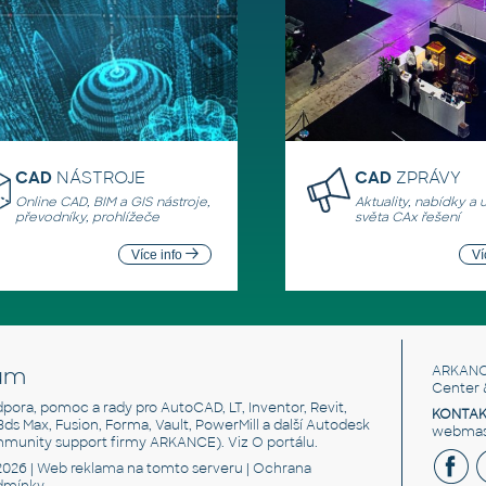
CAD
NÁSTROJE
CAD
ZPRÁVY
Online CAD, BIM a GIS nástroje,
Aktuality, nabídky a 
převodníky, prohlížeče
světa CAx řešení
Více info
Ví
um
ARKANC
Center 
odpora, pomoc a rady pro AutoCAD, LT, Inventor, Revit,
KONTAK
 3ds Max, Fusion, Forma, Vault, PowerMill a další Autodesk
webmast
mmunity support firmy ARKANCE). Viz
O portálu
.
2026 |
Web reklama
na tomto serveru |
Ochrana