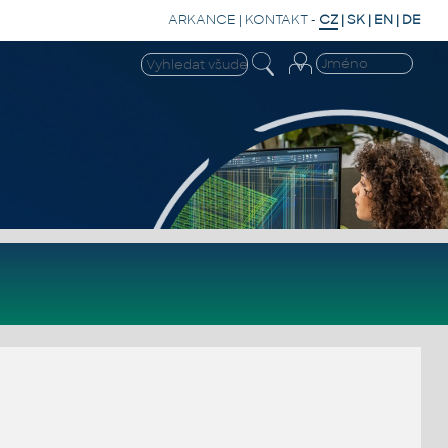
ARKANCE
|
KONTAKT
-
CZ
|
SK
|
EN
|
DE