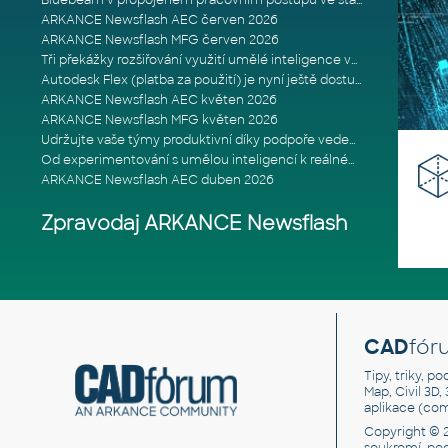
Bluebeam v propojeném pracovním postupu ve stavebnictví: Proč je int
ARKANCE Newsflash AEC červen 2026
ARKANCE Newsflash MFG červen 2026
Tři překážky rozšiřování využití umělé inteligence ve stavebním prům
Autodesk Flex (platba za použití) je nyní ještě dostupnější
ARKANCE Newsflash AEC květen 2026
ARKANCE Newsflash MFG květen 2026
Udržujte vaše týmy produktivní díky podpoře vedené odborníky
Od experimentování s umělou inteligencí k reálnému dopadu na podniká
ARKANCE Newsflash AEC duben 2026
Zpravodaj ARKANCE Newsflash
CAD
fór
Tipy, triky, p
Map, Civil 3D,
aplikace (co
Copyright © 