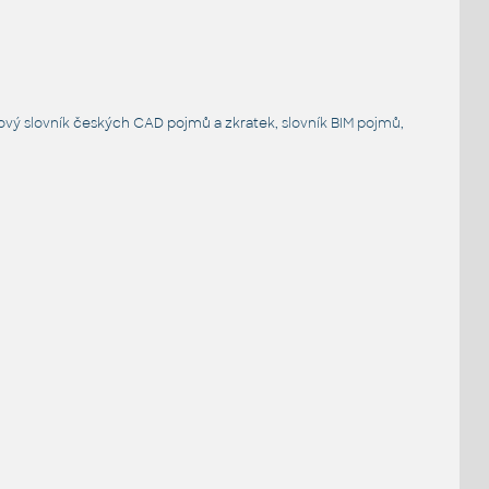
ový slovník
českých CAD pojmů a zkratek,
slovník BIM pojmů
,