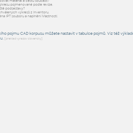
acovat materiál a cestu součásti?
ýkresu pojmenované podle revize.
iště podsestavy?
chválených výkresů z Inventoru.
éna IPT souboru a naplnění iVlastností.
cího pojmu CAD korpusu můžete nastavit v tabulce pojmů. Viz též
výklad
Du
.
[preklad vyrazov slovensky]