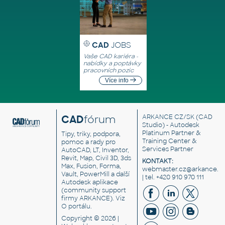
CAD
JOBS
Vaše CAD kariéra -
nabídky a poptávky
pracovních pozic
Více info
CAD
fórum
ARKANCE CZ/SK
(CAD
Studio) - Autodesk
Platinum Partner &
Tipy, triky, podpora,
Training Center &
pomoc a rady pro
Services Partner
AutoCAD, LT, Inventor,
Revit, Map, Civil 3D, 3ds
KONTAKT:
Max, Fusion, Forma,
webmaster.cz@arkance.w
Vault, PowerMill a další
| tel. +420 910 970 111
Autodesk aplikace
(community support
firmy ARKANCE). Viz
O portálu
.
Copyright © 2026 |