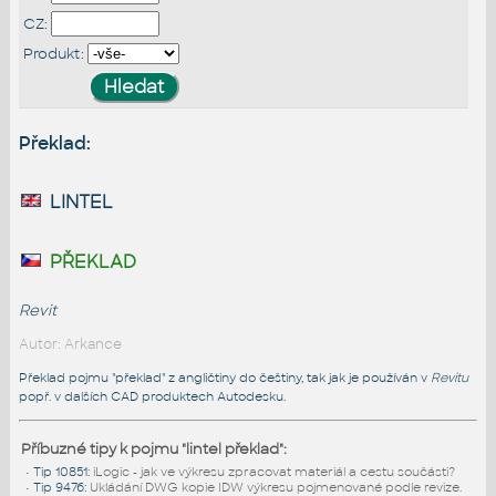
CZ:
Produkt:
Překlad:
lintel
překlad
Revit
Autor: Arkance
Překlad pojmu "překlad" z angličtiny do češtiny, tak jak je používán v
Revitu
popř. v dalších CAD produktech Autodesku.
Příbuzné tipy k pojmu "lintel překlad":
•
Tip 10851
:
iLogic - jak ve výkresu zpracovat materiál a cestu součásti?
•
Tip 9476
:
Ukládání DWG kopie IDW výkresu pojmenované podle revize.