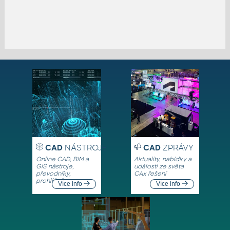
CAD
NÁSTROJE
CAD
ZPRÁVY
Online CAD, BIM a
Aktuality, nabídky a
GIS nástroje,
události ze světa
převodníky,
CAx řešení
prohlížeče
Více info
Více info