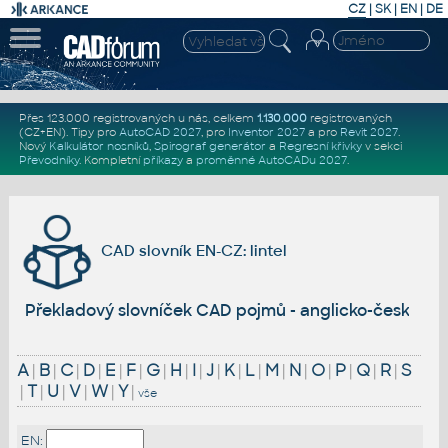
CZ
|
SK
|
EN
|
DE
Přes 123.000 registrovaných u nás, celkem
1.130.000
registrovaných
(CZ+EN)
. Tipy pro
AutoCAD 2027
, pro
Inventor 2027
a pro
Revit 2027
.
Nový
Kalkulátor nosníků
,
Spirograf generátor
a
Regresní křivky
v sekci
Převodníky
.
Kompletní
příkazy
a
proměnné AutoCADu 2027
.
CAD slovník EN-CZ: lintel
Překladový slovníček CAD pojmů - anglicko-český
A
|
B
|
C
|
D
|
E
|
F
|
G
|
H
|
I
|
J
|
K
|
L
|
M
|
N
|
O
|
P
|
Q
|
R
|
S
|
T
|
U
|
V
|
W
|
Y
|
vše
EN: