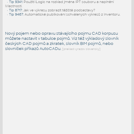
•
Tip 9341
:
Použití iLogic na rozklad jména IPT souboru a naplnění
iVlastností.
•
Tip 8717
:
Jak ve výkresu zobrazit těžiště podsestavy?
•
Tip 9467
:
Automatické publikování schválených výkresů z Inventoru.
Nový pojem nebo opravu stávajícího pojmu CAD korpusu
můžete nastavit v tabulce pojmů. Viz též
výkladový slovník
českých CAD pojmů a zkratek,
slovník BIM pojmů
, nebo
slovníček
příkazů AutoCADu
.
[preklad vyrazov slovensky]