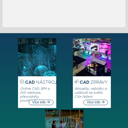
CAD
NÁSTROJE
CAD
ZPRÁVY
Online CAD, BIM a
Aktuality, nabídky a
GIS nástroje,
události ze světa
převodníky,
CAx řešení
prohlížeče
Více info
Více info