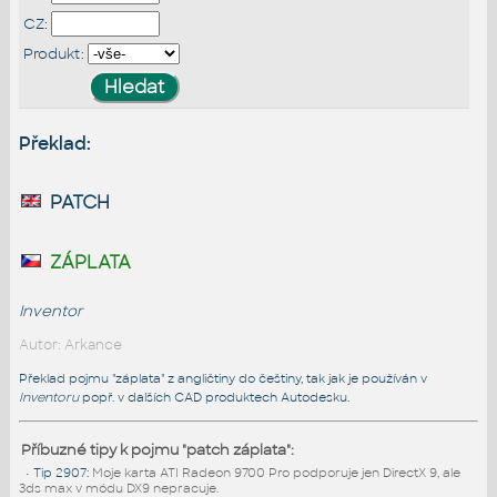
CZ:
Produkt:
Překlad:
patch
záplata
Inventor
Autor: Arkance
Překlad pojmu "záplata" z angličtiny do češtiny, tak jak je používán v
Inventoru
popř. v dalších CAD produktech Autodesku.
Příbuzné tipy k pojmu "patch záplata":
•
Tip 2907
:
Moje karta ATI Radeon 9700 Pro podporuje jen DirectX 9, ale
3ds max v módu DX9 nepracuje.