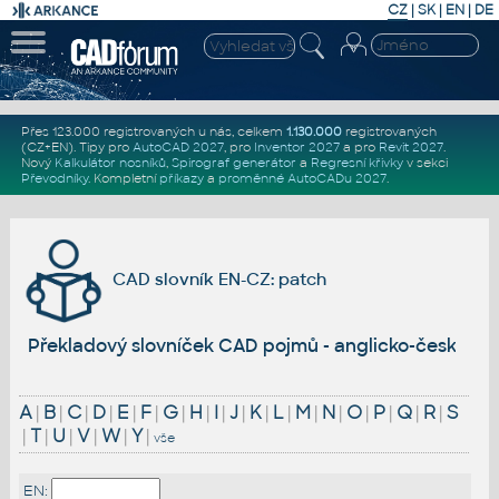
CZ
|
SK
|
EN
|
DE
Přes 123.000 registrovaných u nás, celkem
1.130.000
registrovaných
(CZ+EN)
. Tipy pro
AutoCAD 2027
, pro
Inventor 2027
a pro
Revit 2027
.
Nový
Kalkulátor nosníků
,
Spirograf generátor
a
Regresní křivky
v sekci
Převodníky
.
Kompletní
příkazy
a
proměnné AutoCADu 2027
.
CAD slovník EN-CZ: patch
Překladový slovníček CAD pojmů - anglicko-český
A
|
B
|
C
|
D
|
E
|
F
|
G
|
H
|
I
|
J
|
K
|
L
|
M
|
N
|
O
|
P
|
Q
|
R
|
S
|
T
|
U
|
V
|
W
|
Y
|
vše
EN: