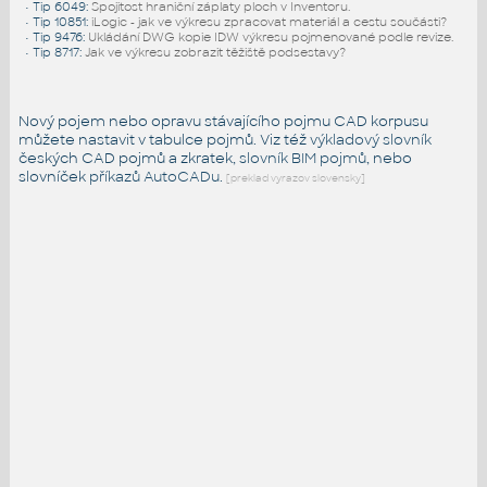
•
Tip 6049
:
Spojitost hraniční záplaty ploch v Inventoru.
•
Tip 10851
:
iLogic - jak ve výkresu zpracovat materiál a cestu součásti?
•
Tip 9476
:
Ukládání DWG kopie IDW výkresu pojmenované podle revize.
•
Tip 8717
:
Jak ve výkresu zobrazit těžiště podsestavy?
Nový pojem nebo opravu stávajícího pojmu CAD korpusu
můžete nastavit v tabulce pojmů. Viz též
výkladový slovník
českých CAD pojmů a zkratek,
slovník BIM pojmů
, nebo
slovníček
příkazů AutoCADu
.
[preklad vyrazov slovensky]