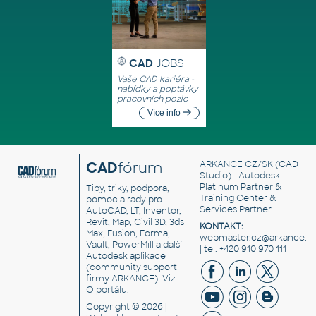
CAD
JOBS
Vaše CAD kariéra -
nabídky a poptávky
pracovních pozic
Více info
CAD
fórum
ARKANCE CZ/SK
(CAD
Studio) - Autodesk
Platinum Partner &
Tipy, triky, podpora,
Training Center &
pomoc a rady pro
Services Partner
AutoCAD, LT, Inventor,
Revit, Map, Civil 3D, 3ds
KONTAKT:
Max, Fusion, Forma,
webmaster.cz@arkance.w
Vault, PowerMill a další
| tel. +420 910 970 111
Autodesk aplikace
(community support
firmy ARKANCE). Viz
O portálu
.
Copyright © 2026 |