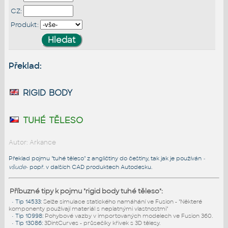
CZ:
Produkt:
Překlad:
rigid body
tuhé těleso
Autor: Arkance
Překlad pojmu "tuhé těleso" z angličtiny do češtiny, tak jak je používán
-
všude-
popř. v dalších CAD produktech Autodesku.
Příbuzné tipy k pojmu "rigid body tuhé těleso":
•
Tip 14533
:
Selže simulace statického namáhání ve Fusion - "Některé
komponenty používají materiál s neplatnými vlastnostmi"
•
Tip 10998
:
Pohybové vazby v importovaných modelech ve Fusion 360.
•
Tip 13086
:
3DintCurves - průsečíky křivek s 3D tělesy.