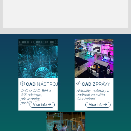
CAD
NÁSTROJE
CAD
ZPRÁVY
Online CAD, BIM a
Aktuality, nabídky a
GIS nástroje,
události ze světa
převodníky,
CAx řešení
prohlížeče
Více info
Více info