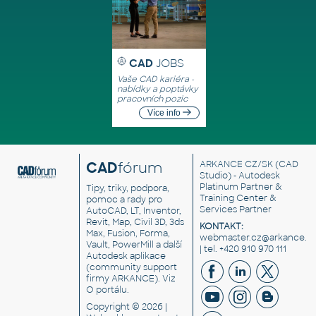
CAD
JOBS
Vaše CAD kariéra -
nabídky a poptávky
pracovních pozic
Více info
CAD
fórum
ARKANCE CZ/SK
(CAD
Studio) - Autodesk
Platinum Partner &
Tipy, triky, podpora,
Training Center &
pomoc a rady pro
Services Partner
AutoCAD, LT, Inventor,
Revit, Map, Civil 3D, 3ds
KONTAKT:
Max, Fusion, Forma,
webmaster.cz@arkance.w
Vault, PowerMill a další
| tel. +420 910 970 111
Autodesk aplikace
(community support
firmy ARKANCE). Viz
O portálu
.
Copyright © 2026 |