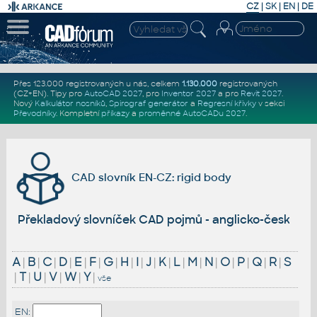
CZ
|
SK
|
EN
|
DE
Přes 123.000 registrovaných u nás, celkem
1.130.000
registrovaných
(CZ+EN)
. Tipy pro
AutoCAD 2027
, pro
Inventor 2027
a pro
Revit 2027
.
Nový
Kalkulátor nosníků
,
Spirograf generátor
a
Regresní křivky
v sekci
Převodníky
.
Kompletní
příkazy
a
proměnné AutoCADu 2027
.
CAD slovník EN-CZ: rigid body
Překladový slovníček CAD pojmů - anglicko-český
A
|
B
|
C
|
D
|
E
|
F
|
G
|
H
|
I
|
J
|
K
|
L
|
M
|
N
|
O
|
P
|
Q
|
R
|
S
|
T
|
U
|
V
|
W
|
Y
|
vše
EN: