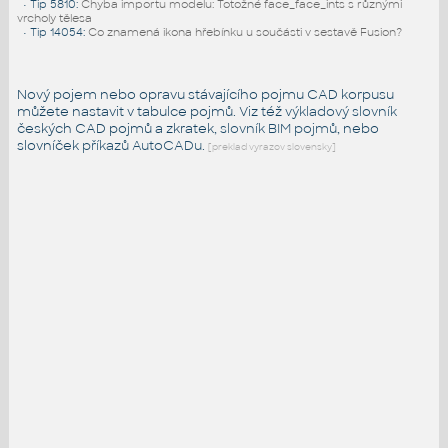
•
Tip 5810
:
Chyba importu modelu: Totožné face_face_ints s různými
vrcholy tělesa
•
Tip 14054
:
Co znamená ikona hřebínku u součásti v sestavě Fusion?
Nový pojem nebo opravu stávajícího pojmu CAD korpusu
můžete nastavit v tabulce pojmů. Viz též
výkladový slovník
českých CAD pojmů a zkratek,
slovník BIM pojmů
, nebo
slovníček
příkazů AutoCADu
.
[preklad vyrazov slovensky]