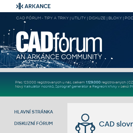
CAD FÓRUM - TIPY A TRIKY | UTILITY | DISKUZE | BLOKY |
Přes 123.000 registrovaných u nás, celkem
1.129.000
registrovaných (C
Nový
Kalkulátor nosníků
,
Spirograf generátor
a
Regresní křivky
v sekci
P
HLAVNÍ STRÁNKA
CAD slovn
DISKUZNÍ FÓRUM