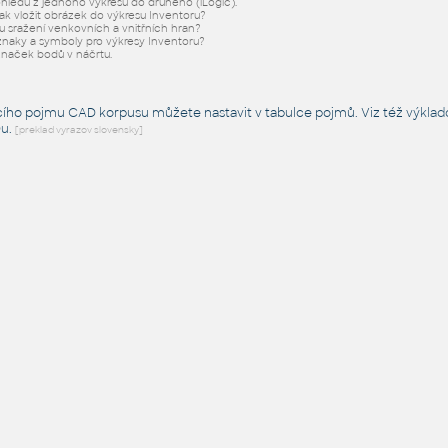
hledu z jednoho výkresu do druhého (iLogic).
ak vložit obrázek do výkresu Inventoru?
u sražení venkovních a vnitřních hran?
í znaky a symboly pro výkresy Inventoru?
značek bodů v náčrtu.
cího pojmu CAD korpusu můžete nastavit v tabulce pojmů. Viz též
výklad
Du
.
[preklad vyrazov slovensky]