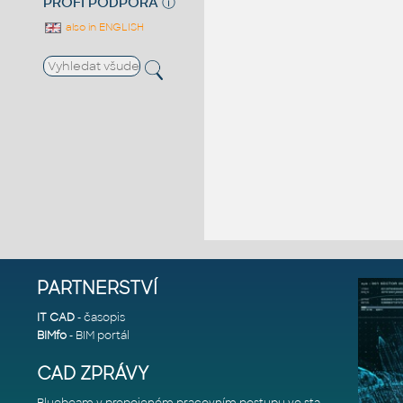
PROFI PODPORA
ⓘ
also in ENGLISH
PARTNERSTVÍ
IT CAD
- časopis
BIMfo
- BIM portál
CAD ZPRÁVY