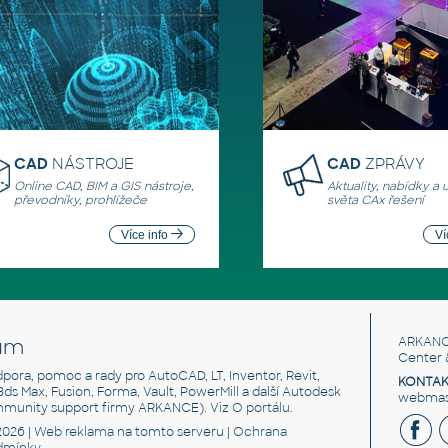
CAD
NÁSTROJE
CAD
ZPRÁVY
Online CAD, BIM a GIS nástroje,
Aktuality, nabídky a 
převodníky, prohlížeče
světa CAx řešení
Více info
Ví
um
ARKANC
Center 
odpora, pomoc a rady pro AutoCAD, LT, Inventor, Revit,
KONTAK
 3ds Max, Fusion, Forma, Vault, PowerMill a další Autodesk
webmast
mmunity support firmy ARKANCE). Viz
O portálu
.
2026 |
Web reklama
na tomto serveru |
Ochrana