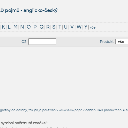
D pojmů - anglicko-český
|
K
|
L
|
M
|
N
|
O
|
P
|
Q
|
R
|
S
|
T
|
U
|
V
|
W
|
Y
|
vše
CZ:
Produkt:
ličtiny do češtiny, tak jak je používán v
Inventoru
popř. v dalších CAD produktech Aut
 symbol načrtnutá značka":