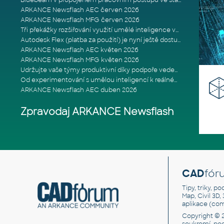
Bluebeam v propojeném pracovním postupu ve stavebnictví: Proč je int
ARKANCE Newsflash AEC červen 2026
ARKANCE Newsflash MFG červen 2026
Tři překážky rozšiřování využití umělé inteligence ve stavebním prům
Autodesk Flex (platba za použití) je nyní ještě dostupnější
ARKANCE Newsflash AEC květen 2026
ARKANCE Newsflash MFG květen 2026
Udržujte vaše týmy produktivní díky podpoře vedené odborníky
Od experimentování s umělou inteligencí k reálnému dopadu na podniká
ARKANCE Newsflash AEC duben 2026
Zpravodaj ARKANCE Newsflash
CAD
fór
Tipy, triky, p
Map, Civil 3D,
aplikace (co
Copyright © 