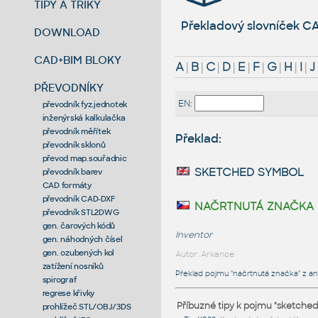
TIPY A TRIKY
Překladový slovníček CA
DOWNLOAD
CAD+BIM BLOKY
A
|
B
|
C
|
D
|
E
|
F
|
G
|
H
|
I
|
J
PŘEVODNÍKY
EN:
převodník fyz.jednotek
inženýrská kalkulačka
převodník měřítek
Překlad:
převodník sklonů
převod map.souřadnic
sketched symbol
převodník barev
CAD formáty
převodník CAD-DXF
načrtnutá značka
převodník STL2DWG
gen. čarových kódů
Inventor
gen. náhodných čísel
gen. ozubených kol
Autor: Arkance
zatížení nosníků
Překlad pojmu "načrtnutá značka" z ang
spirograf
regrese křivky
Příbuzné tipy k pojmu "sketched
prohlížeč STL/OBJ/3DS