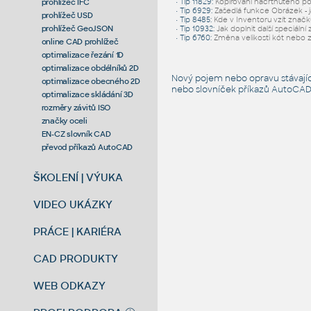
prohlížeč IFC
•
Tip 11829
:
Kopírování načrtnutého po
•
Tip 6929
:
Zašedlá funkce Obrázek - j
prohlížeč USD
•
Tip 8485
:
Kde v Inventoru vzít značk
prohlížeč GeoJSON
•
Tip 10932
:
Jak doplnit další speciáln
•
Tip 6760
:
Změna velikosti kót nebo 
online CAD prohlížeč
optimalizace řezání 1D
optimalizace obdélníků 2D
Nový pojem nebo opravu stávají
optimalizace obecného 2D
nebo slovníček
příkazů AutoCA
optimalizace skládání 3D
rozměry závitů ISO
značky oceli
EN-CZ slovník CAD
převod příkazů AutoCAD
ŠKOLENÍ | VÝUKA
VIDEO UKÁZKY
PRÁCE | KARIÉRA
CAD PRODUKTY
WEB ODKAZY