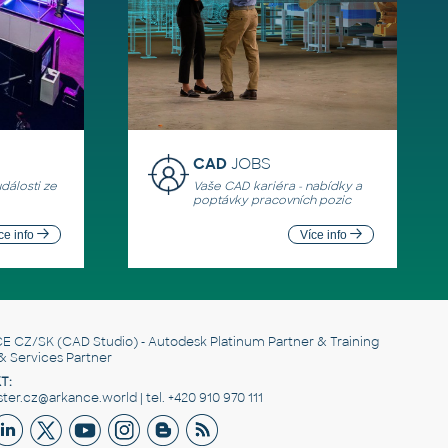
CAD
JOBS
události ze
Vaše CAD kariéra - nabídky a
poptávky pracovních pozic
ce info
Více info
E CZ/SK
(CAD Studio) - Autodesk Platinum Partner & Training
& Services Partner
T:
er.cz@arkance.world | tel. +420 910 970 111