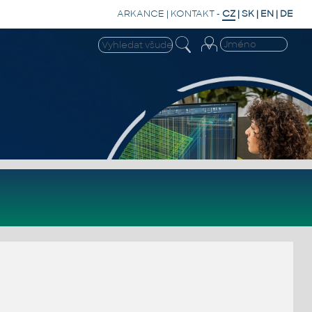
ARKANCE
|
KONTAKT
-
CZ
|
SK
|
EN
|
DE