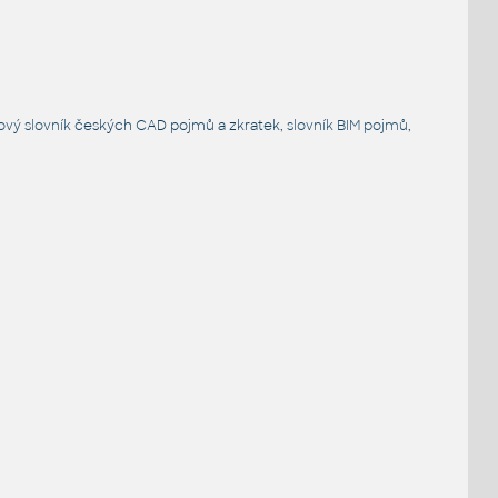
ový slovník
českých CAD pojmů a zkratek,
slovník BIM pojmů
,