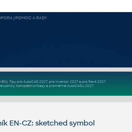
 PODPORA | POMOC A RADY
Z+EN)
. Tipy pro
AutoCAD 2027
, pro
Inventor 2027
a pro
Revit 2027
.
řevodníky
.
Kompletní
příkazy
a
proměnné AutoCADu 2027
.
ík EN-CZ: sketched symbol