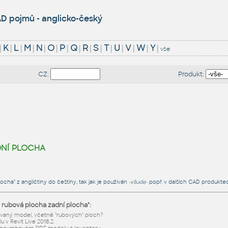
D pojmů - anglicko-český
|
K
|
L
|
M
|
N
|
O
|
P
|
Q
|
R
|
S
|
T
|
U
|
V
|
W
|
Y
|
vše
CZ:
Produkt:
dní plocha
ocha" z angličtiny do češtiny, tak jak je používán
-všude-
popř. v dalších CAD produkte
 rubová plocha zadní plocha":
novaný model, včetně "rubových" ploch?
 v Revit Live 2018.2.