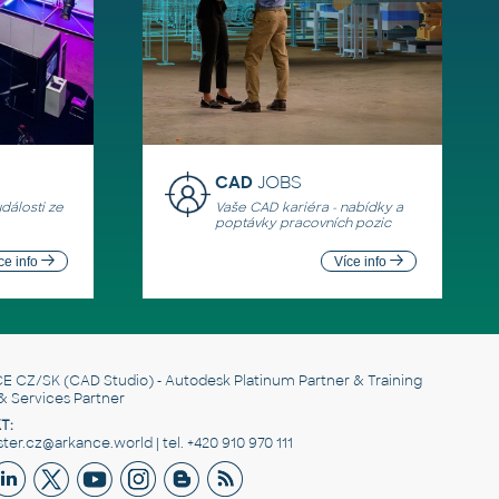
CAD
JOBS
události ze
Vaše CAD kariéra - nabídky a
poptávky pracovních pozic
ce info
Více info
E CZ/SK
(CAD Studio) - Autodesk Platinum Partner & Training
& Services Partner
T:
er.cz@arkance.world | tel. +420 910 970 111