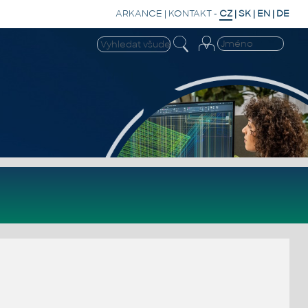
ARKANCE
|
KONTAKT
-
CZ
|
SK
|
EN
|
DE