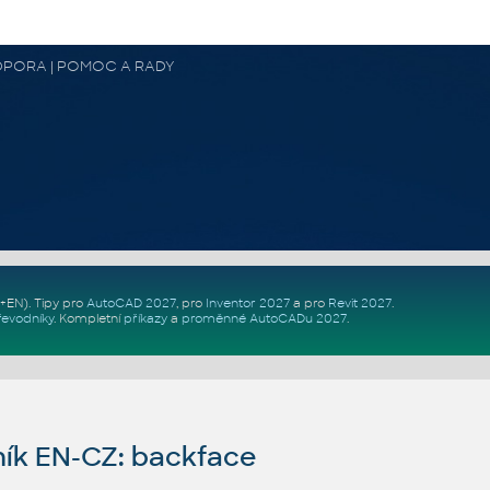
 PODPORA | POMOC A RADY
Z+EN)
. Tipy pro
AutoCAD 2027
, pro
Inventor 2027
a pro
Revit 2027
.
řevodníky
.
Kompletní
příkazy
a
proměnné AutoCADu 2027
.
ík EN-CZ: backface