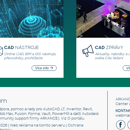
CAD
NÁSTROJE
CAD
ZPRÁVY
Online CAD, BIM a GIS nástroje,
Aktuality, nabídky a 
převodníky, prohlížeče
světa CAx řešení
Více info
Ví
um
ARKANC
Center 
odpora, pomoc a rady pro AutoCAD, LT, Inventor, Revit,
KONTAK
 3ds Max, Fusion, Forma, Vault, PowerMill a další Autodesk
webmast
mmunity support firmy ARKANCE). Viz
O portálu
.
2026 |
Web reklama
na tomto serveru |
Ochrana