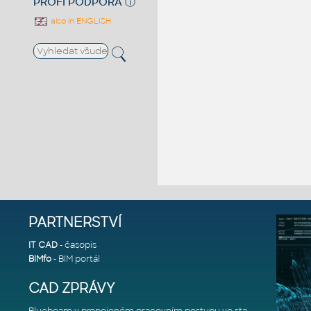
PROFI PODPORA
ⓘ
also in ENGLISH
PARTNERSTVÍ
IT CAD
- časopis
BIMfo
- BIM portál
CAD ZPRÁVY