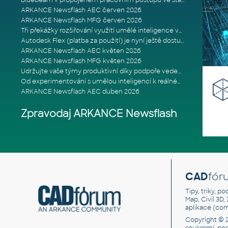
Bluebeam v propojeném pracovním postupu ve stavebnictví: Proč je int
ARKANCE Newsflash AEC červen 2026
ARKANCE Newsflash MFG červen 2026
Tři překážky rozšiřování využití umělé inteligence ve stavebním prům
Autodesk Flex (platba za použití) je nyní ještě dostupnější
ARKANCE Newsflash AEC květen 2026
ARKANCE Newsflash MFG květen 2026
Udržujte vaše týmy produktivní díky podpoře vedené odborníky
Od experimentování s umělou inteligencí k reálnému dopadu na podniká
ARKANCE Newsflash AEC duben 2026
Zpravodaj ARKANCE Newsflash
CAD
fór
Tipy, triky, p
Map, Civil 3D,
aplikace (co
Copyright © 