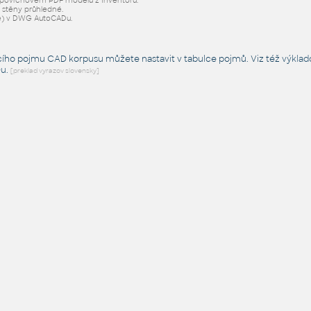
v povrchovém PDF modelu z Inventoru.
 stěny průhledné.
e) v DWG AutoCADu.
cího pojmu CAD korpusu můžete nastavit v tabulce pojmů. Viz též
výklad
Du
.
[preklad vyrazov slovensky]