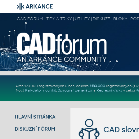
CAD FÓRUM - TIPY A TRIKY | UTILITY | DISKUZE | BLOKY |
Přes 123.000 registrovaných u nás, celkem
1.130.000
registrovaných (C
Nový
Kalkulátor nosníků
,
Spirograf generátor
a
Regresní křivky
v sekci
P
HLAVNÍ STRÁNKA
CAD slovn
DISKUZNÍ FÓRUM