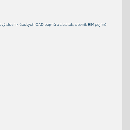
ový slovník
českých CAD pojmů a zkratek,
slovník BIM pojmů
,