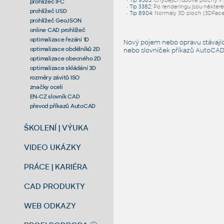
•
Tip 9383
:
Chybějící rubové plochy 
prohlížeč IFC
•
Tip 3382
:
Po renderingu jsou některé
prohlížeč USD
•
Tip 8904
:
Normály 3D ploch (3DFac
prohlížeč GeoJSON
online CAD prohlížeč
optimalizace řezání 1D
Nový pojem nebo opravu stávají
optimalizace obdélníků 2D
nebo slovníček
příkazů AutoCA
optimalizace obecného 2D
optimalizace skládání 3D
rozměry závitů ISO
značky oceli
EN-CZ slovník CAD
převod příkazů AutoCAD
ŠKOLENÍ | VÝUKA
VIDEO UKÁZKY
PRÁCE | KARIÉRA
CAD PRODUKTY
WEB ODKAZY