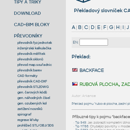
TIPY A TRIKY
Překladový slovníček CA
DOWNLOAD
CAD+BIM BLOKY
A
|
B
|
C
|
D
|
E
|
F
|
G
|
H
|
I
|
J
PŘEVODNÍKY
EN:
převodník fyz.jednotek
inženýrská kalkulačka
převodník měřítek
Překlad:
převodník sklonů
převod map.souřadnic
backface
převodník barev
CAD formáty
převodník CAD-DXF
rubová plocha, za
převodník STL2DWG
gen. čarových kódů
Autor: Arkance
gen. náhodných čísel
gen. ozubených kol
Překlad pojmu "rubová plocha, zadní pl
zatížení nosníků
spirograf
Příbuzné tipy k pojmu "backface
regrese křivky
•
Tip 949
:
Jak zobrazit kompletní stí
prohlížeč STL/OBJ/3DS
•
Tip 11786
:
Chybějící povrchy v modelu