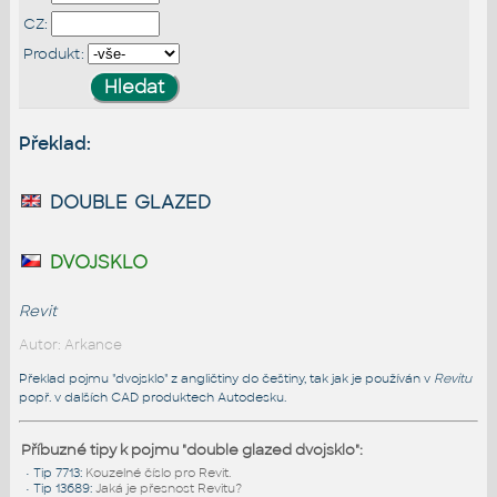
CZ:
Produkt:
Překlad:
double glazed
dvojsklo
Revit
Autor: Arkance
Překlad pojmu "dvojsklo" z angličtiny do češtiny, tak jak je používán v
Revitu
popř. v dalších CAD produktech Autodesku.
Příbuzné tipy k pojmu "double glazed dvojsklo":
•
Tip 7713
:
Kouzelné číslo pro Revit.
•
Tip 13689
:
Jaká je přesnost Revitu?