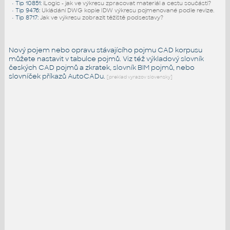
•
Tip 10851
:
iLogic - jak ve výkresu zpracovat materiál a cestu součásti?
•
Tip 9476
:
Ukládání DWG kopie IDW výkresu pojmenované podle revize.
•
Tip 8717
:
Jak ve výkresu zobrazit těžiště podsestavy?
Nový pojem nebo opravu stávajícího pojmu CAD korpusu
můžete nastavit v tabulce pojmů. Viz též
výkladový slovník
českých CAD pojmů a zkratek,
slovník BIM pojmů
, nebo
slovníček
příkazů AutoCADu
.
[preklad vyrazov slovensky]