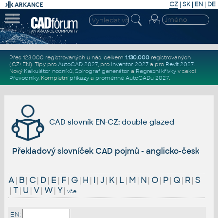
CZ
|
SK
|
EN
|
DE
Přes 123.000 registrovaných u nás, celkem
1.130.000
registrovaných
(CZ+EN)
. Tipy pro
AutoCAD 2027
, pro
Inventor 2027
a pro
Revit 2027
.
Nový
Kalkulátor nosníků
,
Spirograf generátor
a
Regresní křivky
v sekci
Převodníky
.
Kompletní
příkazy
a
proměnné AutoCADu 2027
.
CAD slovník EN-CZ: double glazed
Překladový slovníček CAD pojmů - anglicko-český
A
|
B
|
C
|
D
|
E
|
F
|
G
|
H
|
I
|
J
|
K
|
L
|
M
|
N
|
O
|
P
|
Q
|
R
|
S
|
T
|
U
|
V
|
W
|
Y
|
vše
EN: