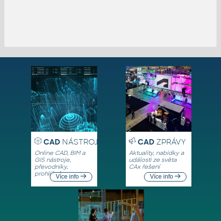
CAD
NÁSTROJE
CAD
ZPRÁVY
Online CAD, BIM a
Aktuality, nabídky a
GIS nástroje,
události ze světa
převodníky,
CAx řešení
prohlížeče
Více info
Více info