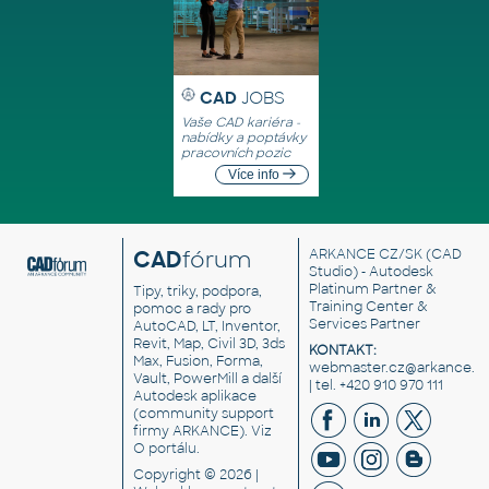
CAD
JOBS
Vaše CAD kariéra -
nabídky a poptávky
pracovních pozic
Více info
CAD
fórum
ARKANCE CZ/SK
(CAD
Studio) - Autodesk
Platinum Partner &
Tipy, triky, podpora,
Training Center &
pomoc a rady pro
Services Partner
AutoCAD, LT, Inventor,
Revit, Map, Civil 3D, 3ds
KONTAKT:
Max, Fusion, Forma,
webmaster.cz@arkance.w
Vault, PowerMill a další
| tel. +420 910 970 111
Autodesk aplikace
(community support
firmy ARKANCE). Viz
O portálu
.
Copyright © 2026 |