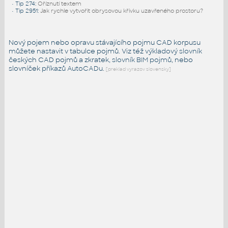
•
Tip 274
:
Oříznutí textem
•
Tip 2951
:
Jak rychle vytvořit obrysovou křivku uzavřeného prostoru?
Nový pojem nebo opravu stávajícího pojmu CAD korpusu
můžete nastavit v tabulce pojmů. Viz též
výkladový slovník
českých CAD pojmů a zkratek,
slovník BIM pojmů
, nebo
slovníček
příkazů AutoCADu
.
[preklad vyrazov slovensky]