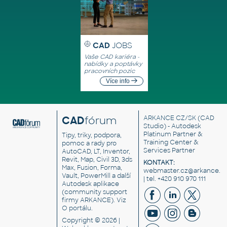
CAD
JOBS
Vaše CAD kariéra -
nabídky a poptávky
pracovních pozic
Více info
CAD
fórum
ARKANCE CZ/SK
(CAD
Studio) - Autodesk
Platinum Partner &
Tipy, triky, podpora,
Training Center &
pomoc a rady pro
Services Partner
AutoCAD, LT, Inventor,
Revit, Map, Civil 3D, 3ds
KONTAKT:
Max, Fusion, Forma,
webmaster.cz@arkance.w
Vault, PowerMill a další
| tel. +420 910 970 111
Autodesk aplikace
(community support
firmy ARKANCE). Viz
O portálu
.
Copyright © 2026 |