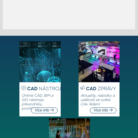
CAD
NÁSTROJE
CAD
ZPRÁVY
Online CAD, BIM a
Aktuality, nabídky a
GIS nástroje,
události ze světa
převodníky,
CAx řešení
prohlížeče
Více info
Více info