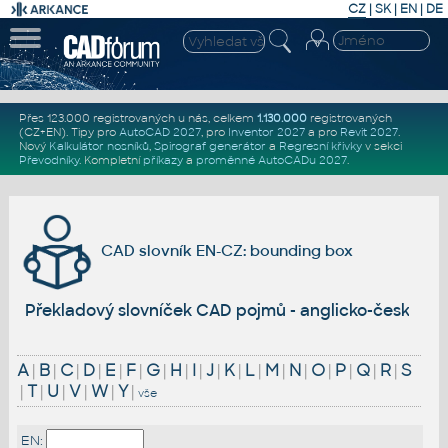
CZ
|
SK
|
EN
|
DE
Přes 123.000 registrovaných u nás, celkem
1.130.000
registrovaných
(CZ+EN)
. Tipy pro
AutoCAD 2027
, pro
Inventor 2027
a pro
Revit 2027
.
Nový
Kalkulátor nosníků
,
Spirograf generátor
a
Regresní křivky
v sekci
Převodníky
.
Kompletní
příkazy
a
proměnné AutoCADu 2027
.
CAD slovník EN-CZ: bounding box
Překladový slovníček CAD pojmů - anglicko-český
A
|
B
|
C
|
D
|
E
|
F
|
G
|
H
|
I
|
J
|
K
|
L
|
M
|
N
|
O
|
P
|
Q
|
R
|
S
|
T
|
U
|
V
|
W
|
Y
|
vše
EN: