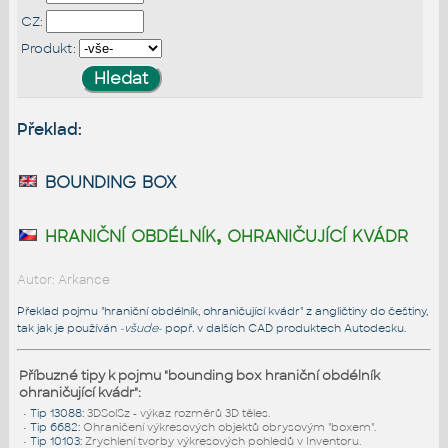
CZ:
Produkt:
Překlad:
bounding box
hraniční obdélník, ohraničující kvádr
Autor: Arkance
Překlad pojmu "hraniční obdélník, ohraničující kvádr" z angličtiny do češtiny,
tak jak je používán
-všude-
popř. v dalších CAD produktech Autodesku.
Příbuzné tipy k pojmu "bounding box hraniční obdélník
ohraničující kvádr":
•
Tip 13088
:
3DSolSz - výkaz rozměrů 3D těles.
•
Tip 6682
:
Ohraničení výkresových objektů obrysovým "boxem".
•
Tip 10103
:
Zrychlení tvorby výkresových pohledů v Inventoru.