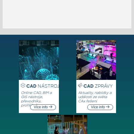
CAD
NÁSTROJE
CAD
ZPRÁVY
Online CAD, BIM a
Aktuality, nabídky a
GIS nástroje,
události ze světa
převodníky,
CAx řešení
prohlížeče
Více info
Více info