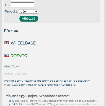
CZ:
Produkt:
Překlad:
wheelbase
rozvor
Map/Civil
Autor: Arkance
Překlad pojmu "rozvor" z angličtiny do češtiny, tak jak je používán v
Map/Civilu
popř. v dalších CAD produktech Autodesku.
Příbuzné tipy k pojmu "wheelbase rozvor":
•
Tip 10851
:
iLogic - jak ve výkresu zpracovat materiál a cestu součásti?
•
Tip 9476
:
Ukládání DWG kopie IDW výkresu pojmenované podle revize.