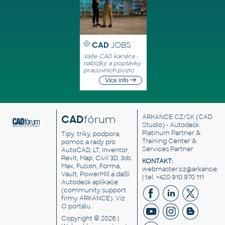
CAD
JOBS
Vaše CAD kariéra -
nabídky a poptávky
pracovních pozic
Více info
CAD
fórum
ARKANCE CZ/SK
(CAD
Studio) - Autodesk
Platinum Partner &
Tipy, triky, podpora,
Training Center &
pomoc a rady pro
Services Partner
AutoCAD, LT, Inventor,
Revit, Map, Civil 3D, 3ds
KONTAKT:
Max, Fusion, Forma,
webmaster.cz@arkance.w
Vault, PowerMill a další
| tel. +420 910 970 111
Autodesk aplikace
(community support
firmy ARKANCE). Viz
O portálu
.
Copyright © 2026 |