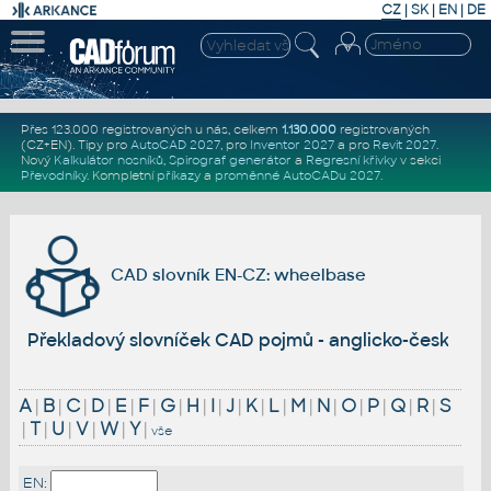
CZ
|
SK
|
EN
|
DE
Přes 123.000 registrovaných u nás, celkem
1.130.000
registrovaných
(CZ+EN)
. Tipy pro
AutoCAD 2027
, pro
Inventor 2027
a pro
Revit 2027
.
Nový
Kalkulátor nosníků
,
Spirograf generátor
a
Regresní křivky
v sekci
Převodníky
.
Kompletní
příkazy
a
proměnné AutoCADu 2027
.
CAD slovník EN-CZ: wheelbase
Překladový slovníček CAD pojmů - anglicko-český
A
|
B
|
C
|
D
|
E
|
F
|
G
|
H
|
I
|
J
|
K
|
L
|
M
|
N
|
O
|
P
|
Q
|
R
|
S
|
T
|
U
|
V
|
W
|
Y
|
vše
EN: