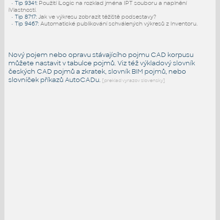
•
Tip 9341
:
Použití iLogic na rozklad jména IPT souboru a naplnění
iVlastností.
•
Tip 8717
:
Jak ve výkresu zobrazit těžiště podsestavy?
•
Tip 9467
:
Automatické publikování schválených výkresů z Inventoru.
Nový pojem nebo opravu stávajícího pojmu CAD korpusu
můžete nastavit v tabulce pojmů. Viz též
výkladový slovník
českých CAD pojmů a zkratek,
slovník BIM pojmů
, nebo
slovníček
příkazů AutoCADu
.
[preklad vyrazov slovensky]