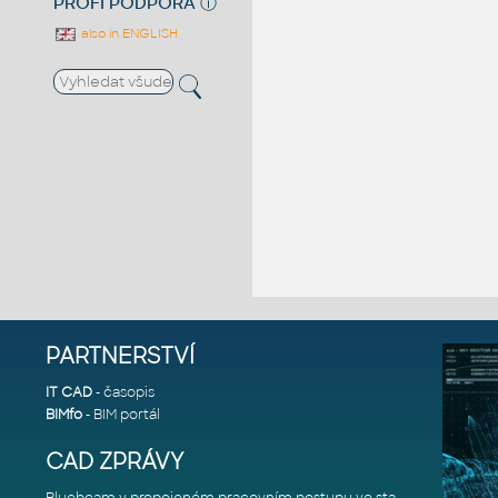
PROFI PODPORA
ⓘ
also in ENGLISH
PARTNERSTVÍ
IT CAD
- časopis
BIMfo
- BIM portál
CAD ZPRÁVY