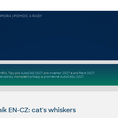
 PODPORA | POMOC A RADY
Z+EN)
. Tipy pro
AutoCAD 2027
, pro
Inventor 2027
a pro
Revit 2027
.
řevodníky
.
Kompletní
příkazy
a
proměnné AutoCADu 2027
.
ík EN-CZ: cat's whiskers