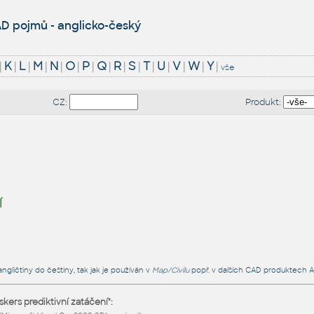
D pojmů - anglicko-český
|
K
|
L
|
M
|
N
|
O
|
P
|
Q
|
R
|
S
|
T
|
U
|
V
|
W
|
Y
|
vše
CZ:
Produkt:
í
angličtiny do češtiny, tak jak je používán v
Map/Civilu
popř. v dalších CAD produktech A
skers prediktivní zatáčení":