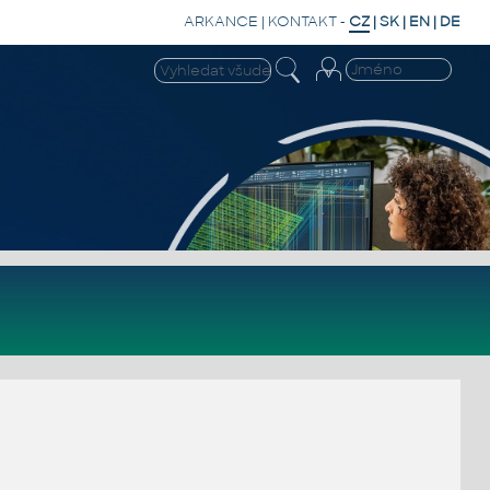
ARKANCE
|
KONTAKT
-
CZ
|
SK
|
EN
|
DE