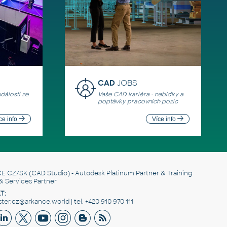
CAD
JOBS
události ze
Vaše CAD kariéra - nabídky a
poptávky pracovních pozic
ce info
Více info
E CZ/SK
(CAD Studio) - Autodesk Platinum Partner & Training
& Services Partner
T:
er.cz@arkance.world | tel. +420 910 970 111