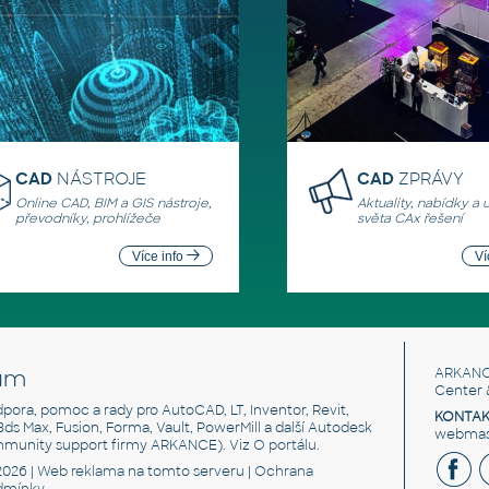
CAD
NÁSTROJE
CAD
ZPRÁVY
Online CAD, BIM a GIS nástroje,
Aktuality, nabídky a 
převodníky, prohlížeče
světa CAx řešení
Více info
Ví
um
ARKANC
Center 
odpora, pomoc a rady pro AutoCAD, LT, Inventor, Revit,
KONTAK
 3ds Max, Fusion, Forma, Vault, PowerMill a další Autodesk
webmast
mmunity support firmy ARKANCE). Viz
O portálu
.
2026 |
Web reklama
na tomto serveru |
Ochrana