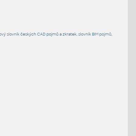
ový slovník
českých CAD pojmů a zkratek,
slovník BIM pojmů
,