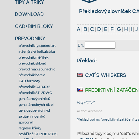
TIPY A TRIKY
Překladový slovníček CA
DOWNLOAD
CAD+BIM BLOKY
A
|
B
|
C
|
D
|
E
|
F
|
G
|
H
|
I
|
J
PŘEVODNÍKY
EN:
převodník fyz.jednotek
inženýrská kalkulačka
převodník měřítek
Překlad:
převodník sklonů
převod map.souřadnic
cat's whiskers
převodník barev
CAD formáty
převodník CAD-DXF
prediktivní zatáčen
převodník STL2DWG
gen. čarových kódů
Map/Civil
gen. náhodných čísel
gen. ozubených kol
Autor: Arkance
zatížení nosníků
Překlad pojmu "prediktivní zatáčení" z 
spirograf
regrese křivky
Příbuzné tipy k pojmu "cat''s whi
prohlížeč STL/OBJ/3DS