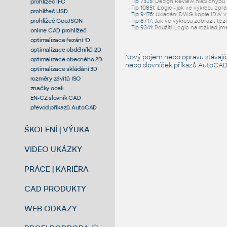
prohlížeč IFC
•
Tip 7325
:
Design Review hlásí chybu "
•
Tip 10851
:
iLogic - jak ve výkresu zpr
prohlížeč USD
•
Tip 9476
:
Ukládání DWG kopie IDW v
prohlížeč GeoJSON
•
Tip 8717
:
Jak ve výkresu zobrazit těž
•
Tip 9341
:
Použití iLogic na rozklad jm
online CAD prohlížeč
optimalizace řezání 1D
optimalizace obdélníků 2D
Nový pojem nebo opravu stávají
optimalizace obecného 2D
nebo slovníček
příkazů AutoCA
optimalizace skládání 3D
rozměry závitů ISO
značky oceli
EN-CZ slovník CAD
převod příkazů AutoCAD
ŠKOLENÍ | VÝUKA
VIDEO UKÁZKY
PRÁCE | KARIÉRA
CAD PRODUKTY
WEB ODKAZY