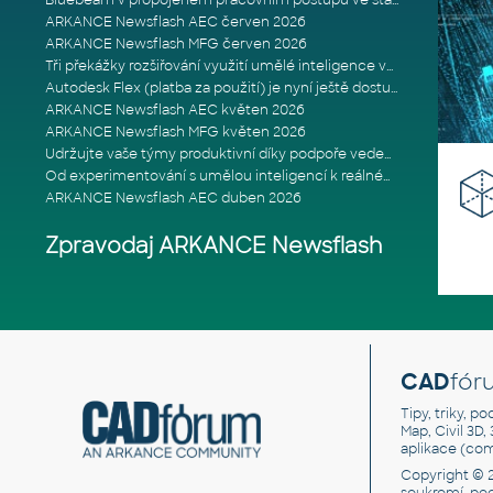
Bluebeam v propojeném pracovním postupu ve stavebnictví: Proč je int
ARKANCE Newsflash AEC červen 2026
ARKANCE Newsflash MFG červen 2026
Tři překážky rozšiřování využití umělé inteligence ve stavebním prům
Autodesk Flex (platba za použití) je nyní ještě dostupnější
ARKANCE Newsflash AEC květen 2026
ARKANCE Newsflash MFG květen 2026
Udržujte vaše týmy produktivní díky podpoře vedené odborníky
Od experimentování s umělou inteligencí k reálnému dopadu na podniká
ARKANCE Newsflash AEC duben 2026
Zpravodaj ARKANCE Newsflash
CAD
fór
Tipy, triky, p
Map, Civil 3D,
aplikace (co
Copyright © 