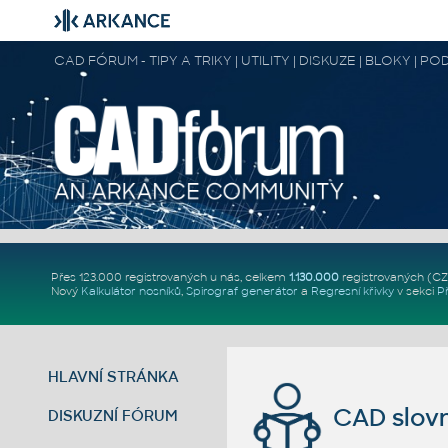
CAD FÓRUM - TIPY A TRIKY | UTILITY | DISKUZE | BLOKY |
Přes 123.000 registrovaných u nás, celkem
1.130.000
registrovaných (C
Nový
Kalkulátor nosníků
,
Spirograf generátor
a
Regresní křivky
v sekci
P
HLAVNÍ STRÁNKA
CAD slovn
DISKUZNÍ FÓRUM