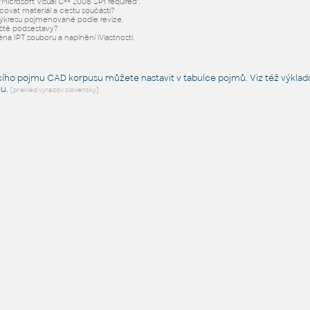
Microsoft Visual C++ 2008 SP1 required".
acovat materiál a cestu součásti?
ýkresu pojmenované podle revize.
iště podsestavy?
éna IPT souboru a naplnění iVlastností.
cího pojmu CAD korpusu můžete nastavit v tabulce pojmů. Viz též
výklad
Du
.
[preklad vyrazov slovensky]