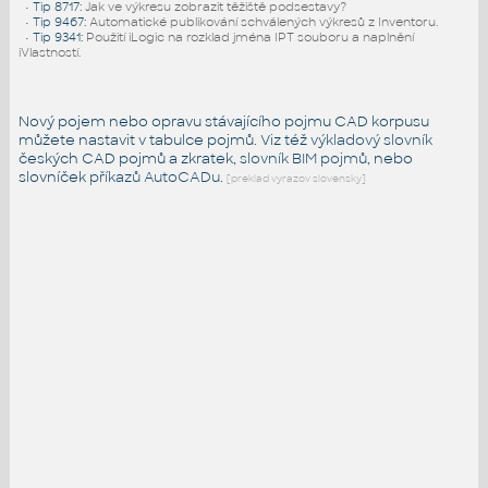
•
Tip 8717
:
Jak ve výkresu zobrazit těžiště podsestavy?
•
Tip 9467
:
Automatické publikování schválených výkresů z Inventoru.
•
Tip 9341
:
Použití iLogic na rozklad jména IPT souboru a naplnění
iVlastností.
Nový pojem nebo opravu stávajícího pojmu CAD korpusu
můžete nastavit v tabulce pojmů. Viz též
výkladový slovník
českých CAD pojmů a zkratek,
slovník BIM pojmů
, nebo
slovníček
příkazů AutoCADu
.
[preklad vyrazov slovensky]