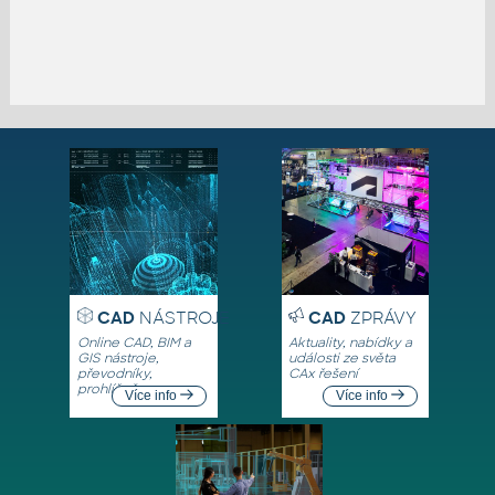
CAD
NÁSTROJE
CAD
ZPRÁVY
Online CAD, BIM a
Aktuality, nabídky a
GIS nástroje,
události ze světa
převodníky,
CAx řešení
prohlížeče
Více info
Více info