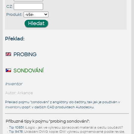
CZ:
Produkt:
Překlad:
probing
sondování
Inventor
Autor: Arkance
Překlad pojmu "sondování" z angličtiny do češtiny, tak jak je používán v
Inventoru
popř. v dalších CAD produktech Autodesku.
Příbuzné tipy k pojmu "probing sondování":
•
Tip 10851
:
iLogic - jak ve výkresu zpracovat materiál a cestu součásti?
•
Tip 9476
:
Ukládání DWG kopie IDW výkresu pojmenované podle revize.