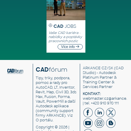
CAD
JOBS
Vaše CAD kariéra -
nabídky a poptávky
pracovních pozic
Více info
CAD
fórum
ARKANCE CZ/SK
(CAD
Studio) - Autodesk
Platinum Partner &
Tipy, triky, podpora,
Training Center &
pomoc a rady pro
Services Partner
AutoCAD, LT, Inventor,
Revit, Map, Civil 3D, 3ds
KONTAKT:
Max, Fusion, Forma,
webmaster.cz@arkance.w
Vault, PowerMill a další
| tel. +420 910 970 111
Autodesk aplikace
(community support
firmy ARKANCE). Viz
O portálu
.
Copyright © 2026 |