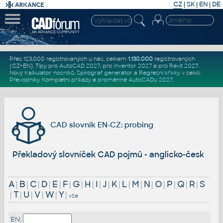
CZ
|
SK
|
EN
|
DE
Přes 123.000 registrovaných u nás, celkem
1.130.000
registrovaných
(CZ+EN)
. Tipy pro
AutoCAD 2027
, pro
Inventor 2027
a pro
Revit 2027
.
Nový
Kalkulátor nosníků
,
Spirograf generátor
a
Regresní křivky
v sekci
Převodníky
.
Kompletní
příkazy
a
proměnné AutoCADu 2027
.
CAD slovník EN-CZ: probing
Překladový slovníček CAD pojmů - anglicko-český
A
|
B
|
C
|
D
|
E
|
F
|
G
|
H
|
I
|
J
|
K
|
L
|
M
|
N
|
O
|
P
|
Q
|
R
|
S
|
T
|
U
|
V
|
W
|
Y
|
vše
EN: