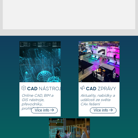
CAD
NÁSTROJE
CAD
ZPRÁVY
Online CAD, BIM a
Aktuality, nabídky a
GIS nástroje,
události ze světa
převodníky,
CAx řešení
prohlížeče
Více info
Více info