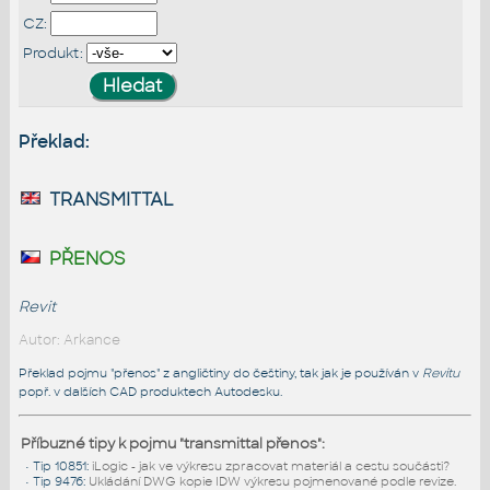
CZ:
Produkt:
Překlad:
transmittal
přenos
Revit
Autor: Arkance
Překlad pojmu "přenos" z angličtiny do češtiny, tak jak je používán v
Revitu
popř. v dalších CAD produktech Autodesku.
Příbuzné tipy k pojmu "transmittal přenos":
•
Tip 10851
:
iLogic - jak ve výkresu zpracovat materiál a cestu součásti?
•
Tip 9476
:
Ukládání DWG kopie IDW výkresu pojmenované podle revize.