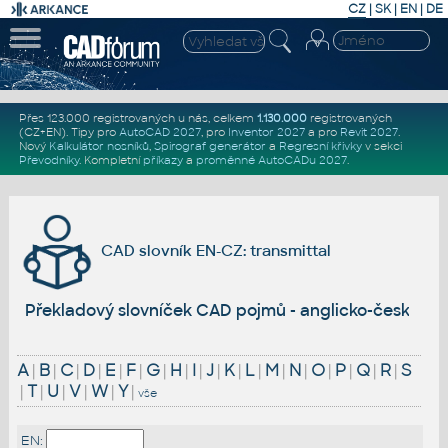
CZ
|
SK
|
EN
|
DE
Přes 123.000 registrovaných u nás, celkem
1.130.000
registrovaných
(CZ+EN)
. Tipy pro
AutoCAD 2027
, pro
Inventor 2027
a pro
Revit 2027
.
Nový
Kalkulátor nosníků
,
Spirograf generátor
a
Regresní křivky
v sekci
Převodníky
.
Kompletní
příkazy
a
proměnné AutoCADu 2027
.
CAD slovník EN-CZ: transmittal
Překladový slovníček CAD pojmů - anglicko-český
A
|
B
|
C
|
D
|
E
|
F
|
G
|
H
|
I
|
J
|
K
|
L
|
M
|
N
|
O
|
P
|
Q
|
R
|
S
|
T
|
U
|
V
|
W
|
Y
|
vše
EN: