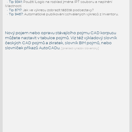
•
Tip 9341
:
Použití iLogic na rozklad jména IPT souboru a naplnění
iVlastností.
•
Tip 8717
:
Jak ve výkresu zobrazit těžiště podsestavy?
•
Tip 9467
:
Automatické publikování schválených výkresů z Inventoru.
Nový pojem nebo opravu stávajícího pojmu CAD korpusu
můžete nastavit v tabulce pojmů. Viz též
výkladový slovník
českých CAD pojmů a zkratek,
slovník BIM pojmů
, nebo
slovníček
příkazů AutoCADu
.
[preklad vyrazov slovensky]