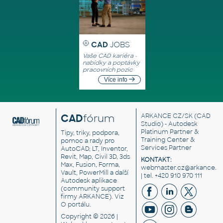
CAD
JOBS
Vaše CAD kariéra -
nabídky a poptávky
pracovních pozic
Více info
CAD
fórum
ARKANCE CZ/SK
(CAD
Studio) - Autodesk
Platinum Partner &
Tipy, triky, podpora,
Training Center &
pomoc a rady pro
Services Partner
AutoCAD, LT, Inventor,
Revit, Map, Civil 3D, 3ds
KONTAKT:
Max, Fusion, Forma,
webmaster.cz@arkance.w
Vault, PowerMill a další
| tel. +420 910 970 111
Autodesk aplikace
(community support
firmy ARKANCE). Viz
O portálu
.
Copyright © 2026 |