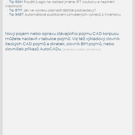
•
Tip 9341
:
Použití iLogic na rozklad jména IPT souboru a naplnění
iVlastností.
•
Tip 8717
:
Jak ve výkresu zobrazit těžiště podsestavy?
•
Tip 9467
:
Automatické publikování schválených výkresů z Inventoru.
Nový pojem nebo opravu stávajícího pojmu CAD korpusu
můžete nastavit v tabulce pojmů. Viz též
výkladový slovník
českých CAD pojmů a zkratek,
slovník BIM pojmů
, nebo
slovníček
příkazů AutoCADu
.
[preklad vyrazov slovensky]