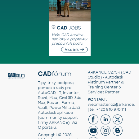
CAD
JOBS
Vaše CAD kariéra -
nabídky a poptávky
pracovních pozic
Více info
CAD
fórum
ARKANCE CZ/SK
(CAD
Studio) - Autodesk
Platinum Partner &
Tipy, triky, podpora,
Training Center &
pomoc a rady pro
Services Partner
AutoCAD, LT, Inventor,
Revit, Map, Civil 3D, 3ds
KONTAKT:
Max, Fusion, Forma,
webmaster.cz@arkance.w
Vault, PowerMill a další
| tel. +420 910 970 111
Autodesk aplikace
(community support
firmy ARKANCE). Viz
O portálu
.
Copyright © 2026 |