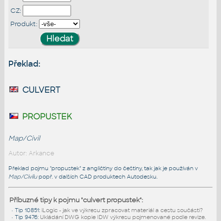
CZ:
Produkt:
Překlad:
culvert
propustek
Map/Civil
Autor: Arkance
Překlad pojmu "propustek" z angličtiny do češtiny, tak jak je používán v
Map/Civilu
popř. v dalších CAD produktech Autodesku.
Příbuzné tipy k pojmu "culvert propustek":
•
Tip 10851
:
iLogic - jak ve výkresu zpracovat materiál a cestu součásti?
•
Tip 9476
:
Ukládání DWG kopie IDW výkresu pojmenované podle revize.