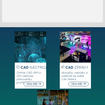
CAD
NÁSTROJE
CAD
ZPRÁVY
Online CAD, BIM a
Aktuality, nabídky a
GIS nástroje,
události ze světa
převodníky,
CAx řešení
prohlížeče
Více info
Více info