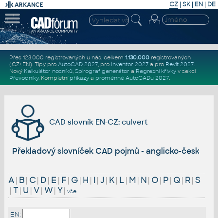
CZ
|
SK
|
EN
|
DE
Přes 123.000 registrovaných u nás, celkem
1.130.000
registrovaných
(CZ+EN)
. Tipy pro
AutoCAD 2027
, pro
Inventor 2027
a pro
Revit 2027
.
Nový
Kalkulátor nosníků
,
Spirograf generátor
a
Regresní křivky
v sekci
Převodníky
.
Kompletní
příkazy
a
proměnné AutoCADu 2027
.
CAD slovník EN-CZ: culvert
Překladový slovníček CAD pojmů - anglicko-český
A
|
B
|
C
|
D
|
E
|
F
|
G
|
H
|
I
|
J
|
K
|
L
|
M
|
N
|
O
|
P
|
Q
|
R
|
S
|
T
|
U
|
V
|
W
|
Y
|
vše
EN: