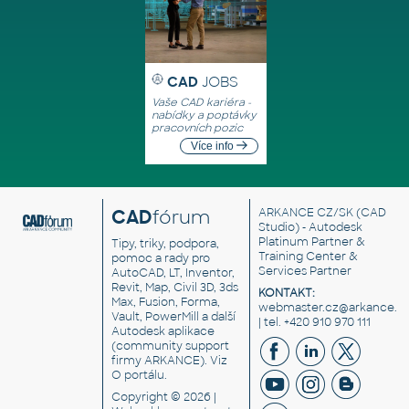
CAD
JOBS
Vaše CAD kariéra -
nabídky a poptávky
pracovních pozic
Více info
CAD
fórum
ARKANCE CZ/SK
(CAD
Studio) - Autodesk
Platinum Partner &
Tipy, triky, podpora,
Training Center &
pomoc a rady pro
Services Partner
AutoCAD, LT, Inventor,
Revit, Map, Civil 3D, 3ds
KONTAKT:
Max, Fusion, Forma,
webmaster.cz@arkance.w
Vault, PowerMill a další
| tel. +420 910 970 111
Autodesk aplikace
(community support
firmy ARKANCE). Viz
O portálu
.
Copyright © 2026 |