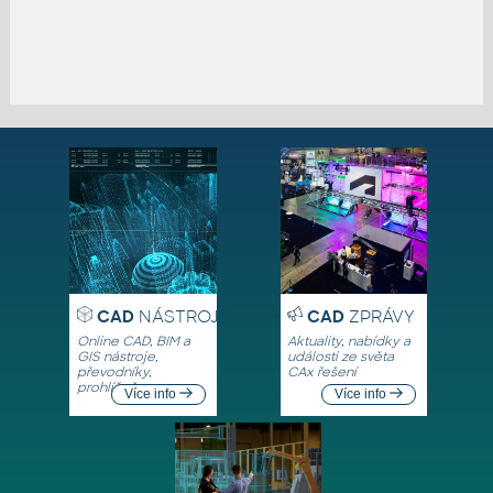
CAD
NÁSTROJE
CAD
ZPRÁVY
Online CAD, BIM a
Aktuality, nabídky a
GIS nástroje,
události ze světa
převodníky,
CAx řešení
prohlížeče
Více info
Více info