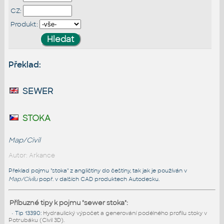
CZ:
Produkt:
Překlad:
sewer
stoka
Map/Civil
Autor: Arkance
Překlad pojmu "stoka" z angličtiny do češtiny, tak jak je používán v
Map/Civilu
popř. v dalších CAD produktech Autodesku.
Příbuzné tipy k pojmu "sewer stoka":
•
Tip 13390
:
Hydraulický výpočet a generování podélného profilu stoky v
Potrubáku (Civil 3D).