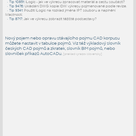
•
Tip 10851
:
iLogic - jak ve výkresu zpracovat materiál a cestu součásti?
•
Tip 9476
:
Ukládání DWG kopie IDW výkresu pojmenované podle revize.
•
Tip 9341
:
Použití iLogic na rozklad jména IPT souboru a naplnění
iVlastností.
•
Tip 8717
:
Jak ve výkresu zobrazit těžiště podsestavy?
Nový pojem nebo opravu stávajícího pojmu CAD korpusu
můžete nastavit v tabulce pojmů. Viz též
výkladový slovník
českých CAD pojmů a zkratek,
slovník BIM pojmů
, nebo
slovníček
příkazů AutoCADu
.
[preklad vyrazov slovensky]