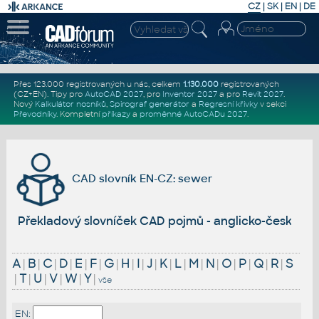
CZ
|
SK
|
EN
|
DE
Přes 123.000 registrovaných u nás, celkem
1.130.000
registrovaných
(CZ+EN)
. Tipy pro
AutoCAD 2027
, pro
Inventor 2027
a pro
Revit 2027
.
Nový
Kalkulátor nosníků
,
Spirograf generátor
a
Regresní křivky
v sekci
Převodníky
.
Kompletní
příkazy
a
proměnné AutoCADu 2027
.
CAD slovník EN-CZ: sewer
Překladový slovníček CAD pojmů - anglicko-český
A
|
B
|
C
|
D
|
E
|
F
|
G
|
H
|
I
|
J
|
K
|
L
|
M
|
N
|
O
|
P
|
Q
|
R
|
S
|
T
|
U
|
V
|
W
|
Y
|
vše
EN: