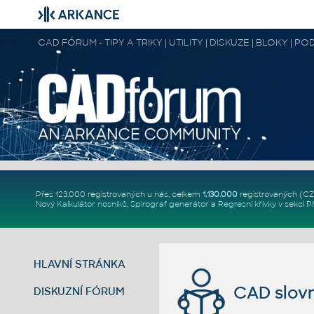
CAD FÓRUM - TIPY A TRIKY | UTILITY | DISKUZE | BLOKY |
Přes 123.000 registrovaných u nás, celkem
1.130.000
registrovaných (C
Nový
Kalkulátor nosníků
,
Spirograf generátor
a
Regresní křivky
v sekci
P
HLAVNÍ STRÁNKA
CAD slovn
DISKUZNÍ FÓRUM