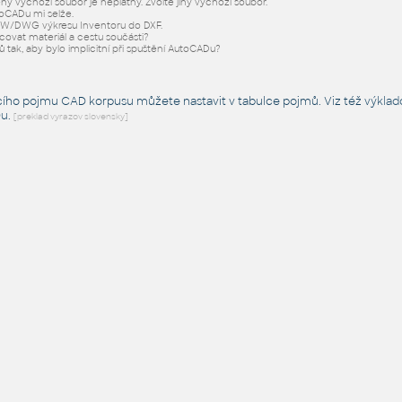
ý výchozí soubor je neplatný. Zvolte jiný výchozí soubor.
oCADu mi selže.
IDW/DWG výkresu Inventoru do DXF.
acovat materiál a cestu součásti?
 tak, aby bylo implicitní při spuštění AutoCADu?
cího pojmu CAD korpusu můžete nastavit v tabulce pojmů. Viz též
výklad
Du
.
[preklad vyrazov slovensky]