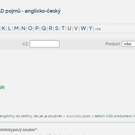
D pojmů - anglicko-český
|
K
|
L
|
M
|
N
|
O
|
P
|
Q
|
R
|
S
|
T
|
U
|
V
|
W
|
Y
|
vše
CZ:
Produkt:
or
ngličtiny do češtiny, tak jak je používán v
AutoCADu
popř. v dalších CAD produktech 
 prototypový soubor":