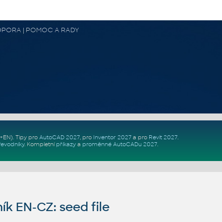
 PODPORA | POMOC A RADY
Z+EN)
. Tipy pro
AutoCAD 2027
, pro
Inventor 2027
a pro
Revit 2027
.
řevodníky
.
Kompletní
příkazy
a
proměnné AutoCADu 2027
.
ík EN-CZ: seed file