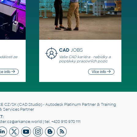
CAD
JOBS
události ze
Vaše CAD kariéra - nabídky a
poptávky pracovních pozic
ce info
Více info
E CZ/SK
(CAD Studio) - Autodesk Platinum Partner & Training
& Services Partner
T:
er.cz@arkance.world | tel. +420 910 970 111