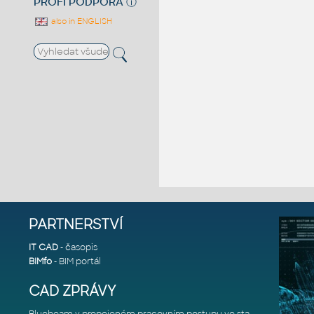
PROFI PODPORA
ⓘ
also in ENGLISH
PARTNERSTVÍ
IT CAD
- časopis
BIMfo
- BIM portál
CAD ZPRÁVY