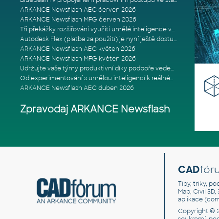
Bluebeam v propojeném pracovním postupu ve stavebnictví: Proč je int
ARKANCE Newsflash AEC červen 2026
ARKANCE Newsflash MFG červen 2026
Tři překážky rozšiřování využití umělé inteligence ve stavebním prům
Autodesk Flex (platba za použití) je nyní ještě dostupnější
ARKANCE Newsflash AEC květen 2026
ARKANCE Newsflash MFG květen 2026
Udržujte vaše týmy produktivní díky podpoře vedené odborníky
Od experimentování s umělou inteligencí k reálnému dopadu na podniká
ARKANCE Newsflash AEC duben 2026
Zpravodaj ARKANCE Newsflash
CAD
fór
Tipy, triky, p
Map, Civil 3D,
aplikace (co
Copyright © 