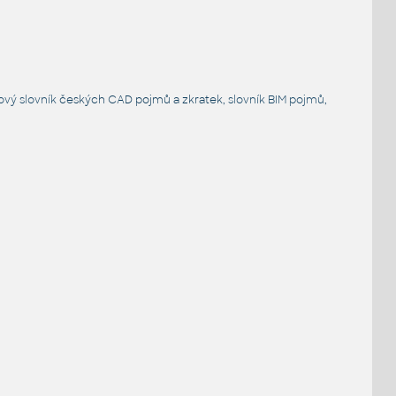
ový slovník
českých CAD pojmů a zkratek,
slovník BIM pojmů
,