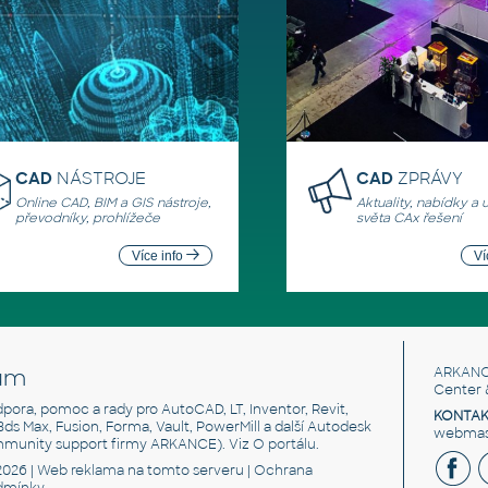
CAD
NÁSTROJE
CAD
ZPRÁVY
Online CAD, BIM a GIS nástroje,
Aktuality, nabídky a 
převodníky, prohlížeče
světa CAx řešení
Více info
Ví
um
ARKANC
Center 
odpora, pomoc a rady pro AutoCAD, LT, Inventor, Revit,
KONTAK
 3ds Max, Fusion, Forma, Vault, PowerMill a další Autodesk
webmast
mmunity support firmy ARKANCE). Viz
O portálu
.
2026 |
Web reklama
na tomto serveru |
Ochrana