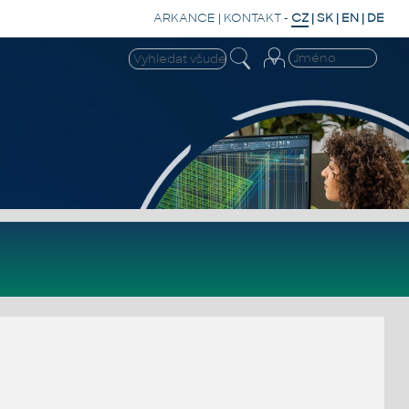
ARKANCE
|
KONTAKT
-
CZ
|
SK
|
EN
|
DE