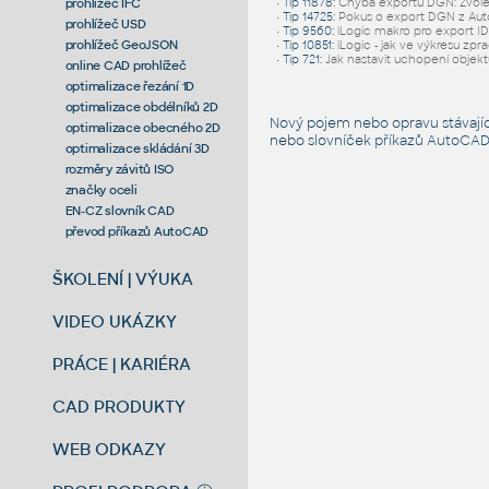
prohlížeč IFC
•
Tip 11878
:
Chyba exportu DGN: Zvolen
•
Tip 14725
:
Pokus o export DGN z Aut
prohlížeč USD
•
Tip 9560
:
iLogic makro pro export 
prohlížeč GeoJSON
•
Tip 10851
:
iLogic - jak ve výkresu zpr
•
Tip 721
:
Jak nastavit uchopení objektů
online CAD prohlížeč
optimalizace řezání 1D
optimalizace obdélníků 2D
Nový pojem nebo opravu stávají
optimalizace obecného 2D
nebo slovníček
příkazů AutoCA
optimalizace skládání 3D
rozměry závitů ISO
značky oceli
EN-CZ slovník CAD
převod příkazů AutoCAD
ŠKOLENÍ | VÝUKA
VIDEO UKÁZKY
PRÁCE | KARIÉRA
CAD PRODUKTY
WEB ODKAZY