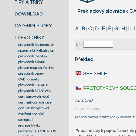
TIPY A TRIKY
Překladový slovníček CA
DOWNLOAD
CAD+BIM BLOKY
A
|
B
|
C
|
D
|
E
|
F
|
G
|
H
|
I
|
J
PŘEVODNÍKY
EN:
převodník fyz.jednotek
inženýrská kalkulačka
převodník měřítek
Překlad:
převodník sklonů
převod map.souřadnic
seed file
převodník barev
CAD formáty
převodník CAD-DXF
prototypový soub
převodník STL2DWG
gen. čarových kódů
AutoCAD
gen. náhodných čísel
gen. ozubených kol
Autor: Arkance
zatížení nosníků
Překlad pojmu "prototypový soubor" z a
spirograf
regrese křivky
Příbuzné tipy k pojmu "seed file
prohlížeč STL/OBJ/3DS