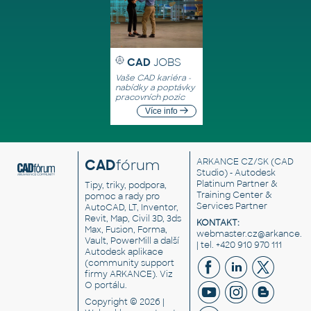
CAD
JOBS
Vaše CAD kariéra -
nabídky a poptávky
pracovních pozic
Více info
CAD
fórum
ARKANCE CZ/SK
(CAD
Studio) - Autodesk
Platinum Partner &
Tipy, triky, podpora,
Training Center &
pomoc a rady pro
Services Partner
AutoCAD, LT, Inventor,
Revit, Map, Civil 3D, 3ds
KONTAKT:
Max, Fusion, Forma,
webmaster.cz@arkance.w
Vault, PowerMill a další
| tel. +420 910 970 111
Autodesk aplikace
(community support
firmy ARKANCE). Viz
O portálu
.
Copyright © 2026 |