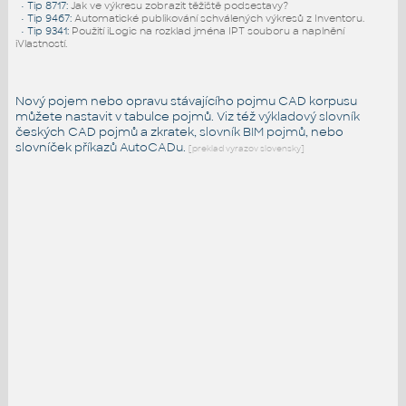
•
Tip 8717
:
Jak ve výkresu zobrazit těžiště podsestavy?
•
Tip 9467
:
Automatické publikování schválených výkresů z Inventoru.
•
Tip 9341
:
Použití iLogic na rozklad jména IPT souboru a naplnění
iVlastností.
Nový pojem nebo opravu stávajícího pojmu CAD korpusu
můžete nastavit v tabulce pojmů. Viz též
výkladový slovník
českých CAD pojmů a zkratek,
slovník BIM pojmů
, nebo
slovníček
příkazů AutoCADu
.
[preklad vyrazov slovensky]