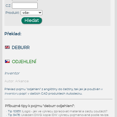
CZ:
Produkt:
Překlad:
deburr
odjehlení
Inventor
Autor: Arkance
Překlad pojmu "odjehlení" z angličtiny do češtiny, tak jak je používán v
Inventoru
popř. v dalších CAD produktech Autodesku.
Příbuzné tipy k pojmu "deburr odjehlení":
•
Tip 10851
:
iLogic - jak ve výkresu zpracovat materiál a cestu součásti?
•
Tip 9476
:
Ukládání DWG kopie IDW výkresu pojmenované podle revize.