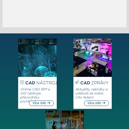
CAD
NÁSTROJE
CAD
ZPRÁVY
Online CAD, BIM a
Aktuality, nabídky a
GIS nástroje,
události ze světa
převodníky,
CAx řešení
prohlížeče
Více info
Více info