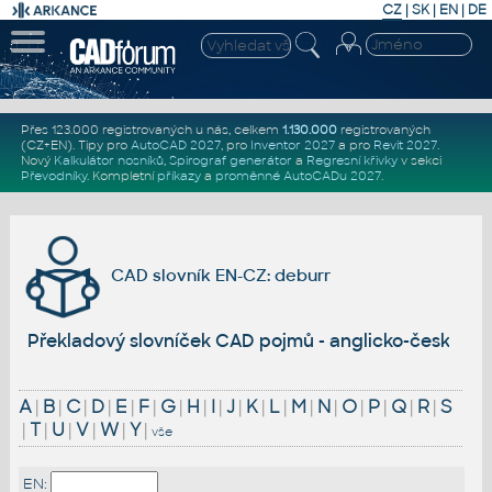
CZ
|
SK
|
EN
|
DE
Přes 123.000 registrovaných u nás, celkem
1.130.000
registrovaných
(CZ+EN)
. Tipy pro
AutoCAD 2027
, pro
Inventor 2027
a pro
Revit 2027
.
Nový
Kalkulátor nosníků
,
Spirograf generátor
a
Regresní křivky
v sekci
Převodníky
.
Kompletní
příkazy
a
proměnné AutoCADu 2027
.
CAD slovník EN-CZ: deburr
Překladový slovníček CAD pojmů - anglicko-český
A
|
B
|
C
|
D
|
E
|
F
|
G
|
H
|
I
|
J
|
K
|
L
|
M
|
N
|
O
|
P
|
Q
|
R
|
S
|
T
|
U
|
V
|
W
|
Y
|
vše
EN: