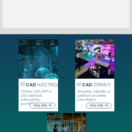
CAD
NÁSTROJE
CAD
ZPRÁVY
Online CAD, BIM a
Aktuality, nabídky a
GIS nástroje,
události ze světa
převodníky,
CAx řešení
prohlížeče
Více info
Více info