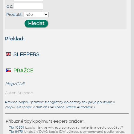
CZ:
Produkt:
Překlad:
sleepers
pražce
Map/Civil
Autor: Arkance
Překlad pojmu "pražce" z angličtiny do češtiny, tak jak je používán v
Map/Civilu
popř. v dalších CAD produktech Autodesku.
Příbuzné tipy k pojmu "sleepers pražce":
•
Tip 10851
:
iLogic - jak ve výkresu zpracovat materiál a cestu součásti?
•
Tip 9476
:
Ukládání DWG kopie IDW výkresu pojmenované podle revize.