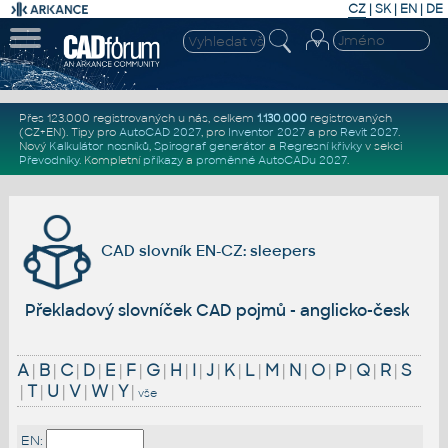
CZ
|
SK
|
EN
|
DE
Přes 123.000 registrovaných u nás, celkem
1.130.000
registrovaných
(CZ+EN)
. Tipy pro
AutoCAD 2027
, pro
Inventor 2027
a pro
Revit 2027
.
Nový
Kalkulátor nosníků
,
Spirograf generátor
a
Regresní křivky
v sekci
Převodníky
.
Kompletní
příkazy
a
proměnné AutoCADu 2027
.
CAD slovník EN-CZ: sleepers
Překladový slovníček CAD pojmů - anglicko-český
A
|
B
|
C
|
D
|
E
|
F
|
G
|
H
|
I
|
J
|
K
|
L
|
M
|
N
|
O
|
P
|
Q
|
R
|
S
|
T
|
U
|
V
|
W
|
Y
|
vše
EN: