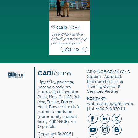
CAD
JOBS
Vaše CAD kariéra -
nabídky a poptávky
pracovních pozic
Více info
CAD
fórum
ARKANCE CZ/SK
(CAD
Studio) - Autodesk
Platinum Partner &
Tipy, triky, podpora,
Training Center &
pomoc a rady pro
Services Partner
AutoCAD, LT, Inventor,
Revit, Map, Civil 3D, 3ds
KONTAKT:
Max, Fusion, Forma,
webmaster.cz@arkance.w
Vault, PowerMill a další
| tel. +420 910 970 111
Autodesk aplikace
(community support
firmy ARKANCE). Viz
O portálu
.
Copyright © 2026 |