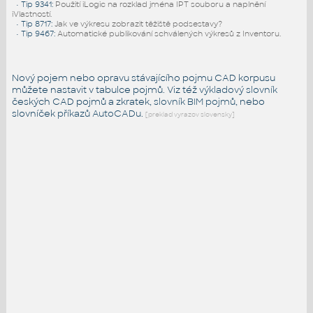
•
Tip 9341
:
Použití iLogic na rozklad jména IPT souboru a naplnění
iVlastností.
•
Tip 8717
:
Jak ve výkresu zobrazit těžiště podsestavy?
•
Tip 9467
:
Automatické publikování schválených výkresů z Inventoru.
Nový pojem nebo opravu stávajícího pojmu CAD korpusu
můžete nastavit v tabulce pojmů. Viz též
výkladový slovník
českých CAD pojmů a zkratek,
slovník BIM pojmů
, nebo
slovníček
příkazů AutoCADu
.
[preklad vyrazov slovensky]