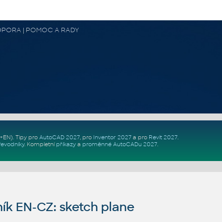
 PODPORA | POMOC A RADY
Z+EN)
. Tipy pro
AutoCAD 2027
, pro
Inventor 2027
a pro
Revit 2027
.
řevodníky
.
Kompletní
příkazy
a
proměnné AutoCADu 2027
.
ík EN-CZ: sketch plane