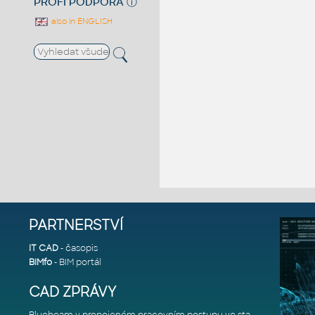
PROFI PODPORA
ⓘ
also in ENGLISH
PARTNERSTVÍ
IT CAD
- časopis
BIMfo
- BIM portál
CAD ZPRÁVY