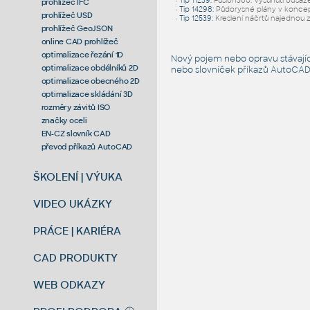
•
Tip 11239
:
Fusion360: Vysunutí odsaz
prohlížeč IFC
•
Tip 14298
:
Půdorysné plány v konce
prohlížeč USD
•
Tip 12539
:
Kreslení náčrtů najednou 
prohlížeč GeoJSON
online CAD prohlížeč
optimalizace řezání 1D
Nový pojem nebo opravu stávají
optimalizace obdélníků 2D
nebo slovníček
příkazů AutoCA
optimalizace obecného 2D
optimalizace skládání 3D
rozměry závitů ISO
značky oceli
EN-CZ slovník CAD
převod příkazů AutoCAD
ŠKOLENÍ | VÝUKA
VIDEO UKÁZKY
PRÁCE | KARIÉRA
CAD PRODUKTY
WEB ODKAZY