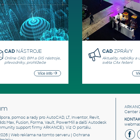
CAD
NÁSTROJE
CAD
ZPRÁVY
Online CAD, BIM a GIS nástroje,
Aktuality, nabídky a 
převodníky, prohlížeče
světa CAx řešení
Více info
Ví
um
ARKANC
Center 
odpora, pomoc a rady pro AutoCAD, LT, Inventor, Revit,
KONTAK
 3ds Max, Fusion, Forma, Vault, PowerMill a další Autodesk
webmast
mmunity support firmy ARKANCE). Viz
O portálu
.
2026 |
Web reklama
na tomto serveru |
Ochrana