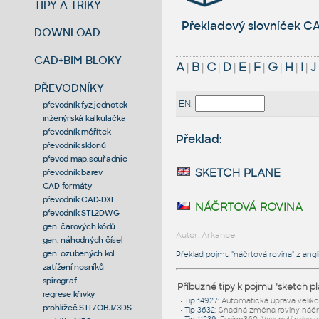
TIPY A TRIKY
Překladový slovníček CA
DOWNLOAD
CAD+BIM BLOKY
A
|
B
|
C
|
D
|
E
|
F
|
G
|
H
|
I
|
J
PŘEVODNÍKY
EN:
převodník fyz.jednotek
inženýrská kalkulačka
převodník měřítek
Překlad:
převodník sklonů
převod map.souřadnic
sketch plane
převodník barev
CAD formáty
převodník CAD-DXF
náčrtová rovina
převodník STL2DWG
gen. čarových kódů
Autor: Arkance
gen. náhodných čísel
gen. ozubených kol
Překlad pojmu "náčrtová rovina" z angli
zatížení nosníků
spirograf
Příbuzné tipy k pojmu "sketch pl
regrese křivky
•
Tip 14927
:
Automatická úprava velikos
prohlížeč STL/OBJ/3DS
•
Tip 3632
:
Snadná změna roviny náčr