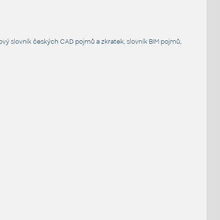
ový slovník
českých CAD pojmů a zkratek,
slovník BIM pojmů
,