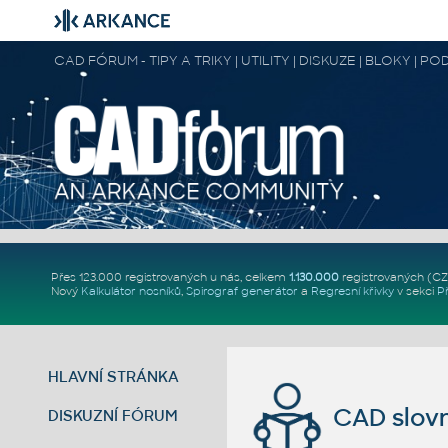
CAD FÓRUM - TIPY A TRIKY | UTILITY | DISKUZE | BLOKY |
Přes 123.000 registrovaných u nás, celkem
1.130.000
registrovaných (C
Nový
Kalkulátor nosníků
,
Spirograf generátor
a
Regresní křivky
v sekci
P
HLAVNÍ STRÁNKA
CAD slovn
DISKUZNÍ FÓRUM