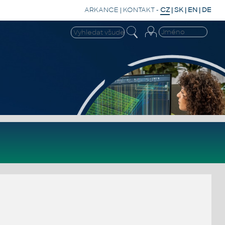
ARKANCE
|
KONTAKT
-
CZ
|
SK
|
EN
|
DE