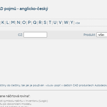
D pojmů - anglicko-český
|
K
|
L
|
M
|
N
|
O
|
P
|
Q
|
R
|
S
|
T
|
U
|
V
|
W
|
Y
|
vše
CZ:
Produkt:
čtiny do češtiny, tak jak je používán
-všude-
popř. v dalších CAD produktech Autodesku
ane náčrtová rovina":
ti symbolu náčrtu v Inventoru (iLogic)
tu po dokončení modelu.