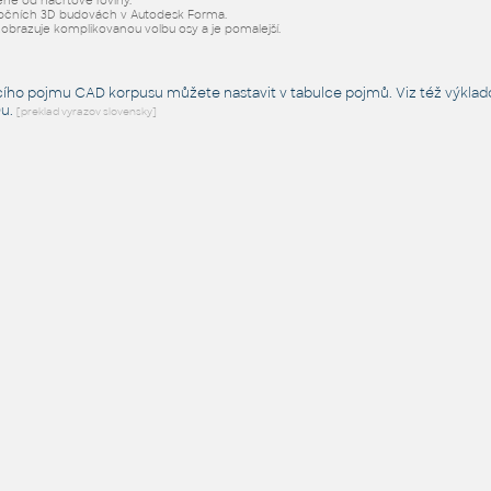
ené od náčrtové roviny.
pčních 3D budovách v Autodesk Forma.
zobrazuje komplikovanou volbu osy a je pomalejší.
cího pojmu CAD korpusu můžete nastavit v tabulce pojmů. Viz též
výklad
Du
.
[preklad vyrazov slovensky]