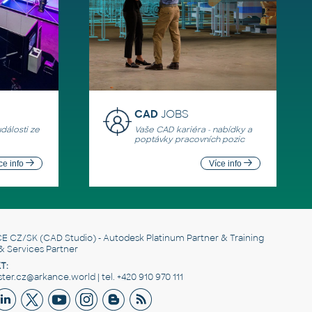
CAD
JOBS
události ze
Vaše CAD kariéra - nabídky a
poptávky pracovních pozic
ce info
Více info
E CZ/SK
(CAD Studio) - Autodesk Platinum Partner & Training
& Services Partner
T:
er.cz@arkance.world | tel. +420 910 970 111