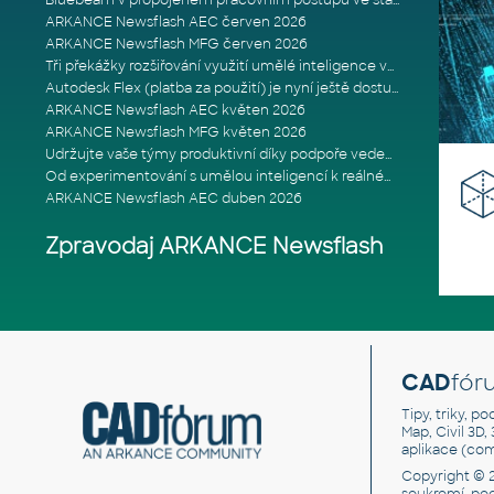
Bluebeam v propojeném pracovním postupu ve stavebnictví: Proč je int
ARKANCE Newsflash AEC červen 2026
ARKANCE Newsflash MFG červen 2026
Tři překážky rozšiřování využití umělé inteligence ve stavebním prům
Autodesk Flex (platba za použití) je nyní ještě dostupnější
ARKANCE Newsflash AEC květen 2026
ARKANCE Newsflash MFG květen 2026
Udržujte vaše týmy produktivní díky podpoře vedené odborníky
Od experimentování s umělou inteligencí k reálnému dopadu na podniká
ARKANCE Newsflash AEC duben 2026
Zpravodaj ARKANCE Newsflash
CAD
fór
Tipy, triky, p
Map, Civil 3D,
aplikace (co
Copyright © 