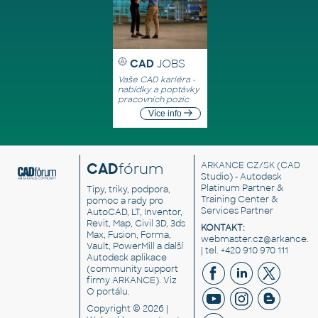
CAD
JOBS
Vaše CAD kariéra -
nabídky a poptávky
pracovních pozic
Více info
CAD
fórum
ARKANCE CZ/SK
(CAD
Studio) - Autodesk
Platinum Partner &
Tipy, triky, podpora,
Training Center &
pomoc a rady pro
Services Partner
AutoCAD, LT, Inventor,
Revit, Map, Civil 3D, 3ds
KONTAKT:
Max, Fusion, Forma,
webmaster.cz@arkance.w
Vault, PowerMill a další
| tel. +420 910 970 111
Autodesk aplikace
(community support
firmy ARKANCE). Viz
O portálu
.
Copyright © 2026 |