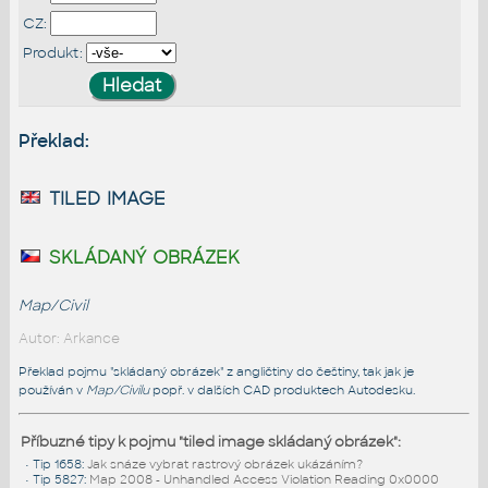
CZ:
Produkt:
Překlad:
tiled image
skládaný obrázek
Map/Civil
Autor: Arkance
Překlad pojmu "skládaný obrázek" z angličtiny do češtiny, tak jak je
používán v
Map/Civilu
popř. v dalších CAD produktech Autodesku.
Příbuzné tipy k pojmu "tiled image skládaný obrázek":
•
Tip 1658
:
Jak snáze vybrat rastrový obrázek ukázáním?
•
Tip 5827
:
Map 2008 - Unhandled Access Violation Reading 0x0000