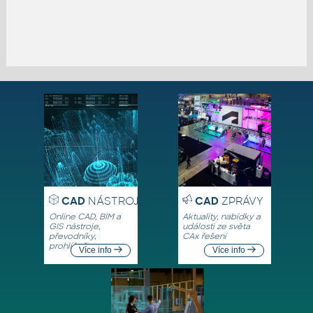
CAD
NÁSTROJE
CAD
ZPRÁVY
Online CAD, BIM a
Aktuality, nabídky a
GIS nástroje,
události ze světa
převodníky,
CAx řešení
prohlížeče
Více info
Více info