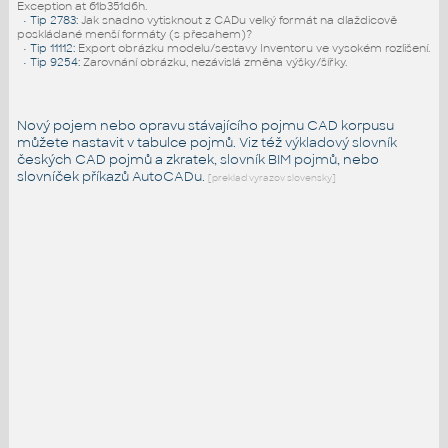
Exception at 61b351d6h.
•
Tip 2783
:
Jak snadno vytisknout z CADu velký formát na dlaždicově
poskládané menší formáty (s přesahem)?
•
Tip 11112
:
Export obrázku modelu/sestavy Inventoru ve vysokém rozlišení.
•
Tip 9254
:
Zarovnání obrázku, nezávislá změna výšky/šířky.
Nový pojem nebo opravu stávajícího pojmu CAD korpusu
můžete nastavit v tabulce pojmů. Viz též
výkladový slovník
českých CAD pojmů a zkratek,
slovník BIM pojmů
, nebo
slovníček
příkazů AutoCADu
.
[preklad vyrazov slovensky]