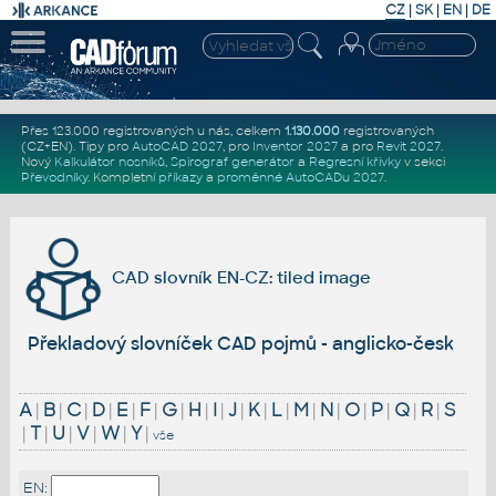
CZ
|
SK
|
EN
|
DE
Přes 123.000 registrovaných u nás, celkem
1.130.000
registrovaných
(CZ+EN)
. Tipy pro
AutoCAD 2027
, pro
Inventor 2027
a pro
Revit 2027
.
Nový
Kalkulátor nosníků
,
Spirograf generátor
a
Regresní křivky
v sekci
Převodníky
.
Kompletní
příkazy
a
proměnné AutoCADu 2027
.
CAD slovník EN-CZ: tiled image
Překladový slovníček CAD pojmů - anglicko-český
A
|
B
|
C
|
D
|
E
|
F
|
G
|
H
|
I
|
J
|
K
|
L
|
M
|
N
|
O
|
P
|
Q
|
R
|
S
|
T
|
U
|
V
|
W
|
Y
|
vše
EN: