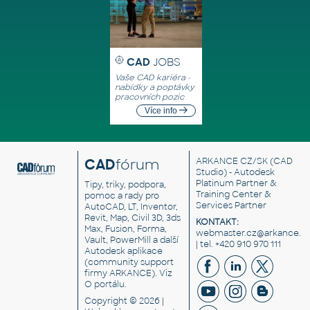
CAD
JOBS
Vaše CAD kariéra -
nabídky a poptávky
pracovních pozic
Více info
CAD
fórum
ARKANCE CZ/SK
(CAD
Studio) - Autodesk
Platinum Partner &
Tipy, triky, podpora,
Training Center &
pomoc a rady pro
Services Partner
AutoCAD, LT, Inventor,
Revit, Map, Civil 3D, 3ds
KONTAKT:
Max, Fusion, Forma,
webmaster.cz@arkance.w
Vault, PowerMill a další
| tel. +420 910 970 111
Autodesk aplikace
(community support
firmy ARKANCE). Viz
O portálu
.
Copyright © 2026 |