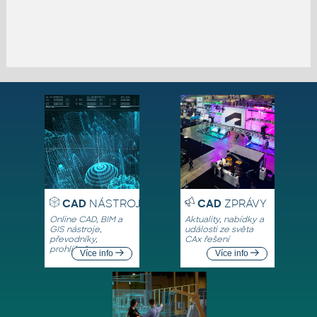
CAD
NÁSTROJE
CAD
ZPRÁVY
Online CAD, BIM a
Aktuality, nabídky a
GIS nástroje,
události ze světa
převodníky,
CAx řešení
prohlížeče
Více info
Více info