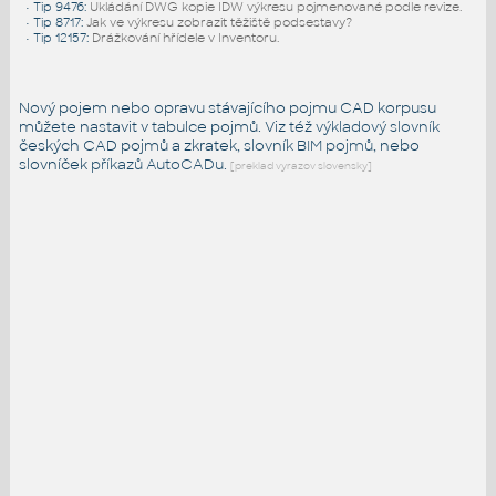
•
Tip 9476
:
Ukládání DWG kopie IDW výkresu pojmenované podle revize.
•
Tip 8717
:
Jak ve výkresu zobrazit těžiště podsestavy?
•
Tip 12157
:
Drážkování hřídele v Inventoru.
Nový pojem nebo opravu stávajícího pojmu CAD korpusu
můžete nastavit v tabulce pojmů. Viz též
výkladový slovník
českých CAD pojmů a zkratek,
slovník BIM pojmů
, nebo
slovníček
příkazů AutoCADu
.
[preklad vyrazov slovensky]