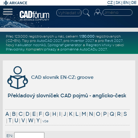
CZ
|
SK
|
EN
|
DE
Přes 123.000 registrovaných u nás, celkem
1.130.000
registrovaných
(CZ+EN)
. Tipy pro
AutoCAD 2027
, pro
Inventor 2027
a pro
Revit 2027
.
Nový
Kalkulátor nosníků
,
Spirograf generátor
a
Regresní křivky
v sekci
Převodníky
.
Kompletní
příkazy
a
proměnné AutoCADu 2027
.
CAD slovník EN-CZ: groove
Překladový slovníček CAD pojmů - anglicko-český
A
|
B
|
C
|
D
|
E
|
F
|
G
|
H
|
I
|
J
|
K
|
L
|
M
|
N
|
O
|
P
|
Q
|
R
|
S
|
T
|
U
|
V
|
W
|
Y
|
vše
EN: