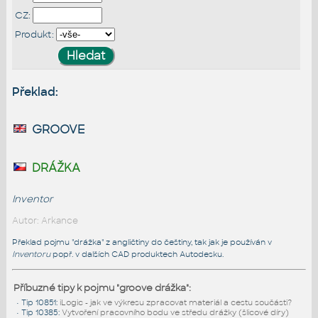
CZ:
Produkt:
Překlad:
groove
drážka
Inventor
Autor: Arkance
Překlad pojmu "drážka" z angličtiny do češtiny, tak jak je používán v
Inventoru
popř. v dalších CAD produktech Autodesku.
Příbuzné tipy k pojmu "groove drážka":
•
Tip 10851
:
iLogic - jak ve výkresu zpracovat materiál a cestu součásti?
•
Tip 10385
:
Vytvoření pracovního bodu ve středu drážky (šlicové díry)