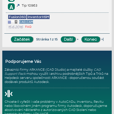
Tip 10963
A
Fusion360
InventorHSM
*
CAD,CAM
15.6.2016
FAQ
»
»|
Stránka 1 z 15
Podporujeme Vás
Zákazníci firmy ARKANCE (CAD Studio) a majitelé služby
CAD
Support Pack
mohou využít i archivu podrobnějších Tipů a Triků na
Helpdesk serveru
společnosti ARKANCE - doporučenou součást
dodávek produktů Autodesk.
Chcete-li vyřešit i vaše problémy v AutoCADu, Inventoru, Revitu
nebo libovolném jiném programu firmy Autodesk, doporučujeme
absolvování některého z autorizovaných
CAD školení
nebo
kontaktujte firmu ARKANCE
.