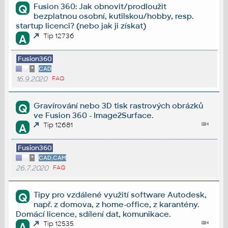
Fusion 360: Jak obnovit/prodloužit
Q
bezplatnou osobní, kutilskou/hobby, resp.
startup licenci? (nebo jak ji získat)
Tip 12736
A
Fusion360
*
CAD
16.9.2020
FAQ
Gravírování nebo 3D tisk rastrových obrázků
Q
ve Fusion 360 - Image2Surface.
Tip 12681
A
Fusion360
*
CAD,CAM
26.7.2020
FAQ
Tipy pro vzdálené využití software Autodesk,
Q
např. z domova, z home-office, z karantény.
Domácí licence, sdílení dat, komunikace.
Tip 12535
A