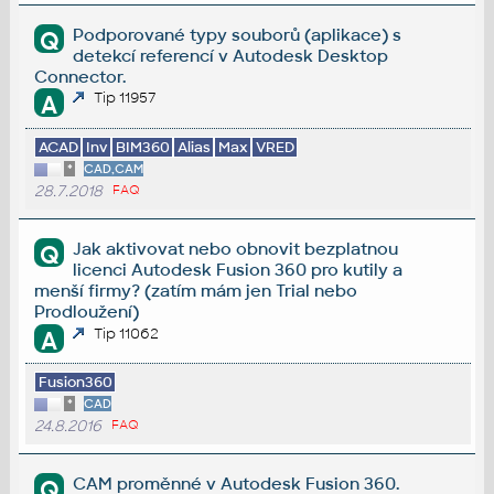
Podporované typy souborů (aplikace) s
Q
detekcí referencí v Autodesk Desktop
Connector.
Tip 11957
A
ACAD
Inv
BIM360
Alias
Max
VRED
*
CAD,CAM
28.7.2018
FAQ
Jak aktivovat nebo obnovit bezplatnou
Q
licenci Autodesk Fusion 360 pro kutily a
menší firmy? (zatím mám jen Trial nebo
Prodloužení)
Tip 11062
A
Fusion360
*
CAD
24.8.2016
FAQ
CAM proměnné v Autodesk Fusion 360.
Q