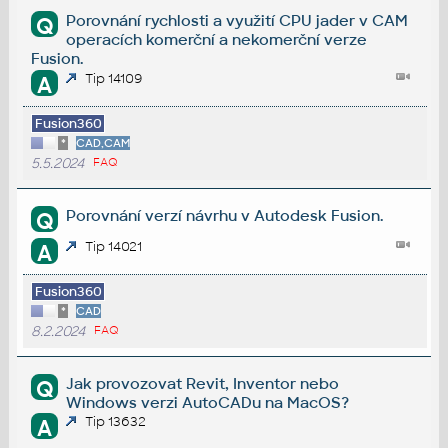
Porovnání rychlosti a využití CPU jader v CAM
Q
operacích komerční a nekomerční verze
Fusion.
Tip 14109
A
Fusion360
*
CAD,CAM
5.5.2024
FAQ
Porovnání verzí návrhu v Autodesk Fusion.
Q
Tip 14021
A
Fusion360
*
CAD
8.2.2024
FAQ
Jak provozovat Revit, Inventor nebo
Q
Windows verzi AutoCADu na MacOS?
Tip 13632
A