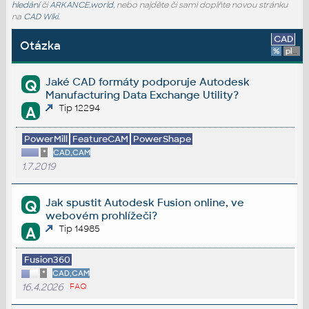
hledání
či
ARKANCE.world
, nebo najděte či sami doplňte novou stránku
na
CAD Wiki
.
CAD
Otázka
%
platforma
Jaké CAD formáty podporuje Autodesk
Q
Manufacturing Data Exchange Utility?
Tip 12294
A
PowerMill
FeatureCAM
PowerShape
*
CAD,CAM
1.7.2019
Jak spustit Autodesk Fusion online, ve
Q
webovém prohlížeči?
Tip 14985
A
Fusion360
*
CAD,CAM
16.4.2026
FAQ