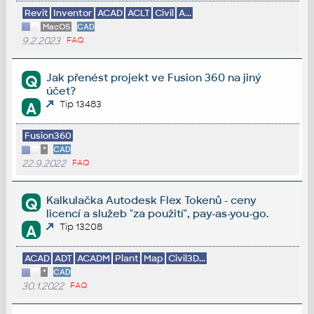
Revit
Inventor
ACAD
ACLT
Civil
A...
MacOS
CAD
9.2.2023
FAQ
Jak přenést projekt ve Fusion 360 na jiný
Q
účet?
Tip 13483
A
Fusion360
*
CAD
22.9.2022
FAQ
Kalkulačka Autodesk Flex Tokenů - ceny
Q
licencí a služeb "za použití", pay-as-you-go.
Tip 13208
A
ACAD
ADT
ACADM
Plant
Map
Civil3D...
*
CAD
30.1.2022
FAQ