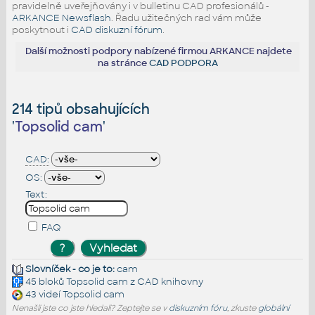
pravidelně uveřejňovány i v bulletinu CAD profesionálů -
ARKANCE Newsflash
. Řadu užitečných rad vám může
poskytnout i
CAD diskuzní fórum
.
Další možnosti podpory nabízené firmou ARKANCE najdete
na stránce
CAD PODPORA
214 tipů obsahujících
'
Topsolid cam
'
CAD:
OS:
Text:
FAQ
Slovníček - co je to:
cam
45 bloků
Topsolid cam
z CAD knihovny
43 videí
Topsolid cam
Nenašli jste co jste hledali? Zeptejte se v
diskuzním fóru
, zkuste
globální