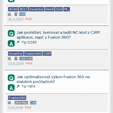
ACAD
ACLT
Inventor
Revit
Civil
M...
*
CAD
16.3.2020
FAQ
Jak prohlížet, testovat a ladit NC kód z CAM
Q
aplikace, např. z Fusion 360?
Tip 12283
A
Inventor
Fusion360
CAM
*
CAD,CAM
23.6.2019
FAQ
Jak optimalizovat výkon Fusion 360 na
Q
slabších počítačích?
Tip 11974
A
Fusion360
Win,Mac
CAD
13.8.2018
FAQ