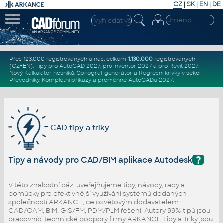
CZ
|
SK
|
EN
|
DE
Přes 123.000 registrovaných u nás, celkem
1.130.000
registrovaných
(CZ+EN)
. Tipy pro
AutoCAD 2027
, pro
Inventor 2027
a pro
Revit 2027
.
Nový
Kalkulátor nosníků
,
Spirograf generátor
a
Regresní křivky
v sekci
Převodníky
.
Kompletní
příkazy
a
proměnné AutoCADu 2027
.
CAD tipy a triky
?
Tipy a návody pro CAD/BIM aplikace Autodesk
V této znalostní bázi uveřejňujeme tipy, návody, rady a
pomůcky pro efektivnější využívání systémů dodaných
společností ARKANCE, celosvětovým dodavatelem
CAD/CAM, BIM, GIS/FM, PDM/PLM řešení. Autory 99% tipů jsou
pracovníci technické podpory firmy ARKANCE.Tipy a Triky jsou