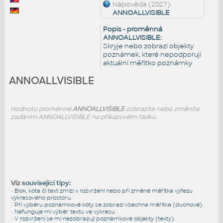
Nápověda (2027):
ANNOALLVISIBLE
Popis - proměnná
ANNOALLVISIBLE:
Skryje nebo zobrazí objekty
poznámek, které nepodporují
aktuální měřítko poznámky
ANNOALLVISIBLE
Hodnotu proměnné
ANNOALLVISIBLE
zobrazíte nebo změníte
zadáním ANNOALLVISIBLE na příkazovém řádku.
Viz
související tipy
:
•
Blok, kóta či text zmizí v rozvržení nebo při změně měřítka výřezu
výkresového prostoru.
•
Při výběru poznámkové kóty se zobrazí všechna měřítka (duchové).
•
Nefunguje mi výběr textu ve výkresu.
•
V rozvržení se mi nezobrazují poznámkové objekty (texty).