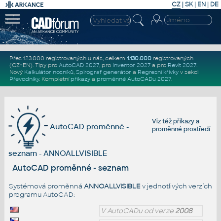
CZ
|
SK
|
EN
|
DE
Přes 123.000 registrovaných u nás, celkem
1.130.000
registrovaných
(CZ+EN)
. Tipy pro
AutoCAD 2027
, pro
Inventor 2027
a pro
Revit 2027
.
Nový
Kalkulátor nosníků
,
Spirograf generátor
a
Regresní křivky
v sekci
Převodníky
.
Kompletní
příkazy
a
proměnné AutoCADu 2027
.
Viz též
příkazy
a
AutoCAD proměnné -
proměnné prostředí
seznam - ANNOALLVISIBLE
AutoCAD proměnné - seznam
Systémová proměnná
ANNOALLVISIBLE
v jednotlivých verzích
programu AutoCAD:
V AutoCADu od verze
2008