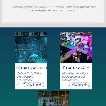
Chybějící proměnná AutoCADu? Chybějící nebo nesprávný popis?
Kontaktujte nás
prosím pro opravu.
CAD
NÁSTROJE
CAD
ZPRÁVY
Online CAD, BIM a
Aktuality, nabídky a
GIS nástroje,
události ze světa
převodníky,
CAx řešení
prohlížeče
Více info
Více info