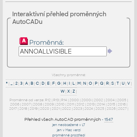
Interaktivní přehled proměnných
AutoCADu
Proměnná:
Všechny proměnné:
*
|
_
|
2
|
3
|
A
|
B
|
C
|
D
|
E
|
F
|
G
|
H
|
I
|
L
|
M
|
N
|
O
|
P
|
Q
|
R
|
S
|
T
|
U
|
V
|
W
|
X
|
Z
|
Proměnné od verze:
R12
|
R13
|
R14
|
2000
|
2000i
|
2002
|
2004
|
2005
|
2006
|
2007
|
2008
|
2009
|
2010
|
2011
|
2012
|
2013
|
2014
|
2015
|
2016
|
2017
|
2018
|
2019
|
2020
|
2021
|
2022
|
2023
|
2024
|
2025
|
2026
|
2027
|
Přehled všech AutoCAD proměnných
-
1547
jen neobsažené v LT
jen v Mac verzi
proměnné prostředí