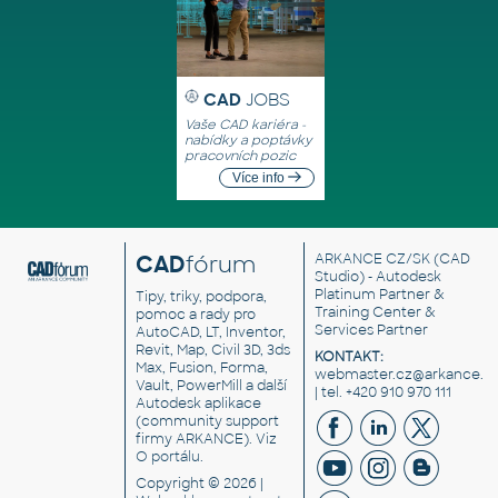
CAD
JOBS
Vaše CAD kariéra -
nabídky a poptávky
pracovních pozic
Více info
CAD
fórum
ARKANCE CZ/SK
(CAD
Studio) - Autodesk
Platinum Partner &
Tipy, triky, podpora,
Training Center &
pomoc a rady pro
Services Partner
AutoCAD, LT, Inventor,
Revit, Map, Civil 3D, 3ds
KONTAKT:
Max, Fusion, Forma,
webmaster.cz@arkance.w
Vault, PowerMill a další
| tel. +420 910 970 111
Autodesk aplikace
(community support
firmy ARKANCE). Viz
O portálu
.
Copyright © 2026 |