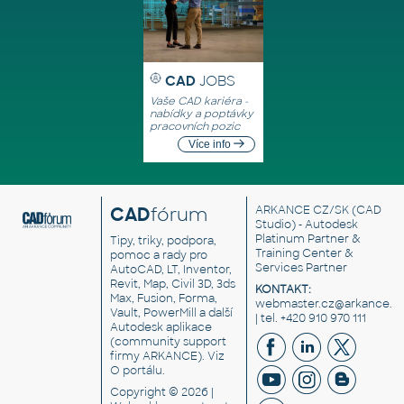
CAD
JOBS
Vaše CAD kariéra -
nabídky a poptávky
pracovních pozic
Více info
CAD
fórum
ARKANCE CZ/SK
(CAD
Studio) - Autodesk
Platinum Partner &
Tipy, triky, podpora,
Training Center &
pomoc a rady pro
Services Partner
AutoCAD, LT, Inventor,
Revit, Map, Civil 3D, 3ds
KONTAKT:
Max, Fusion, Forma,
webmaster.cz@arkance.w
Vault, PowerMill a další
| tel. +420 910 970 111
Autodesk aplikace
(community support
firmy ARKANCE). Viz
O portálu
.
Copyright © 2026 |