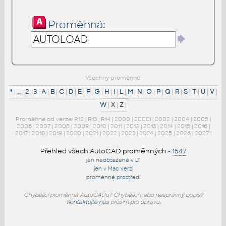
Proměnná:
Všechny proměnné:
*
|
_
|
2
|
3
|
A
|
B
|
C
|
D
|
E
|
F
|
G
|
H
|
I
|
L
|
M
|
N
|
O
|
P
|
Q
|
R
|
S
|
T
|
U
|
V
|
W
|
X
|
Z
|
Proměnné od verze:
R12
|
R13
|
R14
|
2000
|
2000i
|
2002
|
2004
|
2005
|
2006
|
2007
|
2008
|
2009
|
2010
|
2011
|
2012
|
2013
|
2014
|
2015
|
2016
|
2017
|
2018
|
2019
|
2020
|
2021
|
2022
|
2023
|
2024
|
2025
|
2026
|
2027
|
Přehled všech AutoCAD proměnných
-
1547
jen neobsažené v LT
jen v Mac verzi
proměnné prostředí
Chybějící proměnná AutoCADu? Chybějící nebo nesprávný popis?
Kontaktujte nás
prosím pro opravu.