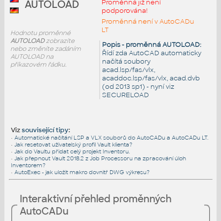
Proměnná již není
AUTOLOAD
podporována!
Proměnná není v AutoCADu
LT
Hodnotu proměnné
AUTOLOAD
zobrazíte
Popis - proměnná AUTOLOAD:
nebo změníte zadáním
Řídí zda AutoCAD automaticky
AUTOLOAD na
načítá soubory
příkazovém řádku.
acad.lsp/fas/vlx,
acaddoc.lsp/fas/vlx, acad.dvb
(od 2013 sp1) - nyní viz
SECURELOAD
Viz
související tipy
:
•
Automatické načítání LSP a VLX souborů do AutoCADu a AutoCADu LT.
•
Jak resetovat uživatelský profil Vault klienta?
•
Jak do Vaultu přidat celý projekt Inventoru.
•
Jak přepnout Vault 2018.2 z Job Processoru na zpracování úloh
Inventorem?
•
AutoExec - jak uložit makro dovnitř DWG výkresu?
Interaktivní přehled proměnných
AutoCADu