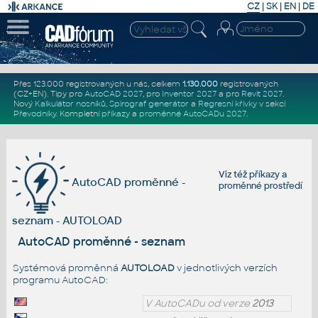
CZ
|
SK
|
EN
|
DE
Přes 123.000 registrovaných u nás, celkem
1.130.000
registrovaných
(CZ+EN)
. Tipy pro
AutoCAD 2027
, pro
Inventor 2027
a pro
Revit 2027
.
Nový
Kalkulátor nosníků
,
Spirograf generátor
a
Regresní křivky
v sekci
Převodníky
.
Kompletní
příkazy
a
proměnné AutoCADu 2027
.
Viz též
příkazy
a
AutoCAD proměnné -
proměnné prostředí
seznam - AUTOLOAD
AutoCAD proměnné - seznam
Systémová proměnná
AUTOLOAD
v jednotlivých verzích
programu AutoCAD:
V AutoCADu od verze
2013